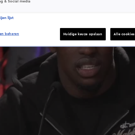
ng & Social media
jen lijst
en beheren
Huidige keuze opslaan
Alle cookie