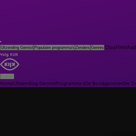
Clips
Films
Rad
Uitzending Gemist
Populaire programma's
Zenders
Genres
Volg KIJK
Zoeken
Home
Uitzending Gemist
Programma's
De Bondgenoten
De O