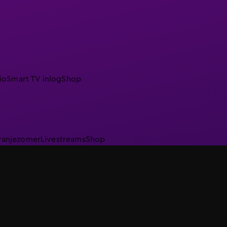
io
Smart TV inlog
Shop
ranjezomer
Livestreams
Shop