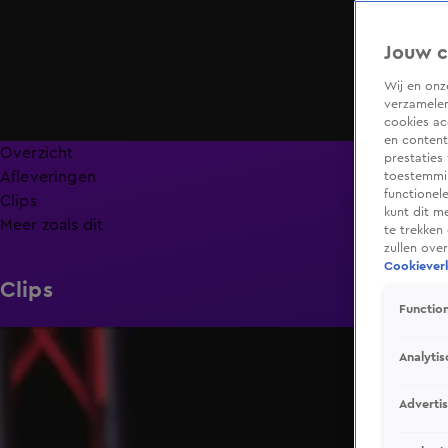
Jouw c
Wij en on
verzamelen
cookies ac
en content
Overzicht
prestaties
Afleveringen
toestemmin
functionel
Clips
kunt dit m
Meer zoals dit
te trekken
zullen ove
Cookieverk
Clips
Function
2:12
Analytis
Adverti