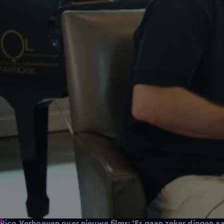
Rico Verhoeven over nieuwe films: 'Er gaan zeker dingen 