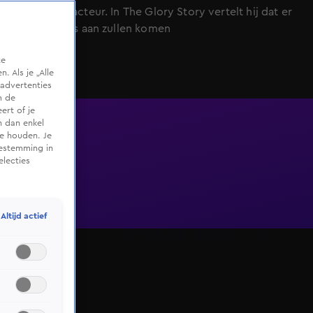
beginnend acteur. In The Glory Story vertelt hij dat er
nieuwe films aan zullen komen
te
 Als je „Alle
advertenties
m de
ert of je
n dan enkel
te houden. Je
oestemming in
electies
Altijd actief