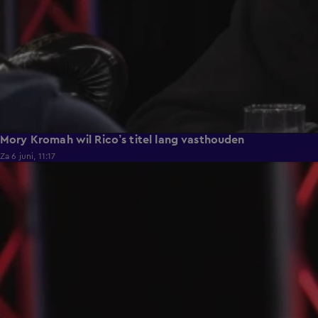
Mory Kromah wil Rico’s titel lang vasthouden
Za 6 juni, 11:17
2:44