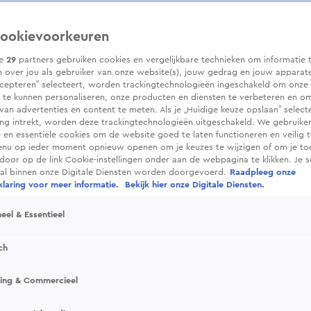
ookievoorkeuren
ze
29
partners gebruiken cookies en vergelijkbare technieken om informatie 
 over jou als gebruiker van onze website(s), jouw gedrag en jouw apparaten.
cepteren” selecteert, worden trackingtechnologieën ingeschakeld om onze 
 te kunnen personaliseren, onze producten en diensten te verbeteren en o
 van advertenties en content te meten. Als je „Huidige keuze opslaan” selecte
g intrekt, worden deze trackingtechnologieën uitgeschakeld. We gebruike
e en essentiële cookies om de website goed te laten functioneren en veilig 
enu op ieder moment opnieuw openen om je keuzes te wijzigen of om je t
 door op de link Cookie-instellingen onder aan de webpagina te klikken. Je s
ral binnen onze Digitale Diensten worden doorgevoerd.
Raadpleeg onze
laring voor meer informatie.
Bekijk hier onze Digitale Diensten.
eel & Essentieel
ch
sing & Commercieel