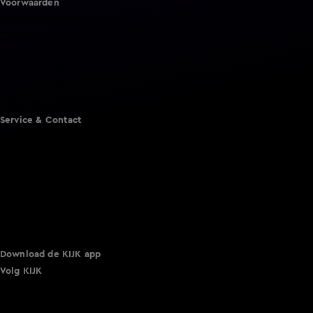
Voorwaarden
Gebruiksvoorwaarden
Cookie instellingen
Cookieverklaring
Privacyverklaring
Toegankelijkheid
Algemene voorwaarden KIJK
Service & Contact
Aanmelden voor een programma
Acties
Adverteren
Smart TV inlog
Over KIJK
Vacatures
Klantenservice
Download de KIJK app
Volg KIJK
©
2026 Talpa Network. Alle rechten voorbehouden. Geen
tekst- en datamining.