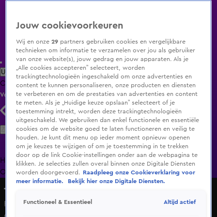
Jouw cookievoorkeuren
Wij en onze
29
partners gebruiken cookies en vergelijkbare
technieken om informatie te verzamelen over jou als gebruiker
van onze website(s), jouw gedrag en jouw apparaten. Als je
„Alle cookies accepteren” selecteert, worden
Uitzending Gemist
Populaire programma's
Zenders
Genres
trackingtechnologieën ingeschakeld om onze advertenties en
Clips
Films
Radio
Smart TV inlog
Shop
content te kunnen personaliseren, onze producten en diensten
te verbeteren en om de prestaties van advertenties en content
Volg KIJK
te meten. Als je „Huidige keuze opslaan” selecteert of je
toestemming intrekt, worden deze trackingtechnologieën
uitgeschakeld. We gebruiken dan enkel functionele en essentiële
Zoeken
cookies om de website goed te laten functioneren en veilig te
houden. Je kunt dit menu op ieder moment opnieuw openen
om je keuzes te wijzigen of om je toestemming in te trekken
door op de link Cookie-instellingen onder aan de webpagina te
Home
Uitzending Gemist
Programma's
De Bondgenoten
De
klikken. Je selecties zullen overal binnen onze Digitale Diensten
Oranjezomer
Livestreams
Shop
worden doorgevoerd.
Raadpleeg onze Cookieverklaring voor
meer informatie.
Bekijk hier onze Digitale Diensten.
The GLORY Story
Altijd actief
Functioneel & Essentieel
Rico Verhoeven: 'Acteren en kickboksen zijn niet te
combineren'