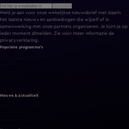
Aanmelden
Meld je aan voor onze wekelijkse nieuwsbrief met daarin
het laatste nieuws en aanbiedingen die wijzelf of in
samenwerking met onze partners organiseren. Je kunt je op
ieder moment afmelden. Zie voor meer informatie de
privacyverklaring
.
Populaire programma's
De Bondgenoten
A.S.S. - Anti Survival Show
De Oranjezomer
Mi Dushi: wat is dan liefde?
Lang Leve de Liefde
Het Blok
Nieuws & Actualiteit
Hart van Nederland
Nieuws van de Dag
Shownieuws
Vandaag Inside