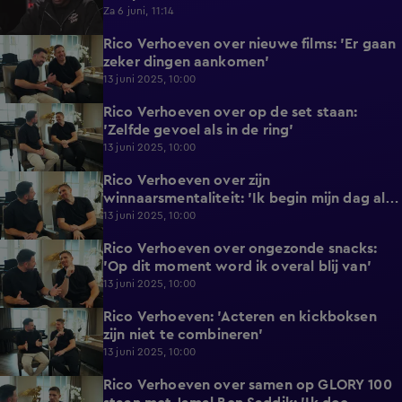
Za 6 juni, 11:14
Rico Verhoeven over nieuwe films: 'Er gaan
0:48
zeker dingen aankomen'
13 juni 2025, 10:00
Rico Verhoeven over op de set staan:
1:26
'Zelfde gevoel als in de ring'
13 juni 2025, 10:00
Rico Verhoeven over zijn
2:00
winnaarsmentaliteit: 'Ik begin mijn dag als
winnaar'
13 juni 2025, 10:00
Rico Verhoeven over ongezonde snacks:
2:08
'Op dit moment word ik overal blij van'
13 juni 2025, 10:00
Rico Verhoeven: 'Acteren en kickboksen
1:10
zijn niet te combineren'
13 juni 2025, 10:00
Rico Verhoeven over samen op GLORY 100
3:20