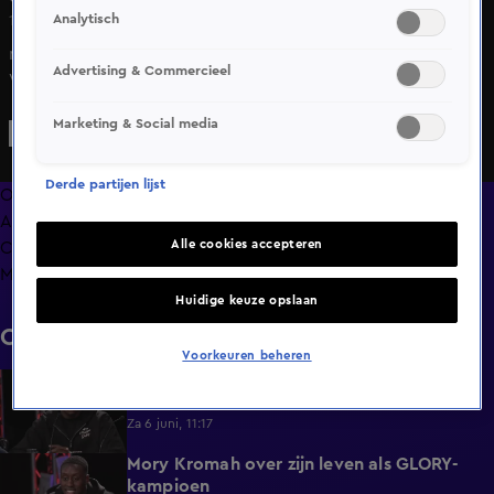
Analytisch
13 juni 2025, 10:00
n The GLORY Story vraagt Mark Schaaf zich af hoe Rico
Advertising & Commercieel
Verhoeven zijn kickbokscarrière combineert met acteren.
Dat blijkt volgens Rico een onmogelijke taak.
Marketing & Social media
Derde partijen lijst
Overzicht
Afleveringen
Alle cookies accepteren
Clips
Meer zoals dit
Huidige keuze opslaan
Clips
Voorkeuren beheren
Mory Kromah wil Rico’s titel lang
2:12
vasthouden
Za 6 juni, 11:17
Mory Kromah over zijn leven als GLORY-
2:44
kampioen