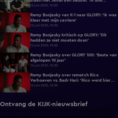
staan met Jamal Ben Saddik: 'Ik doe
gewoon wat ik moet doen'
13 juni 2025, 10:00
Remy Bonjasky van K-1 naar GLORY: 'Ik was
2:48
klaar met mijn carriere'
12 juni 2025, 10:00
Remy Bonjasky kritisch op GLORY: 'Dit
0:51
hadden ze niet moeten doen'
12 juni 2025, 10:00
Remy Bonjasky over GLORY 100: 'Beste van
2:40
afgelopen 10 jaar'
12 juni 2025, 10:00
Remy Bonjasky over rematch Rico
0:55
Verhoeven vs. Badr Hari: 'Rico werd hier
beter van'
12 juni 2025, 10:00
Ontvang de KIJK-nieuwsbrief
Meld je aan voor de nieuwsbrief en blijf op de hoogte van
het laatste nieuws over de programma’s en series op KIJK.