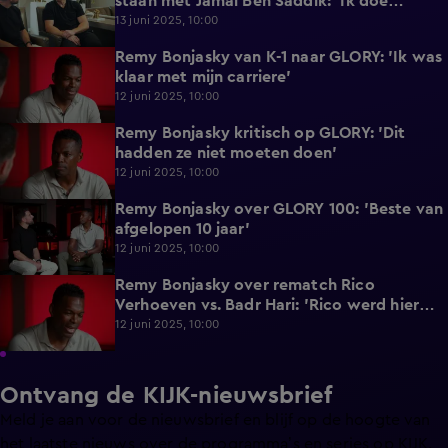
staan met Jamal Ben Saddik: 'Ik doe
gewoon wat ik moet doen'
13 juni 2025, 10:00
Remy Bonjasky van K-1 naar GLORY: 'Ik was
2:48
klaar met mijn carriere'
12 juni 2025, 10:00
Remy Bonjasky kritisch op GLORY: 'Dit
0:51
hadden ze niet moeten doen'
12 juni 2025, 10:00
Remy Bonjasky over GLORY 100: 'Beste van
2:40
afgelopen 10 jaar'
12 juni 2025, 10:00
Remy Bonjasky over rematch Rico
0:55
Verhoeven vs. Badr Hari: 'Rico werd hier
beter van'
12 juni 2025, 10:00
Ontvang de KIJK-nieuwsbrief
Meld je aan voor de nieuwsbrief en blijf op de hoogte van
het laatste nieuws over de programma’s en series op KIJK.