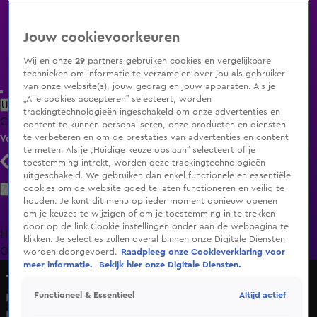
Jouw cookievoorkeuren
Wij en onze
29
partners gebruiken cookies en vergelijkbare
technieken om informatie te verzamelen over jou als gebruiker
van onze website(s), jouw gedrag en jouw apparaten. Als je
„Alle cookies accepteren” selecteert, worden
Uitzending Gemist
Populaire programma's
Zenders
Genres
trackingtechnologieën ingeschakeld om onze advertenties en
Clips
Films
Radio
Smart TV inlog
Shop
content te kunnen personaliseren, onze producten en diensten
te verbeteren en om de prestaties van advertenties en content
Volg KIJK
te meten. Als je „Huidige keuze opslaan” selecteert of je
toestemming intrekt, worden deze trackingtechnologieën
uitgeschakeld. We gebruiken dan enkel functionele en essentiële
Zoeken
cookies om de website goed te laten functioneren en veilig te
houden. Je kunt dit menu op ieder moment opnieuw openen
om je keuzes te wijzigen of om je toestemming in te trekken
door op de link Cookie-instellingen onder aan de webpagina te
Home
Uitzending Gemist
Programma's
De Bondgenoten
De
klikken. Je selecties zullen overal binnen onze Digitale Diensten
Oranjezomer
Livestreams
Shop
worden doorgevoerd.
Raadpleeg onze Cookieverklaring voor
meer informatie.
Bekijk hier onze Digitale Diensten.
The GLORY Story
Altijd actief
Functioneel & Essentieel
Remy Bonjasky over rematch Rico Verhoeven vs. Badr
Hari: 'Rico werd hier beter van'