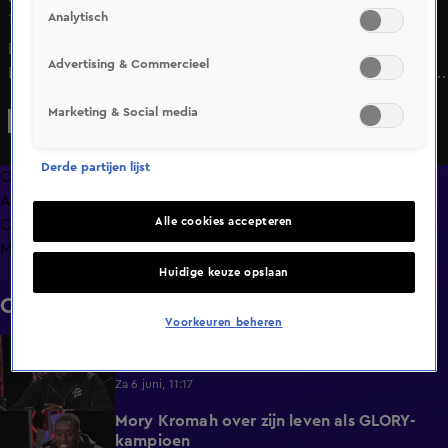
Analytisch
12 juni 2025, 10:00
In The GLORY Story spreekt Mark Schaaf met Remy
Advertising & Commercieel
Bonjasky over GLORY COLLISION 2 dat plaatsvond in het
Gelredome, waar de rematch tussen Rico Verhoeven en
Marketing & Social media
Badr Hari plaatsvond.
Derde partijen lijst
Overzicht
Afleveringen
Alle cookies accepteren
Clips
Meer zoals dit
Huidige keuze opslaan
Clips
Voorkeuren beheren
Mory Kromah wil Rico’s titel lang
2:12
vasthouden
Za 6 juni, 11:17
Mory Kromah over zijn leven als GLORY-
2:44
kampioen