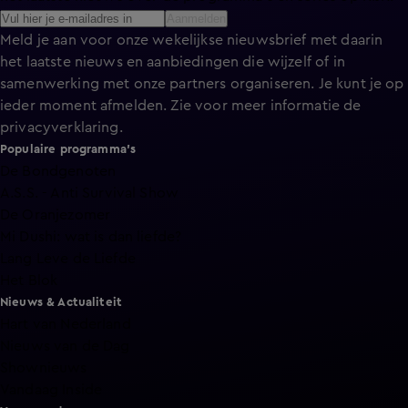
Aanmelden
Meld je aan voor onze wekelijkse nieuwsbrief met daarin
het laatste nieuws en aanbiedingen die wijzelf of in
samenwerking met onze partners organiseren. Je kunt je op
ieder moment afmelden. Zie voor meer informatie de
privacyverklaring
.
Populaire programma's
De Bondgenoten
A.S.S. - Anti Survival Show
De Oranjezomer
Mi Dushi: wat is dan liefde?
Lang Leve de Liefde
Het Blok
Nieuws & Actualiteit
Hart van Nederland
Nieuws van de Dag
Shownieuws
Vandaag Inside