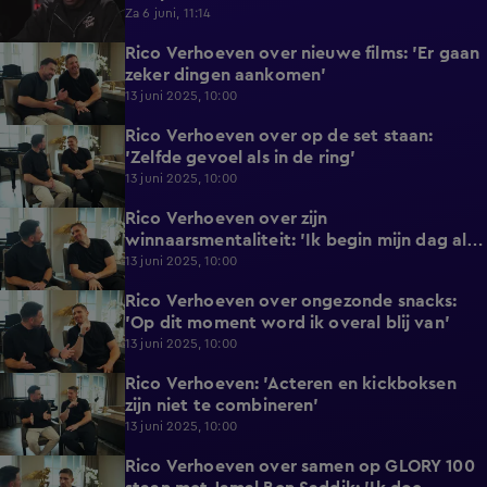
Za 6 juni, 11:14
Rico Verhoeven over nieuwe films: 'Er gaan
0:48
zeker dingen aankomen'
13 juni 2025, 10:00
Rico Verhoeven over op de set staan:
1:26
'Zelfde gevoel als in de ring'
13 juni 2025, 10:00
Rico Verhoeven over zijn
2:00
winnaarsmentaliteit: 'Ik begin mijn dag als
winnaar'
13 juni 2025, 10:00
Rico Verhoeven over ongezonde snacks:
2:08
'Op dit moment word ik overal blij van'
13 juni 2025, 10:00
Rico Verhoeven: 'Acteren en kickboksen
1:10
zijn niet te combineren'
13 juni 2025, 10:00
Rico Verhoeven over samen op GLORY 100
3:20