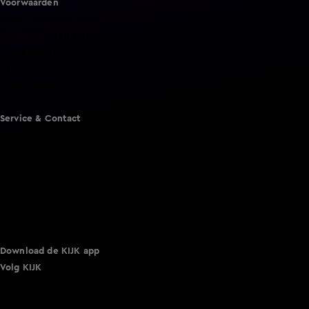
Voorwaarden
Gebruiksvoorwaarden
Cookie instellingen
Cookieverklaring
Privacyverklaring
Toegankelijkheid
Algemene voorwaarden KIJK
Service & Contact
Aanmelden voor een programma
Acties
Adverteren
Smart TV inlog
Over KIJK
Vacatures
Klantenservice
Download de KIJK app
Volg KIJK
©
2026 Talpa Network. Alle rechten voorbehouden. Geen
tekst- en datamining.