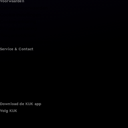
Voorwaarden
Gebruiksvoorwaarden
Cookie instellingen
Cookieverklaring
Privacyverklaring
Toegankelijkheid
Algemene voorwaarden KIJK
Service & Contact
Aanmelden voor een programma
Acties
Adverteren
Smart TV inlog
Over KIJK
Vacatures
Klantenservice
Download de KIJK app
Volg KIJK
©
2026 Talpa Network. Alle rechten voorbehouden. Geen
tekst- en datamining.