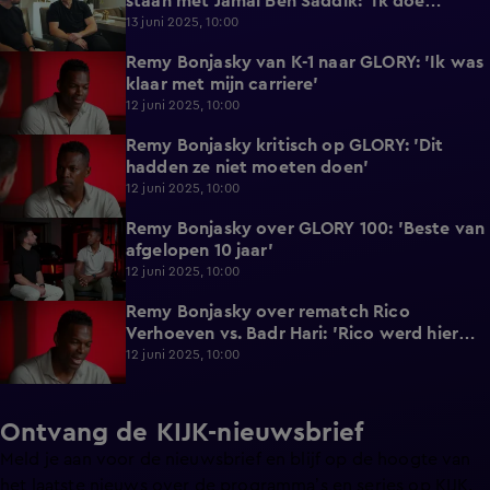
staan met Jamal Ben Saddik: 'Ik doe
gewoon wat ik moet doen'
13 juni 2025, 10:00
Remy Bonjasky van K-1 naar GLORY: 'Ik was
2:48
klaar met mijn carriere'
12 juni 2025, 10:00
Remy Bonjasky kritisch op GLORY: 'Dit
0:51
hadden ze niet moeten doen'
12 juni 2025, 10:00
Remy Bonjasky over GLORY 100: 'Beste van
2:40
afgelopen 10 jaar'
12 juni 2025, 10:00
Remy Bonjasky over rematch Rico
0:55
Verhoeven vs. Badr Hari: 'Rico werd hier
beter van'
12 juni 2025, 10:00
Ontvang de KIJK-nieuwsbrief
Meld je aan voor de nieuwsbrief en blijf op de hoogte van
het laatste nieuws over de programma’s en series op KIJK.