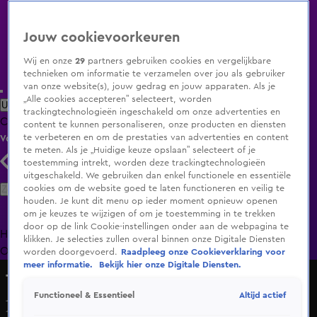
Jouw cookievoorkeuren
Wij en onze
29
partners gebruiken cookies en vergelijkbare
technieken om informatie te verzamelen over jou als gebruiker
van onze website(s), jouw gedrag en jouw apparaten. Als je
„Alle cookies accepteren” selecteert, worden
Uitzending Gemist
Populaire programma's
Zenders
Genres
trackingtechnologieën ingeschakeld om onze advertenties en
Clips
Films
Radio
Smart TV inlog
Shop
content te kunnen personaliseren, onze producten en diensten
te verbeteren en om de prestaties van advertenties en content
Volg KIJK
te meten. Als je „Huidige keuze opslaan” selecteert of je
toestemming intrekt, worden deze trackingtechnologieën
uitgeschakeld. We gebruiken dan enkel functionele en essentiële
Zoeken
cookies om de website goed te laten functioneren en veilig te
houden. Je kunt dit menu op ieder moment opnieuw openen
om je keuzes te wijzigen of om je toestemming in te trekken
door op de link Cookie-instellingen onder aan de webpagina te
Home
Uitzending Gemist
Programma's
De Bondgenoten
De
klikken. Je selecties zullen overal binnen onze Digitale Diensten
Oranjezomer
Livestreams
Shop
worden doorgevoerd.
Raadpleeg onze Cookieverklaring voor
meer informatie.
Bekijk hier onze Digitale Diensten.
The GLORY Story
Altijd actief
Functioneel & Essentieel
Jamal Ben Saddik is vastberaden te winnen tijdens GLORY
100