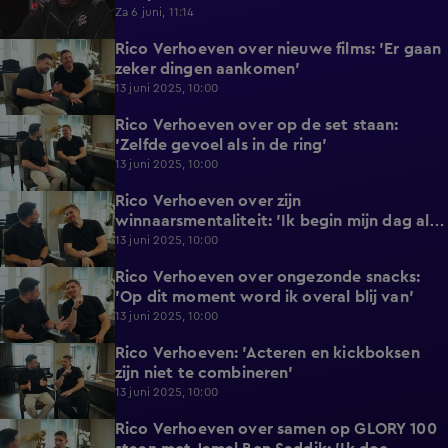
Za 6 juni, 11:14
Rico Verhoeven over nieuwe films: 'Er gaan
0:48
zeker dingen aankomen'
13 juni 2025, 10:00
Rico Verhoeven over op de set staan:
1:26
'Zelfde gevoel als in de ring'
13 juni 2025, 10:00
Rico Verhoeven over zijn
2:00
winnaarsmentaliteit: 'Ik begin mijn dag als
winnaar'
13 juni 2025, 10:00
Rico Verhoeven over ongezonde snacks:
2:08
'Op dit moment word ik overal blij van'
13 juni 2025, 10:00
Rico Verhoeven: 'Acteren en kickboksen
1:10
zijn niet te combineren'
13 juni 2025, 10:00
Rico Verhoeven over samen op GLORY 100
3:20