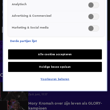
Analytisch
5 juni 2025, 22:09
In The GLORY Story blikt Mark Schaaf met Jamal Ben
Advertising & Commercieel
Saddik terug op zijn carrière en vooruit op zijn gevecht
tijdens het jubileumevenement GLORY 100.
Marketing & Social media
Derde partijen lijst
Overzicht
Afleveringen
Alle cookies accepteren
Clips
Meer zoals dit
Huidige keuze opslaan
Clips
Voorkeuren beheren
Mory Kromah wil Rico’s titel lang
2:12
vasthouden
Za 6 juni, 11:17
Mory Kromah over zijn leven als GLORY-
2:44
kampioen