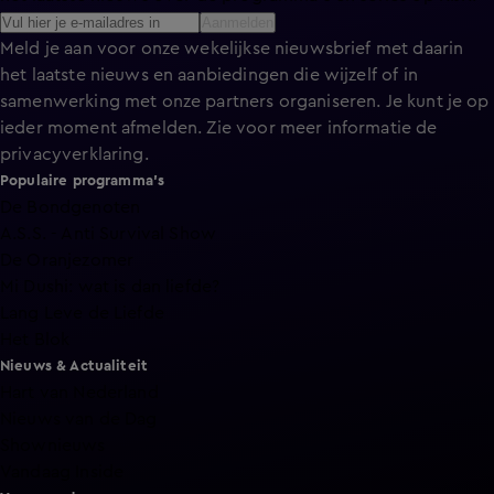
Aanmelden
Meld je aan voor onze wekelijkse nieuwsbrief met daarin
het laatste nieuws en aanbiedingen die wijzelf of in
samenwerking met onze partners organiseren. Je kunt je op
ieder moment afmelden. Zie voor meer informatie de
privacyverklaring
.
Populaire programma's
De Bondgenoten
A.S.S. - Anti Survival Show
De Oranjezomer
Mi Dushi: wat is dan liefde?
Lang Leve de Liefde
Het Blok
Nieuws & Actualiteit
Hart van Nederland
Nieuws van de Dag
Shownieuws
Vandaag Inside