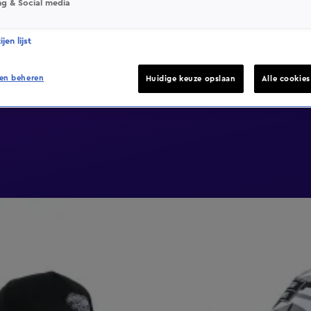
ng & Social media
jen lijst
en beheren
Huidige keuze opslaan
Alle cookie