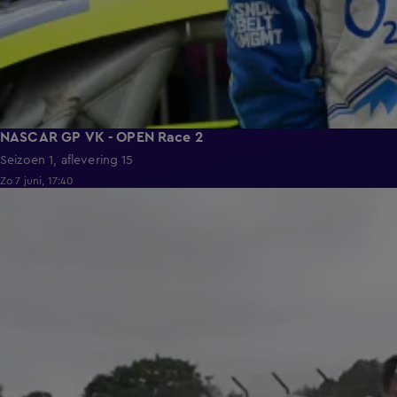
NASCAR GP VK - OPEN Race 2
Seizoen 1, aflevering 15
Zo 7 juni, 17:40
1:43:58