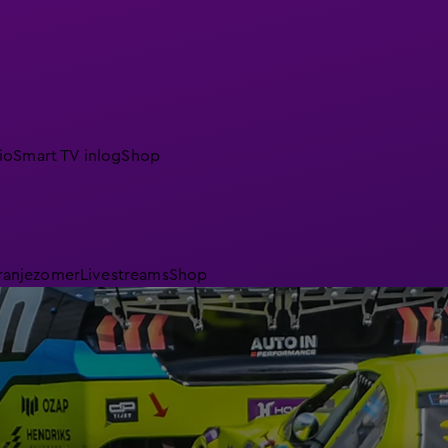
io
Smart TV inlog
Shop
ranjezomer
Livestreams
Shop