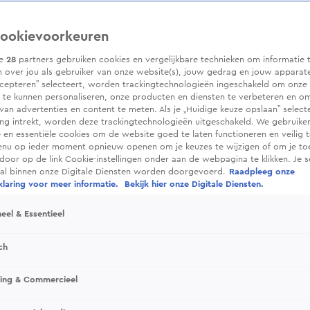
ookievoorkeuren
ze
28
partners gebruiken cookies en vergelijkbare technieken om informatie 
 over jou als gebruiker van onze website(s), jouw gedrag en jouw apparaten.
cepteren” selecteert, worden trackingtechnologieën ingeschakeld om onze 
 te kunnen personaliseren, onze producten en diensten te verbeteren en o
 van advertenties en content te meten. Als je „Huidige keuze opslaan” selecte
g intrekt, worden deze trackingtechnologieën uitgeschakeld. We gebruike
e en essentiële cookies om de website goed te laten functioneren en veilig 
enu op ieder moment opnieuw openen om je keuzes te wijzigen of om je t
 door op de link Cookie-instellingen onder aan de webpagina te klikken. Je s
ral binnen onze Digitale Diensten worden doorgevoerd.
Raadpleeg onze
ries
laring voor meer informatie.
Bekijk hier onze Digitale Diensten.
Euro Series. Kijk live hoe Europese
eel & Essentieel
op iconische circuits.
ch
sing & Commercieel