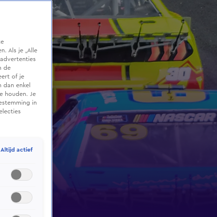
te
 Als je „Alle
advertenties
m de
ert of je
n dan enkel
te houden. Je
oestemming in
electies
Altijd actief