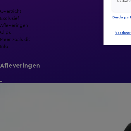
Marketi
Overzicht
Derde parti
Exclusief
Afleveringen
Clips
Voorkeur
Meer zoals dit
Info
Afleveringen
1:26:38