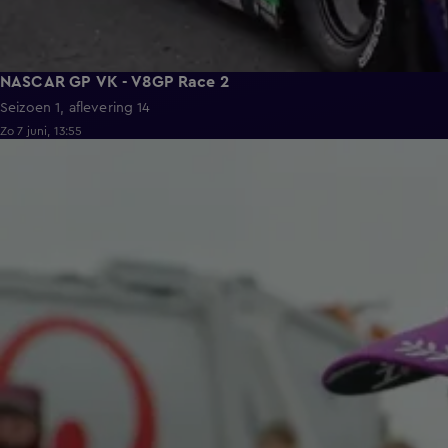
NASCAR GP VK - V8GP Race 2
Seizoen 1, aflevering 14
Zo 7 juni, 13:55
1:29:37