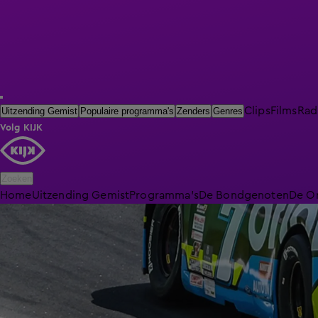
Clips
Films
Rad
Uitzending Gemist
Populaire programma's
Zenders
Genres
Volg KIJK
Zoeken
Home
Uitzending Gemist
Programma's
De Bondgenoten
De O