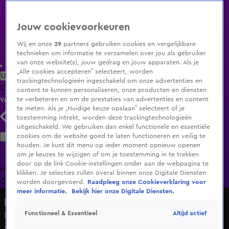
Jouw cookievoorkeuren
Wij en onze
29
partners gebruiken cookies en vergelijkbare
technieken om informatie te verzamelen over jou als gebruiker
van onze website(s), jouw gedrag en jouw apparaten. Als je
„Alle cookies accepteren” selecteert, worden
Uitzending Gemist
Populaire programma's
Zenders
Genres
trackingtechnologieën ingeschakeld om onze advertenties en
Clips
Films
Radio
Smart TV inlog
Shop
content te kunnen personaliseren, onze producten en diensten
te verbeteren en om de prestaties van advertenties en content
Volg KIJK
te meten. Als je „Huidige keuze opslaan” selecteert of je
toestemming intrekt, worden deze trackingtechnologieën
uitgeschakeld. We gebruiken dan enkel functionele en essentiële
Zoeken
cookies om de website goed te laten functioneren en veilig te
houden. Je kunt dit menu op ieder moment opnieuw openen
om je keuzes te wijzigen of om je toestemming in te trekken
door op de link Cookie-instellingen onder aan de webpagina te
Home
Uitzending Gemist
Programma's
De Bondgenoten
De
klikken. Je selecties zullen overal binnen onze Digitale Diensten
Oranjezomer
Livestreams
Shop
worden doorgevoerd.
Raadpleeg onze Cookieverklaring voor
meer informatie.
Bekijk hier onze Digitale Diensten.
NASCAR Euro Series
Altijd actief
Functioneel & Essentieel
Bleekemolen over haar debuut: 'Het was een spannende
start'