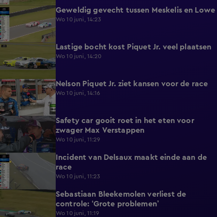
Geweldig gevecht tussen Meskelis en Lowe
0:34
Wo 10 juni, 14:23
Lastige bocht kost Piquet Jr. veel plaatsen
0:21
Wo 10 juni, 14:20
Nelson Piquet Jr. ziet kansen voor de race
0:31
Wo 10 juni, 14:16
Safety car gooit roet in het eten voor
0:42
zwager Max Verstappen
Wo 10 juni, 11:29
Incident van Delsaux maakt einde aan de
0:56
race
Wo 10 juni, 11:23
Sebastiaan Bleekemolen verliest de
0:13
controle: ‘Grote problemen’
Wo 10 juni, 11:19