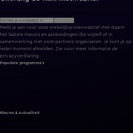
Meld je aan voor de nieuwsbrief en blijf op de hoogte van
het laatste nieuws over de programma’s en series op KIJK.
Aanmelden
Meld je aan voor onze wekelijkse nieuwsbrief met daarin
het laatste nieuws en aanbiedingen die wijzelf of in
samenwerking met onze partners organiseren. Je kunt je op
ieder moment afmelden. Zie voor meer informatie de
privacyverklaring
.
Populaire programma's
De Bondgenoten
A.S.S. - Anti Survival Show
De Oranjezomer
Mi Dushi: wat is dan liefde?
Lang Leve de Liefde
Het Blok
Nieuws & Actualiteit
Hart van Nederland
Nieuws van de Dag