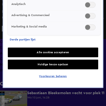
Analytisch
Ma 8 juni, 16:20
Na afloop vertelt Robin Bleekemolen dat de start van de
Advertising & Commercieel
race spannend was. Ondanks dat kijkt ze tevreden terug
op haar race.
Marketing & Social media
Derde partijen lijst
Overzicht
Exclusief
Alle cookies accepteren
Afleveringen
Clips
Meer zoals dit
Huidige keuze opslaan
Info
Voorkeuren beheren
Clips
Sebastiaan Bleekemolen vecht voor plek 11
0:30
Wo 10 juni, 14:28