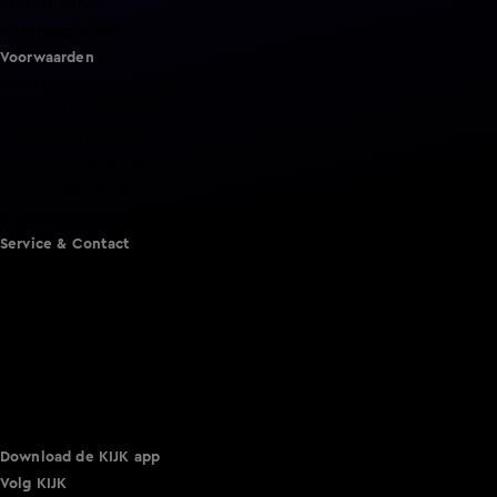
Shownieuws
Vandaag Inside
Voorwaarden
Gebruiksvoorwaarden
Cookie instellingen
Cookieverklaring
Privacyverklaring
Toegankelijkheid
Algemene voorwaarden KIJK
Service & Contact
Aanmelden voor een programma
Acties
Adverteren
Smart TV inlog
Over KIJK
Vacatures
Klantenservice
Download de KIJK app
Volg KIJK