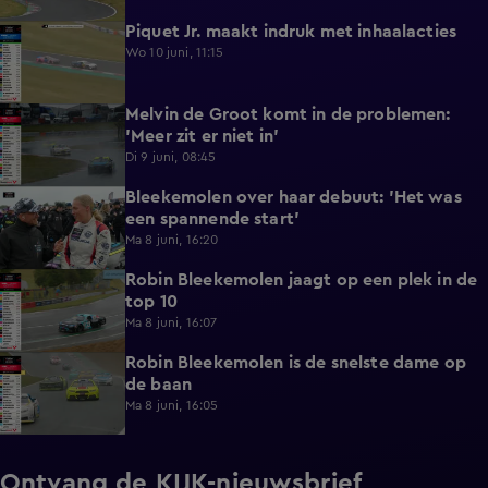
Piquet Jr. maakt indruk met inhaalacties
0:38
Wo 10 juni, 11:15
Melvin de Groot komt in de problemen:
0:16
'Meer zit er niet in'
Di 9 juni, 08:45
Bleekemolen over haar debuut: 'Het was
0:30
een spannende start'
Ma 8 juni, 16:20
Robin Bleekemolen jaagt op een plek in de
0:17
top 10
Ma 8 juni, 16:07
Robin Bleekemolen is de snelste dame op
0:27
de baan
Ma 8 juni, 16:05
Ontvang de KIJK-nieuwsbrief