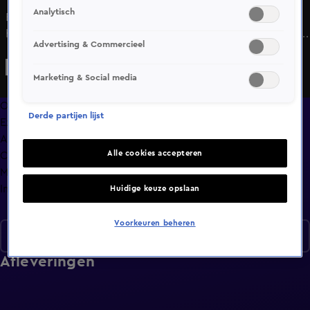
Analytisch
Bekijk aflevering 12 van NASCAR Euro Series uit seizoen 1
hier. Deze aflevering is uitgezonden op 6 juni, 14:05 uur bij .
Advertising & Commercieel
NASCAR Euro Series is een Sport programma
Marketing & Social media
Overzicht
Derde partijen lijst
Exclusief
Afleveringen
Alle cookies accepteren
Clips
Meer zoals dit
Info
Huidige keuze opslaan
Voorkeuren beheren
Seizoen 1
Afleveringen