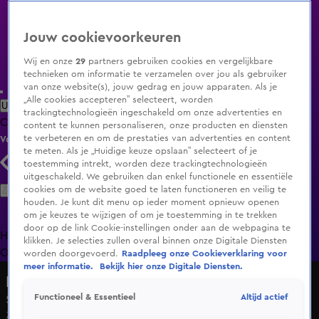
Jouw cookievoorkeuren
Wij en onze
29
partners gebruiken cookies en vergelijkbare
technieken om informatie te verzamelen over jou als gebruiker
van onze website(s), jouw gedrag en jouw apparaten. Als je
„Alle cookies accepteren” selecteert, worden
Uitzending Gemist
Populaire programma's
Zenders
Genres
trackingtechnologieën ingeschakeld om onze advertenties en
Clips
Films
Radio
Smart TV inlog
Shop
content te kunnen personaliseren, onze producten en diensten
te verbeteren en om de prestaties van advertenties en content
Volg KIJK
te meten. Als je „Huidige keuze opslaan” selecteert of je
toestemming intrekt, worden deze trackingtechnologieën
uitgeschakeld. We gebruiken dan enkel functionele en essentiële
Zoeken
cookies om de website goed te laten functioneren en veilig te
houden. Je kunt dit menu op ieder moment opnieuw openen
om je keuzes te wijzigen of om je toestemming in te trekken
door op de link Cookie-instellingen onder aan de webpagina te
Home
Uitzending Gemist
Programma's
De Bondgenoten
De
klikken. Je selecties zullen overal binnen onze Digitale Diensten
Oranjezomer
Livestreams
Shop
worden doorgevoerd.
Raadpleeg onze Cookieverklaring voor
meer informatie.
Bekijk hier onze Digitale Diensten.
NASCAR Euro Series
Altijd actief
Functioneel & Essentieel
Seizoen 1, aflevering 12
Za 6 juni, 14:05