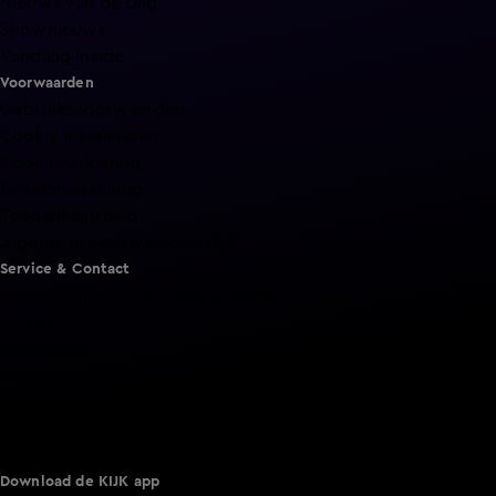
Nieuws van de Dag
Shownieuws
Vandaag Inside
Voorwaarden
Gebruiksvoorwaarden
Cookie instellingen
Cookieverklaring
Privacyverklaring
Toegankelijkheid
Algemene voorwaarden KIJK
Service & Contact
Aanmelden voor een programma
Acties
Adverteren
Smart TV inlog
Over KIJK
Vacatures
Klantenservice
Download de KIJK app