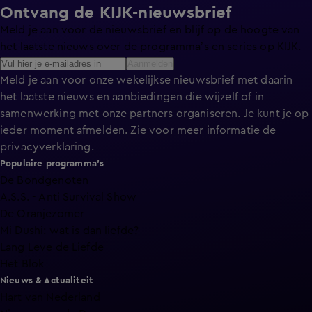
Ontvang de KIJK-nieuwsbrief
Meld je aan voor de nieuwsbrief en blijf op de hoogte van
het laatste nieuws over de programma’s en series op KIJK.
Aanmelden
Meld je aan voor onze wekelijkse nieuwsbrief met daarin
het laatste nieuws en aanbiedingen die wijzelf of in
samenwerking met onze partners organiseren. Je kunt je op
ieder moment afmelden. Zie voor meer informatie de
privacyverklaring
.
Populaire programma's
De Bondgenoten
A.S.S. - Anti Survival Show
De Oranjezomer
Mi Dushi: wat is dan liefde?
Lang Leve de Liefde
Het Blok
Nieuws & Actualiteit
Hart van Nederland