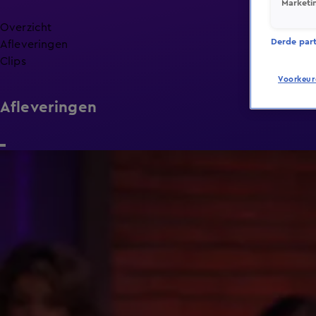
Marketi
Overzicht
Derde parti
Afleveringen
Clips
Voorkeur
Afleveringen
42:55