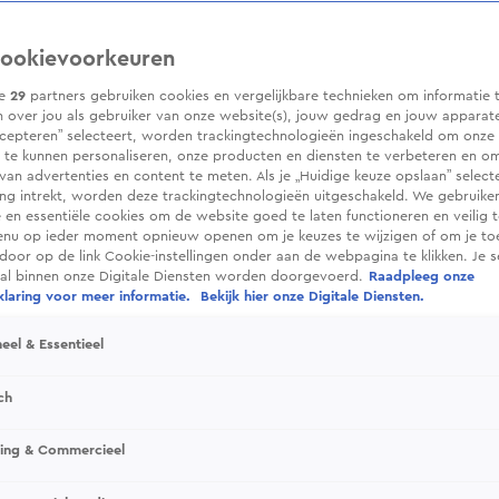
ookievoorkeuren
ze
29
partners gebruiken cookies en vergelijkbare technieken om informatie 
 over jou als gebruiker van onze website(s), jouw gedrag en jouw apparaten.
cepteren” selecteert, worden trackingtechnologieën ingeschakeld om onze 
 te kunnen personaliseren, onze producten en diensten te verbeteren en o
 van advertenties en content te meten. Als je „Huidige keuze opslaan” selecte
g intrekt, worden deze trackingtechnologieën uitgeschakeld. We gebruike
e en essentiële cookies om de website goed te laten functioneren en veilig 
enu op ieder moment opnieuw openen om je keuzes te wijzigen of om je t
 door op de link Cookie-instellingen onder aan de webpagina te klikken. Je s
ral binnen onze Digitale Diensten worden doorgevoerd.
Raadpleeg onze
laring voor meer informatie.
Bekijk hier onze Digitale Diensten.
en persoonlijk gesprek aan de piano de
dgast. Samen herbeleven ze bijzondere
eel & Essentieel
ch
sing & Commercieel