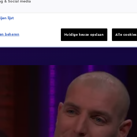
ng & Social media
jen lijst
en beheren
Huidige keuze opslaan
Alle cookie