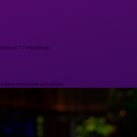
io
Smart TV inlog
Shop
ranjezomer
Livestreams
Shop