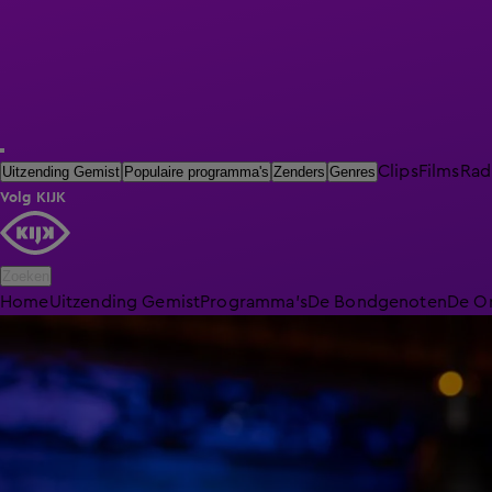
Clips
Films
Rad
Uitzending Gemist
Populaire programma's
Zenders
Genres
Volg KIJK
Zoeken
Home
Uitzending Gemist
Programma's
De Bondgenoten
De O