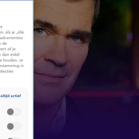
te
 Als je „Alle
advertenties
m de
ert of je
n dan enkel
te houden. Je
oestemming in
electies
Altijd actief