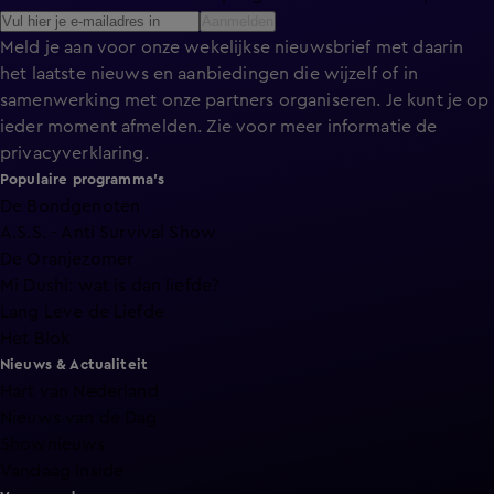
Aanmelden
Meld je aan voor onze wekelijkse nieuwsbrief met daarin
het laatste nieuws en aanbiedingen die wijzelf of in
samenwerking met onze partners organiseren. Je kunt je op
ieder moment afmelden. Zie voor meer informatie de
privacyverklaring
.
Populaire programma's
De Bondgenoten
A.S.S. - Anti Survival Show
De Oranjezomer
Mi Dushi: wat is dan liefde?
Lang Leve de Liefde
Het Blok
Nieuws & Actualiteit
Hart van Nederland
Nieuws van de Dag
Shownieuws
Vandaag Inside