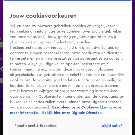
Jouw cookievoorkeuren
Wij en onze
29
partners gebruiken cookies en vergelijkbare
technieken om informatie te verzamelen over jou als gebruiker
van onze website(s), jouw gedrag en jouw apparaten. Als je
„Alle cookies accepteren” selecteert, worden
Uitzending Gemist
Populaire programma's
Zenders
Genres
trackingtechnologieën ingeschakeld om onze advertenties en
Clips
Films
Radio
Smart TV inlog
Shop
content te kunnen personaliseren, onze producten en diensten
te verbeteren en om de prestaties van advertenties en content
Volg KIJK
te meten. Als je „Huidige keuze opslaan” selecteert of je
toestemming intrekt, worden deze trackingtechnologieën
uitgeschakeld. We gebruiken dan enkel functionele en essentiële
Zoeken
cookies om de website goed te laten functioneren en veilig te
houden. Je kunt dit menu op ieder moment opnieuw openen
om je keuzes te wijzigen of om je toestemming in te trekken
door op de link Cookie-instellingen onder aan de webpagina te
Home
Uitzending Gemist
Programma's
De Bondgenoten
De
klikken. Je selecties zullen overal binnen onze Digitale Diensten
Oranjezomer
Livestreams
Shop
worden doorgevoerd.
Raadpleeg onze Cookieverklaring voor
meer informatie.
Bekijk hier onze Digitale Diensten.
Hoge Bomen
Altijd actief
Functioneel & Essentieel
Seizoen 2, aflevering 6
24 apr 2021, 21:50