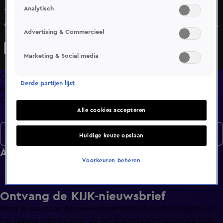
Analytisch
Twee bijzondere gasten schuiven aan, die nog nooit
eerder voor de schermen zijn geïnterviewd. Namelijk Paul
Advertising & Commercieel
z'n moeder en Pauls zoon Toby. Jeroen van de Boom praat
met Paul over zijn controversiële tv-momenten en het
Marketing & Social media
vaderschap.
Overzicht
Derde partijen lijst
Afleveringen
Clips
Alle cookies accepteren
Seizoen 2
Huidige keuze opslaan
Afleveringen
Voorkeuren beheren
Ontvang de KIJK-nieuwsbrief
Meld je aan voor de nieuwsbrief en blijf op de hoogte van
het laatste nieuws over de programma’s en series op KIJK.