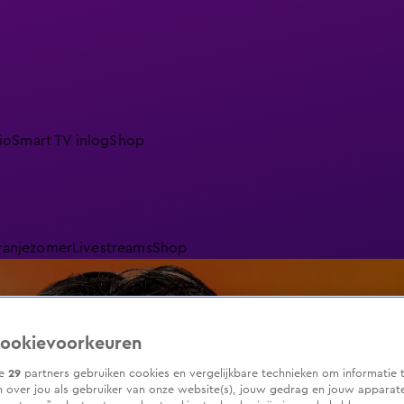
io
Smart TV inlog
Shop
ranjezomer
Livestreams
Shop
ookievoorkeuren
ze
29
partners gebruiken cookies en vergelijkbare technieken om informatie 
 over jou als gebruiker van onze website(s), jouw gedrag en jouw apparaten.