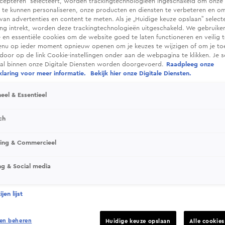
cepteren” selecteert, worden trackingtechnologieën ingeschakeld om onze 
 te kunnen personaliseren, onze producten en diensten te verbeteren en o
 van advertenties en content te meten. Als je „Huidige keuze opslaan” selecte
g intrekt, worden deze trackingtechnologieën uitgeschakeld. We gebruike
e en essentiële cookies om de website goed te laten functioneren en veilig 
enu op ieder moment opnieuw openen om je keuzes te wijzigen of om je t
 door op de link Cookie-instellingen onder aan de webpagina te klikken. Je s
ral binnen onze Digitale Diensten worden doorgevoerd.
Raadpleeg onze
laring voor meer informatie.
Bekijk hier onze Digitale Diensten.
eel & Essentieel
ch
elende analisten het laatste WK-nieuws, de
sing & Commercieel
dstrijden en de duels die later op de dag op
ng & Social media
jen lijst
en beheren
Huidige keuze opslaan
Alle cookie