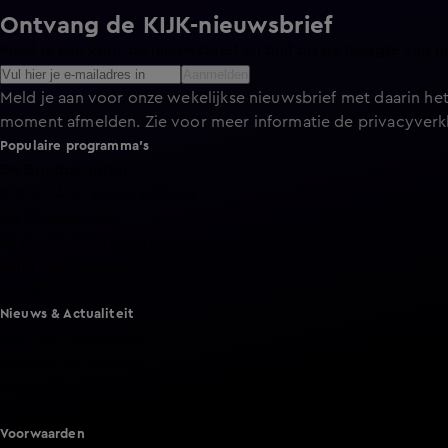
Ontvang de KIJK-nieuwsbrief
Meld je aan voor de nieuwsbrief en blijf op de hoogte van h
Aanmelden
Meld je aan voor onze wekelijkse nieuwsbrief met daarin het
moment afmelden. Zie voor meer informatie de
privacyverk
Populaire programma's
De Bondgenoten
A.S.S. - Anti Survival Show
De Oranjezomer
Mi Dushi: wat is dan liefde?
Lang Leve de Liefde
Het Blok
Nieuws & Actualiteit
Hart van Nederland
Nieuws van de Dag
Shownieuws
Vandaag Inside
Voorwaarden