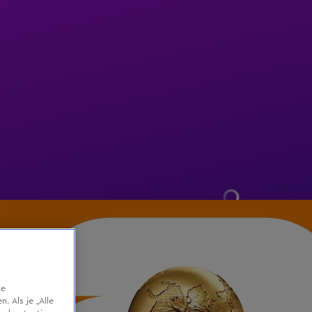
te
 Als je „Alle