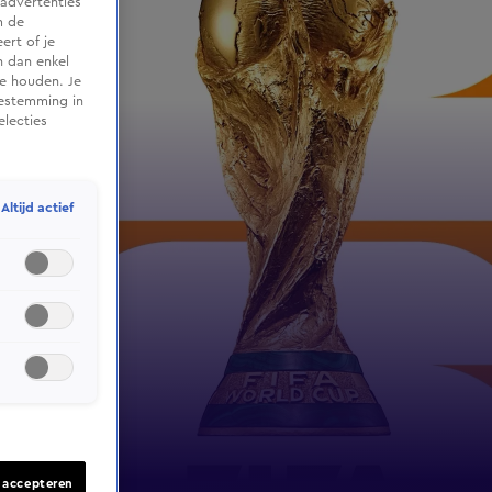
advertenties
m de
ert of je
n dan enkel
te houden. Je
oestemming in
electies
Altijd actief
s accepteren