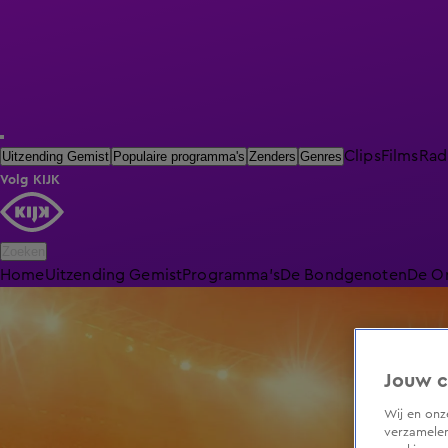
Clips
Films
Rad
Uitzending Gemist
Populaire programma's
Zenders
Genres
Volg KIJK
Zoeken
Home
Uitzending Gemist
Programma's
De Bondgenoten
De O
Jouw c
Wij en on
verzamelen