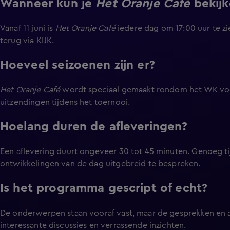
Wanneer kun je
Het Oranje Café
bekijk
Vanaf 11 juni is
Het Oranje Café
iedere dag om 17:00 uur te zi
terug via KIJK.
Hoeveel seizoenen zijn er?
Het Oranje Café
wordt speciaal gemaakt rondom het WK voet
uitzendingen tijdens het toernooi.
Hoelang duren de afleveringen?
Een aflevering duurt ongeveer 30 tot 45 minuten. Genoeg ti
ontwikkelingen van de dag uitgebreid te bespreken.
Is het programma gescript of echt?
De onderwerpen staan vooraf vast, maar de gesprekken en a
interessante discussies en verrassende inzichten.