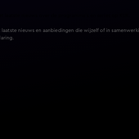
et laatste nieuws over de programma’s en series op KIJK.
 laatste nieuws en aanbiedingen die wijzelf of in samenwerki
laring
.