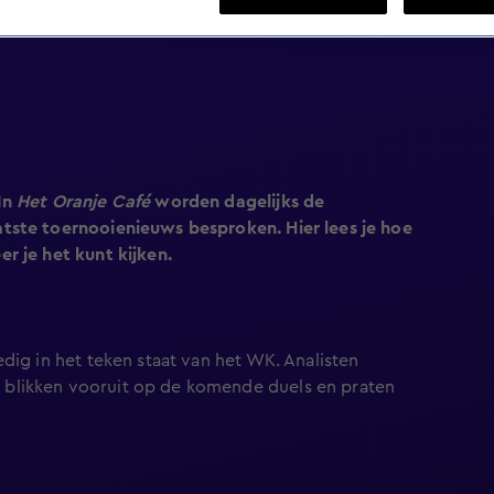
In
Het Oranje Café
worden dagelijks de
tste toernooienieuws besproken. Hier lees je hoe
r je het kunt kijken.
dig in het teken staat van het WK. Analisten
blikken vooruit op de komende duels en praten