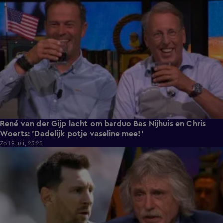
René van der Gijp lacht om barduo Bas Nijhuis en Chris
Woerts: 'Dadelijk potje vaseline mee!'
Zo 19 juli, 23:25
1:18