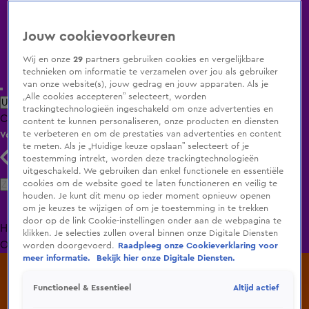
Jouw cookievoorkeuren
Wij en onze
29
partners gebruiken cookies en vergelijkbare
technieken om informatie te verzamelen over jou als gebruiker
van onze website(s), jouw gedrag en jouw apparaten. Als je
„Alle cookies accepteren” selecteert, worden
Uitzending Gemist
Populaire programma's
Zenders
Genres
trackingtechnologieën ingeschakeld om onze advertenties en
Clips
Films
Radio
Smart TV inlog
Shop
content te kunnen personaliseren, onze producten en diensten
te verbeteren en om de prestaties van advertenties en content
Volg KIJK
te meten. Als je „Huidige keuze opslaan” selecteert of je
toestemming intrekt, worden deze trackingtechnologieën
uitgeschakeld. We gebruiken dan enkel functionele en essentiële
Zoeken
cookies om de website goed te laten functioneren en veilig te
houden. Je kunt dit menu op ieder moment opnieuw openen
om je keuzes te wijzigen of om je toestemming in te trekken
door op de link Cookie-instellingen onder aan de webpagina te
Home
Uitzending Gemist
Programma's
De Bondgenoten
De
klikken. Je selecties zullen overal binnen onze Digitale Diensten
Oranjezomer
Livestreams
Shop
worden doorgevoerd.
Raadpleeg onze Cookieverklaring voor
meer informatie.
Bekijk hier onze Digitale Diensten.
Altijd actief
Functioneel & Essentieel