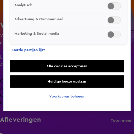
Analytisch
Advertising & Commercieel
Vandaag Inside Oranje
Marketing & Social media
Wilfred Genee, Johan Derksen en René van der Gijp geven
elke dag hun kijk op het WK en de actualiteit. Met
wisselende, terugkerende gasten aan tafel en aan de bar.
Derde partijen lijst
Laatste
aflevering
Alle cookies accepteren
Overzicht
Huidige keuze opslaan
Afleveringen
Clips
Voorkeuren beheren
Info
Afleveringen
Toon meer