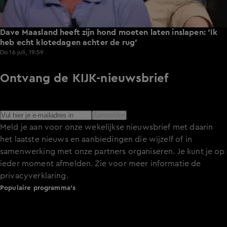
Dave Maasland heeft zijn hond moeten laten inslapen: 'Ik
heb echt klotedagen achter de rug'
Do 16 juli, 19:59
Ontvang de KIJK-nieuwsbrief
Meld je aan voor de nieuwsbrief en blijf op de hoogte van
het laatste nieuws over de programma’s en series op KIJK.
Aanmelden
Meld je aan voor onze wekelijkse nieuwsbrief met daarin
het laatste nieuws en aanbiedingen die wijzelf of in
samenwerking met onze partners organiseren. Je kunt je op
ieder moment afmelden. Zie voor meer informatie de
privacyverklaring
.
Populaire programma's
De Bondgenoten
A.S.S. - Anti Survival Show
De Oranjezomer