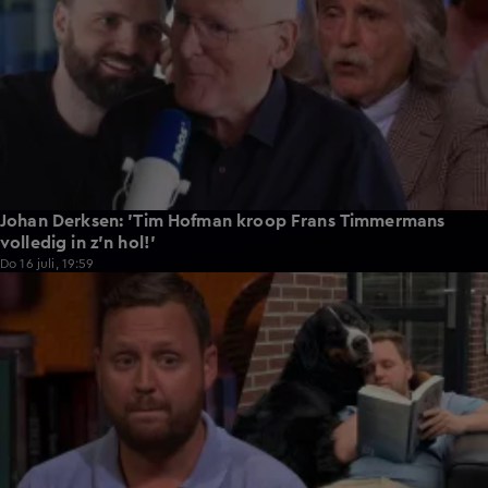
Johan Derksen: 'Tim Hofman kroop Frans Timmermans
volledig in z'n hol!'
Do 16 juli, 19:59
5:05