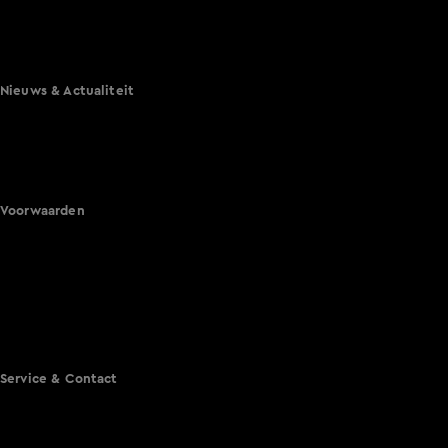
Mi Dushi: wat is dan liefde?
Lang Leve de Liefde
Het Blok
Nieuws & Actualiteit
Hart van Nederland
Nieuws van de Dag
Shownieuws
Vandaag Inside
Voorwaarden
Gebruiksvoorwaarden
Cookie instellingen
Cookieverklaring
Privacyverklaring
Toegankelijkheid
Algemene voorwaarden KIJK
Service & Contact
Aanmelden voor een programma
Acties