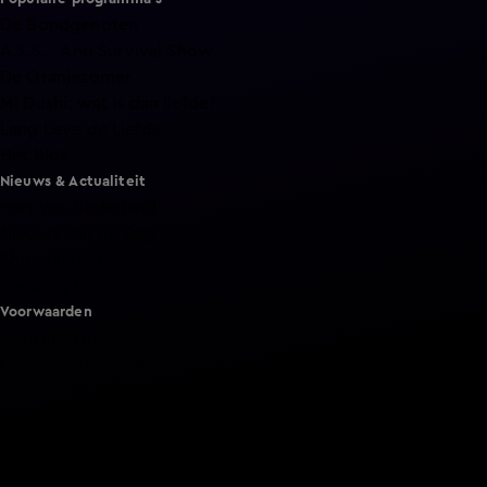
De Bondgenoten
A.S.S. - Anti Survival Show
De Oranjezomer
Mi Dushi: wat is dan liefde?
Lang Leve de Liefde
Het Blok
Nieuws & Actualiteit
Hart van Nederland
Nieuws van de Dag
Shownieuws
Vandaag Inside
Voorwaarden
Gebruiksvoorwaarden
Cookie instellingen
Cookieverklaring
Privacyverklaring
Toegankelijkheid
Algemene voorwaarden KIJK