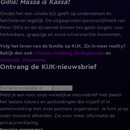
Gillis: Massa is Kassa
?
Omdat het een unieke kijk geeft op ondernemen én
familieleven tegelijk. De uitgesproken persoonlijkheid van
Peter Gillis en de dynamiek binnen het gezin zorgen voor
herkenbare, grappige en soms onverwachte momenten.
Volg het leven van de familie op KIJK. Zin in meer reality?
Bekijk dan ook
Chateau Meiland
,
De Bogaartjes
en
Steenrijk, Straatarm
.
Ontvang de KIJK-nieuwsbrief
Meld je aan voor de nieuwsbrief en blijf op de hoogte van
het laatste nieuws over de programma’s en series op KIJK.
Aanmelden
Meld je aan voor onze wekelijkse nieuwsbrief met daarin
het laatste nieuws en aanbiedingen die wijzelf of in
samenwerking met onze partners organiseren. Je kunt je op
ieder moment afmelden. Zie voor meer informatie de
privacyverklaring
.
Populaire programma's