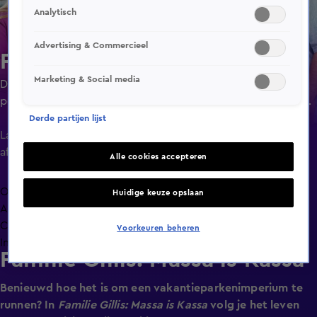
Analytisch
Advertising & Commercieel
Familie Gillis: Massa is Kassa
Marketing & Social media
De familie Gillis wordt gevolgd bij al hun persoonlijke
perikelen terwijl ze hun vakantieparken draaiend proberen
te houden.
Derde partijen lijst
Laatste
aflevering
Alle cookies accepteren
Overzicht
Huidige keuze opslaan
Afleveringen
Clips
Voorkeuren beheren
Info
Familie Gillis: Massa is Kassa
Benieuwd hoe het is om een vakantieparkenimperium te
runnen? In
Familie Gillis: Massa is Kassa
volg je het leven