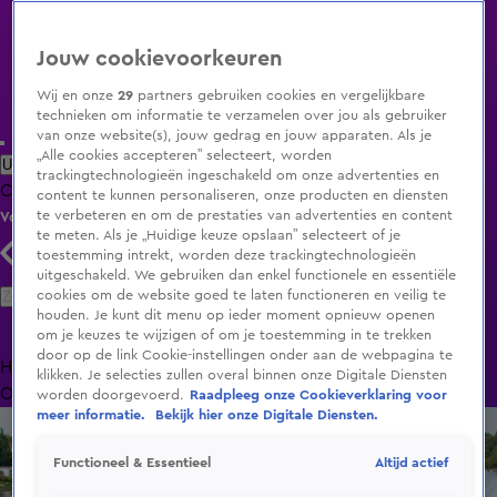
Jouw cookievoorkeuren
Wij en onze
29
partners gebruiken cookies en vergelijkbare
technieken om informatie te verzamelen over jou als gebruiker
van onze website(s), jouw gedrag en jouw apparaten. Als je
„Alle cookies accepteren” selecteert, worden
Uitzending Gemist
Populaire programma's
Zenders
Genres
trackingtechnologieën ingeschakeld om onze advertenties en
Clips
Films
Radio
Smart TV inlog
Shop
content te kunnen personaliseren, onze producten en diensten
te verbeteren en om de prestaties van advertenties en content
Volg KIJK
te meten. Als je „Huidige keuze opslaan” selecteert of je
toestemming intrekt, worden deze trackingtechnologieën
uitgeschakeld. We gebruiken dan enkel functionele en essentiële
Zoeken
cookies om de website goed te laten functioneren en veilig te
houden. Je kunt dit menu op ieder moment opnieuw openen
om je keuzes te wijzigen of om je toestemming in te trekken
door op de link Cookie-instellingen onder aan de webpagina te
Home
Uitzending Gemist
Programma's
De Bondgenoten
De
klikken. Je selecties zullen overal binnen onze Digitale Diensten
Oranjezomer
Livestreams
Shop
worden doorgevoerd.
Raadpleeg onze Cookieverklaring voor
meer informatie.
Bekijk hier onze Digitale Diensten.
Altijd actief
Functioneel & Essentieel