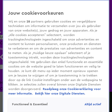
Jouw cookievoorkeuren
Wij en onze
28
partners gebruiken cookies en vergelijkbare
technieken om informatie te verzamelen over jou als gebruiker
van onze website(s), jouw gedrag en jouw apparaten. Als je
„Alle cookies accepteren” selecteert, worden
Uitzending Gemist
Populaire programma's
Zenders
Genres
trackingtechnologieën ingeschakeld om onze advertenties en
Clips
Films
Radio
Smart TV inlog
Shop
content te kunnen personaliseren, onze producten en diensten
te verbeteren en om de prestaties van advertenties en content
Volg KIJK
te meten. Als je „Huidige keuze opslaan” selecteert of je
toestemming intrekt, worden deze trackingtechnologieën
uitgeschakeld. We gebruiken dan enkel functionele en essentiële
Zoeken
cookies om de website goed te laten functioneren en veilig te
houden. Je kunt dit menu op ieder moment opnieuw openen
om je keuzes te wijzigen of om je toestemming in te trekken
door op de link Cookie-instellingen onder aan de webpagina te
Home
Uitzending Gemist
Programma's
De Bondgenoten
De
klikken. Je selecties zullen overal binnen onze Digitale Diensten
Oranjezomer
Livestreams
Shop
worden doorgevoerd.
Raadpleeg onze Cookieverklaring voor
meer informatie.
Bekijk hier onze Digitale Diensten.
Altijd actief
Functioneel & Essentieel