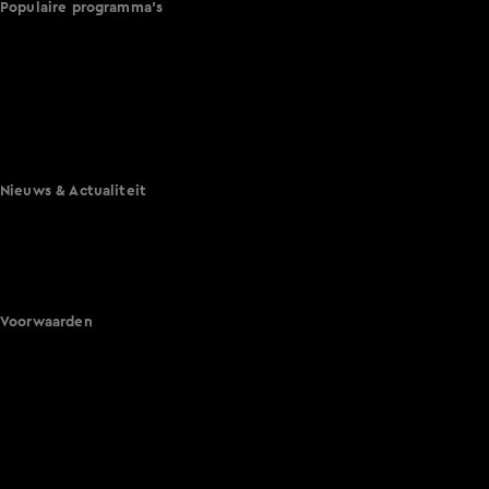
Populaire programma's
De Bondgenoten
A.S.S. - Anti Survival Show
De Oranjezomer
Mi Dushi: wat is dan liefde?
Lang Leve de Liefde
Het Blok
Nieuws & Actualiteit
Hart van Nederland
Nieuws van de Dag
Shownieuws
Vandaag Inside
Voorwaarden
Gebruiksvoorwaarden
Cookie instellingen
Cookieverklaring
Privacyverklaring
Toegankelijkheid
Algemene voorwaarden KIJK