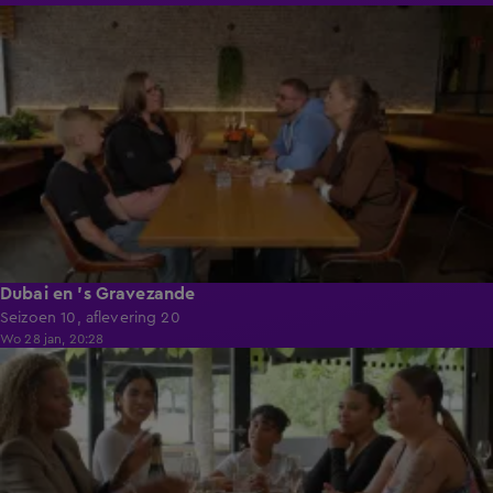
41:49
Dubai en 's Gravezande
Seizoen 10, aflevering 20
Wo 28 jan, 20:28
41:57