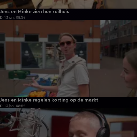
Jens en Minke zien hun ruilhuis
Di 13 jan, 08:54
0:32
Jens en Minke regelen korting op de markt
Di 13 jan, 08:52
4:21