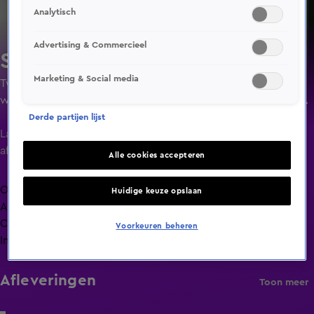
Analytisch
Advertising & Commercieel
Steenrijk, Straatarm
Marketing & Social media
Twee families met een volledig tegengesteld
welstandniveau ruilen een week lang van huis, budget en
dagelijks leven. Maakt geld werkelijk gelukkig?
Derde partijen lijst
Laatste
aflevering
Alle cookies accepteren
Overzicht
Huidige keuze opslaan
Afleveringen
Clips
Voorkeuren beheren
Info
Afleveringen
Toon meer