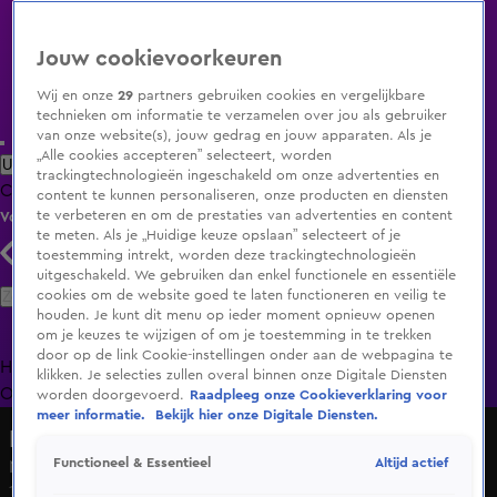
Jouw cookievoorkeuren
Wij en onze
29
partners gebruiken cookies en vergelijkbare
technieken om informatie te verzamelen over jou als gebruiker
van onze website(s), jouw gedrag en jouw apparaten. Als je
„Alle cookies accepteren” selecteert, worden
Uitzending Gemist
Populaire programma's
Zenders
Genres
trackingtechnologieën ingeschakeld om onze advertenties en
Clips
Films
Radio
Smart TV inlog
Shop
content te kunnen personaliseren, onze producten en diensten
te verbeteren en om de prestaties van advertenties en content
Volg KIJK
te meten. Als je „Huidige keuze opslaan” selecteert of je
toestemming intrekt, worden deze trackingtechnologieën
uitgeschakeld. We gebruiken dan enkel functionele en essentiële
Zoeken
cookies om de website goed te laten functioneren en veilig te
houden. Je kunt dit menu op ieder moment opnieuw openen
om je keuzes te wijzigen of om je toestemming in te trekken
door op de link Cookie-instellingen onder aan de webpagina te
Home
Uitzending Gemist
Programma's
De Bondgenoten
De
klikken. Je selecties zullen overal binnen onze Digitale Diensten
Oranjezomer
Livestreams
Shop
worden doorgevoerd.
Raadpleeg onze Cookieverklaring voor
meer informatie.
Bekijk hier onze Digitale Diensten.
Down the Road
Altijd actief
Functioneel & Essentieel
Nick is ontzettend bang van kippen
1 feb 2022, 14:25