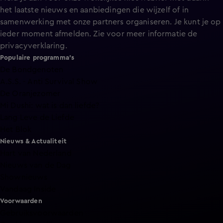
het laatste nieuws en aanbiedingen die wijzelf of in
samenwerking met onze partners organiseren. Je kunt je op
ieder moment afmelden. Zie voor meer informatie de
privacyverklaring
.
Populaire programma's
De Bondgenoten
A.S.S. - Anti Survival Show
De Oranjezomer
Mi Dushi: wat is dan liefde?
Lang Leve de Liefde
Het Blok
Nieuws & Actualiteit
Hart van Nederland
Nieuws van de Dag
Shownieuws
Vandaag Inside
Voorwaarden
Gebruiksvoorwaarden