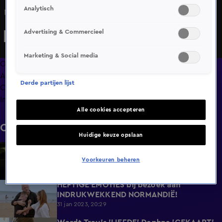
Analytisch
Nick is ontzettend bang van kippen
Advertising & Commercieel
Marketing & Social media
Overzicht
Afleveringen
Derde partijen lijst
Clips
Info
Alle cookies accepteren
Clips
Huidige keuze opslaan
Daphne OPENHARTIG over KINDEREN
6:19
KRIJGEN!
Voorkeuren beheren
7 feb 2023, 20:30
HEFTIGE EMOTIES bij bezoek aan
8:00
INDRUKWEKKEND NORMANDIË!
31 jan 2023, 20:29