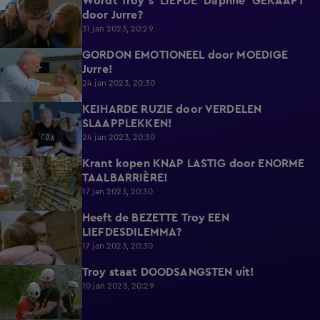
Wordt Troy's 'LIEFDE' Daphne 'GEKAAPT'
7:52
door Jurre?
31 jan 2023, 20:29
GORDON EMOTIONEEL door MOEDIGE
7:05
Jurre!
24 jan 2023, 20:30
KEIHARDE RUZIE door VERDELEN
9:16
SLAAPPLEKKEN!
24 jan 2023, 20:30
Krant kopen KNAP LASTIG door ENORME
11:51
TAALBARRIÈRE!
17 jan 2023, 20:30
Heeft de BEZETTE Troy EEN
5:48
LIEFDESDILEMMA?
17 jan 2023, 20:30
Troy staat DOODSANGSTEN uit!
9:39
10 jan 2023, 20:29