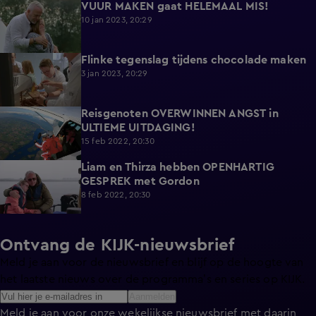
VUUR MAKEN gaat HELEMAAL MIS!
5:05
10 jan 2023, 20:29
Flinke tegenslag tijdens chocolade maken
6:30
3 jan 2023, 20:29
Reisgenoten OVERWINNEN ANGST in
14:34
ULTIEME UITDAGING!
15 feb 2022, 20:30
Liam en Thirza hebben OPENHARTIG
6:26
GESPREK met Gordon
8 feb 2022, 20:30
Ontvang de KIJK-nieuwsbrief
Meld je aan voor de nieuwsbrief en blijf op de hoogte van
het laatste nieuws over de programma’s en series op KIJK.
Aanmelden
Meld je aan voor onze wekelijkse nieuwsbrief met daarin