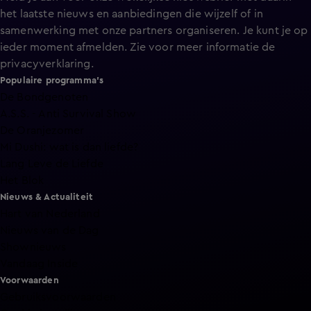
het laatste nieuws en aanbiedingen die wijzelf of in
samenwerking met onze partners organiseren. Je kunt je op
ieder moment afmelden. Zie voor meer informatie de
privacyverklaring
.
Populaire programma's
De Bondgenoten
A.S.S. - Anti Survival Show
De Oranjezomer
Mi Dushi: wat is dan liefde?
Lang Leve de Liefde
Het Blok
Nieuws & Actualiteit
Hart van Nederland
Nieuws van de Dag
Shownieuws
Vandaag Inside
Voorwaarden
Gebruiksvoorwaarden