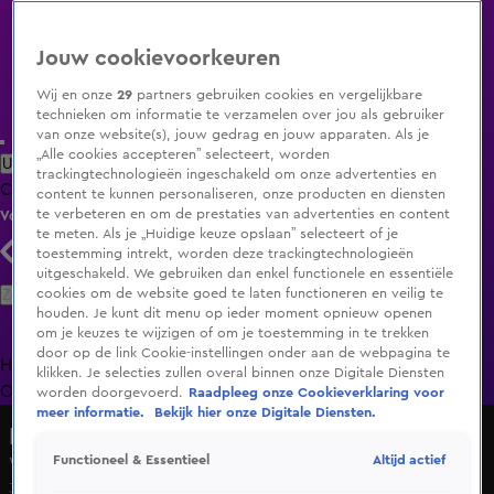
Jouw cookievoorkeuren
Wij en onze
29
partners gebruiken cookies en vergelijkbare
technieken om informatie te verzamelen over jou als gebruiker
van onze website(s), jouw gedrag en jouw apparaten. Als je
„Alle cookies accepteren” selecteert, worden
Uitzending Gemist
Populaire programma's
Zenders
Genres
trackingtechnologieën ingeschakeld om onze advertenties en
Clips
Films
Radio
Smart TV inlog
Shop
content te kunnen personaliseren, onze producten en diensten
te verbeteren en om de prestaties van advertenties en content
Volg KIJK
te meten. Als je „Huidige keuze opslaan” selecteert of je
toestemming intrekt, worden deze trackingtechnologieën
uitgeschakeld. We gebruiken dan enkel functionele en essentiële
Zoeken
cookies om de website goed te laten functioneren en veilig te
houden. Je kunt dit menu op ieder moment opnieuw openen
om je keuzes te wijzigen of om je toestemming in te trekken
door op de link Cookie-instellingen onder aan de webpagina te
Home
Uitzending Gemist
Programma's
De Bondgenoten
De
klikken. Je selecties zullen overal binnen onze Digitale Diensten
Oranjezomer
Livestreams
Shop
worden doorgevoerd.
Raadpleeg onze Cookieverklaring voor
meer informatie.
Bekijk hier onze Digitale Diensten.
Down the Road
Altijd actief
Functioneel & Essentieel
Wordt Troy's 'LIEFDE' Daphne 'GEKAAPT' door Jurre?
31 jan 2023, 20:29