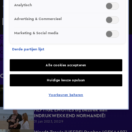
Analytisch
Wordt Troy's 'LIEFDE' Daphne 'GEKAAPT' door Jurre?
Advertising & Commercieel
Marketing & Social media
Overzicht
Afleveringen
Derde partijen lijst
Clips
Info
Alle cookies accepteren
Clips
Huidige keuze opslaan
Daphne OPENHARTIG over KINDEREN
6:19
KRIJGEN!
Voorkeuren beheren
7 feb 2023, 20:30
HEFTIGE EMOTIES bij bezoek aan
8:00
INDRUKWEKKEND NORMANDIË!
31 jan 2023, 20:29