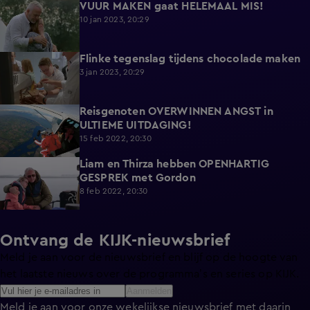
VUUR MAKEN gaat HELEMAAL MIS!
5:05
10 jan 2023, 20:29
Flinke tegenslag tijdens chocolade maken
6:30
3 jan 2023, 20:29
Reisgenoten OVERWINNEN ANGST in
14:34
ULTIEME UITDAGING!
15 feb 2022, 20:30
Liam en Thirza hebben OPENHARTIG
6:26
GESPREK met Gordon
8 feb 2022, 20:30
Ontvang de KIJK-nieuwsbrief
Meld je aan voor de nieuwsbrief en blijf op de hoogte van
het laatste nieuws over de programma’s en series op KIJK.
Aanmelden
Meld je aan voor onze wekelijkse nieuwsbrief met daarin