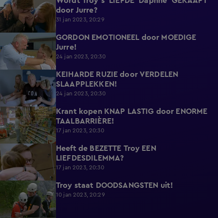
Wordt Troy's 'LIEFDE' Daphne 'GEKAAPT'
7:52
door Jurre?
31 jan 2023, 20:29
GORDON EMOTIONEEL door MOEDIGE
7:05
Jurre!
24 jan 2023, 20:30
KEIHARDE RUZIE door VERDELEN
9:16
SLAAPPLEKKEN!
24 jan 2023, 20:30
Krant kopen KNAP LASTIG door ENORME
11:51
TAALBARRIÈRE!
17 jan 2023, 20:30
Heeft de BEZETTE Troy EEN
5:48
LIEFDESDILEMMA?
17 jan 2023, 20:30
Troy staat DOODSANGSTEN uit!
9:39
10 jan 2023, 20:29