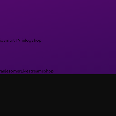
io
Smart TV inlog
Shop
ranjezomer
Livestreams
Shop