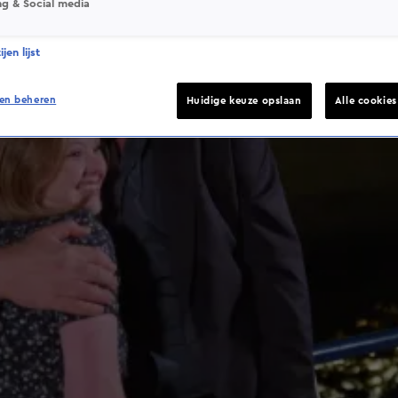
ng & Social media
jen lijst
en beheren
Huidige keuze opslaan
Alle cookie