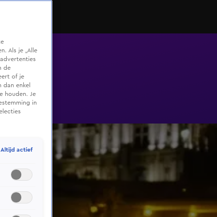
te
 Als je „Alle
advertenties
m de
ert of je
n dan enkel
te houden. Je
oestemming in
electies
Altijd actief