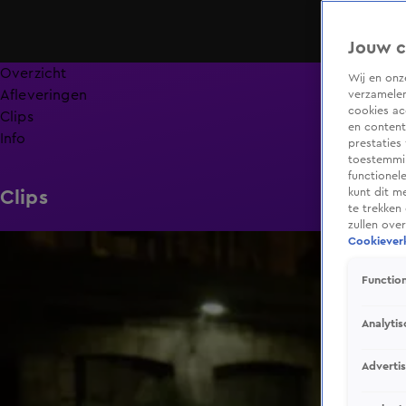
Jouw c
Overzicht
Wij en on
Afleveringen
verzamelen
cookies ac
Clips
en content
Info
prestaties
toestemmin
functionel
kunt dit m
Clips
te trekken
zullen ove
6:19
Cookieverk
Function
Analytis
Adverti