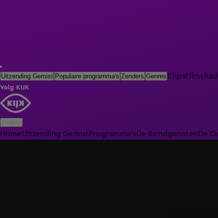
Clips
Films
Rad
Uitzending Gemist
Populaire programma's
Zenders
Genres
Volg KIJK
Zoeken
Home
Uitzending Gemist
Programma's
De Bondgenoten
De O