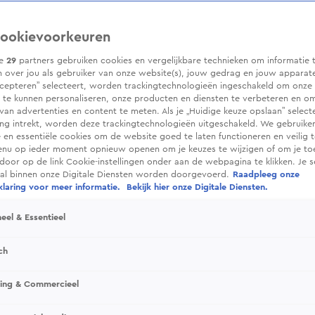
ookievoorkeuren
ze
29
partners gebruiken cookies en vergelijkbare technieken om informatie 
 over jou als gebruiker van onze website(s), jouw gedrag en jouw apparaten.
cepteren” selecteert, worden trackingtechnologieën ingeschakeld om onze 
 te kunnen personaliseren, onze producten en diensten te verbeteren en o
 van advertenties en content te meten. Als je „Huidige keuze opslaan” selecte
g intrekt, worden deze trackingtechnologieën uitgeschakeld. We gebruike
e en essentiële cookies om de website goed te laten functioneren en veilig 
enu op ieder moment opnieuw openen om je keuzes te wijzigen of om je t
 door op de link Cookie-instellingen onder aan de webpagina te klikken. Je s
ral binnen onze Digitale Diensten worden doorgevoerd.
Raadpleeg onze
laring voor meer informatie.
Bekijk hier onze Digitale Diensten.
eel & Essentieel
ch
sing & Commercieel