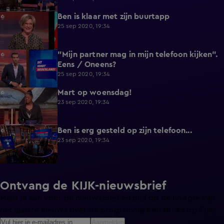
Ben is klaar met zijn buurtapp
0:34
25 sep 2020, 19:34
"Mijn partner mag in mijn telefoon kijken".
0:16
Eens / Oneens?
25 sep 2020, 19:34
Mart op woensdag!
4:00
23 sep 2020, 19:34
Ben is erg gesteld op zijn telefoon...
2:42
23 sep 2020, 19:34
Ontvang de KIJK-nieuwsbrief
Meld je aan voor de nieuwsbrief en blijf op de hoogte van
het laatste nieuws over de programma’s en series op KIJK.
Aanmelden