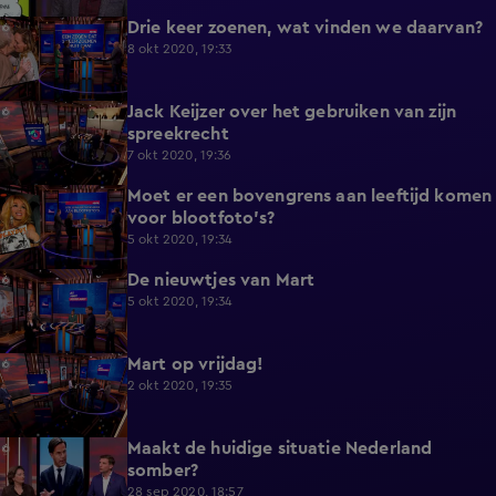
Drie keer zoenen, wat vinden we daarvan?
4:57
8 okt 2020, 19:33
Jack Keijzer over het gebruiken van zijn
9:54
spreekrecht
7 okt 2020, 19:36
Moet er een bovengrens aan leeftijd komen
2:20
voor blootfoto's?
5 okt 2020, 19:34
De nieuwtjes van Mart
3:08
5 okt 2020, 19:34
Mart op vrijdag!
4:10
2 okt 2020, 19:35
Maakt de huidige situatie Nederland
0:40
somber?
28 sep 2020, 18:57