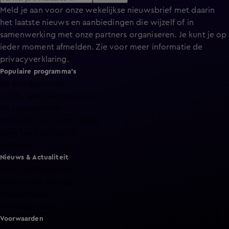
Meld je aan voor onze wekelijkse nieuwsbrief met daarin
het laatste nieuws en aanbiedingen die wijzelf of in
samenwerking met onze partners organiseren. Je kunt je op
ieder moment afmelden. Zie voor meer informatie de
privacyverklaring
.
Populaire programma's
De Bondgenoten
A.S.S. - Anti Survival Show
De Oranjezomer
Mi Dushi: wat is dan liefde?
Lang Leve de Liefde
Het Blok
Nieuws & Actualiteit
Hart van Nederland
Nieuws van de Dag
Shownieuws
Vandaag Inside
Voorwaarden