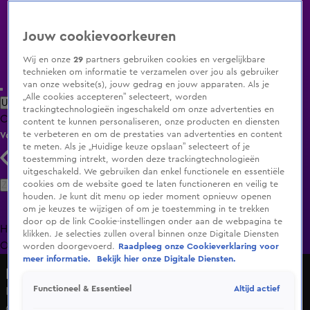
Jouw cookievoorkeuren
Wij en onze
29
partners gebruiken cookies en vergelijkbare
technieken om informatie te verzamelen over jou als gebruiker
van onze website(s), jouw gedrag en jouw apparaten. Als je
„Alle cookies accepteren” selecteert, worden
Uitzending Gemist
Populaire programma's
Zenders
Genres
trackingtechnologieën ingeschakeld om onze advertenties en
Clips
Films
Radio
Smart TV inlog
Shop
content te kunnen personaliseren, onze producten en diensten
te verbeteren en om de prestaties van advertenties en content
Volg KIJK
te meten. Als je „Huidige keuze opslaan” selecteert of je
toestemming intrekt, worden deze trackingtechnologieën
uitgeschakeld. We gebruiken dan enkel functionele en essentiële
Zoeken
cookies om de website goed te laten functioneren en veilig te
houden. Je kunt dit menu op ieder moment opnieuw openen
om je keuzes te wijzigen of om je toestemming in te trekken
door op de link Cookie-instellingen onder aan de webpagina te
Home
Uitzending Gemist
Programma's
De Bondgenoten
De
klikken. Je selecties zullen overal binnen onze Digitale Diensten
Oranjezomer
Livestreams
Shop
worden doorgevoerd.
Raadpleeg onze Cookieverklaring voor
meer informatie.
Bekijk hier onze Digitale Diensten.
Dit vindt Nederland
Altijd actief
Functioneel & Essentieel
Is de #ikdoenietmeermee beweging gevaarlijk en
onverantwoord?