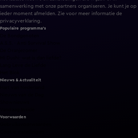
samenwerking met onze partners organiseren. Je kunt je op
ieder moment afmelden. Zie voor meer informatie de
privacyverklaring
.
Populaire programma's
De Bondgenoten
A.S.S. - Anti Survival Show
De Oranjezomer
Mi Dushi: wat is dan liefde?
Lang Leve de Liefde
Het Blok
Nieuws & Actualiteit
Hart van Nederland
Nieuws van de Dag
Shownieuws
Vandaag Inside
Voorwaarden
Gebruiksvoorwaarden
Cookie instellingen