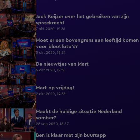
Jack Keijzer over het gebruiken van zijn
9:54
spreekrecht
7 okt 2020, 19:36
Moet er een bovengrens aan leeftijd komen
2:20
voor blootfoto's?
5 okt 2020, 19:34
De nieuwtjes van Mart
3:08
5 okt 2020, 19:34
Mart op vrijdag!
4:10
2 okt 2020, 19:35
Maakt de huidige situatie Nederland
0:40
somber?
28 sep 2020, 18:57
Ben is klaar met zijn buurtapp
0:34