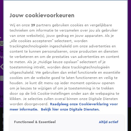
Jouw cookievoorkeuren
Wij en onze
29
partners gebruiken cookies en vergelijkbare
technieken om informatie te verzamelen over jou als gebruiker
van onze website(s), jouw gedrag en jouw apparaten. Als je
„Alle cookies accepteren” selecteert, worden
Uitzending Gemist
Populaire programma's
Zenders
Genres
trackingtechnologieën ingeschakeld om onze advertenties en
Clips
Films
Radio
Smart TV inlog
Shop
content te kunnen personaliseren, onze producten en diensten
te verbeteren en om de prestaties van advertenties en content
Volg KIJK
te meten. Als je „Huidige keuze opslaan” selecteert of je
toestemming intrekt, worden deze trackingtechnologieën
uitgeschakeld. We gebruiken dan enkel functionele en essentiële
Zoeken
cookies om de website goed te laten functioneren en veilig te
houden. Je kunt dit menu op ieder moment opnieuw openen
om je keuzes te wijzigen of om je toestemming in te trekken
door op de link Cookie-instellingen onder aan de webpagina te
Home
Uitzending Gemist
Programma's
De Bondgenoten
De
klikken. Je selecties zullen overal binnen onze Digitale Diensten
Oranjezomer
Livestreams
Shop
worden doorgevoerd.
Raadpleeg onze Cookieverklaring voor
meer informatie.
Bekijk hier onze Digitale Diensten.
Dit vindt Nederland
Altijd actief
Functioneel & Essentieel
Mart op vrijdag!
2 okt 2020, 19:35