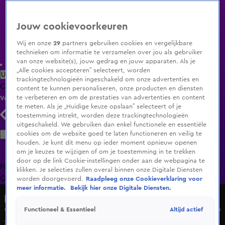
Jouw cookievoorkeuren
Wij en onze
29
partners gebruiken cookies en vergelijkbare
technieken om informatie te verzamelen over jou als gebruiker
van onze website(s), jouw gedrag en jouw apparaten. Als je
„Alle cookies accepteren” selecteert, worden
Uitzending Gemist
Populaire programma's
Zenders
Genres
trackingtechnologieën ingeschakeld om onze advertenties en
Clips
Films
Radio
Smart TV inlog
Shop
content te kunnen personaliseren, onze producten en diensten
te verbeteren en om de prestaties van advertenties en content
Volg KIJK
te meten. Als je „Huidige keuze opslaan” selecteert of je
toestemming intrekt, worden deze trackingtechnologieën
uitgeschakeld. We gebruiken dan enkel functionele en essentiële
Zoeken
cookies om de website goed te laten functioneren en veilig te
houden. Je kunt dit menu op ieder moment opnieuw openen
om je keuzes te wijzigen of om je toestemming in te trekken
door op de link Cookie-instellingen onder aan de webpagina te
Home
Uitzending Gemist
Programma's
De Bondgenoten
De
klikken. Je selecties zullen overal binnen onze Digitale Diensten
Oranjezomer
Livestreams
Shop
worden doorgevoerd.
Raadpleeg onze Cookieverklaring voor
meer informatie.
Bekijk hier onze Digitale Diensten.
Dit vindt Nederland
Altijd actief
Functioneel & Essentieel
"Mijn partner mag in mijn telefoon kijken". Eens / Oneens?
25 sep 2020, 19:34