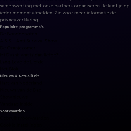
samenwerking met onze partners organiseren. Je kunt je op
ieder moment afmelden. Zie voor meer informatie de
privacyverklaring
.
Populaire programma's
De Bondgenoten
A.S.S. - Anti Survival Show
De Oranjezomer
Mi Dushi: wat is dan liefde?
Lang Leve de Liefde
Het Blok
Nieuws & Actualiteit
Hart van Nederland
Nieuws van de Dag
Shownieuws
Vandaag Inside
Voorwaarden
Gebruiksvoorwaarden
Cookie instellingen