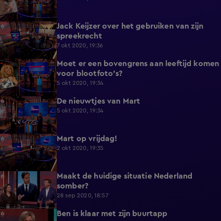
Jack Keijzer over het gebruiken van zijn
9:54
spreekrecht
7 okt 2020, 19:36
Moet er een bovengrens aan leeftijd komen
2:20
voor blootfoto's?
5 okt 2020, 19:34
De nieuwtjes van Mart
3:08
5 okt 2020, 19:34
Mart op vrijdag!
4:10
2 okt 2020, 19:35
Maakt de huidige situatie Nederland
0:40
somber?
28 sep 2020, 18:57
Ben is klaar met zijn buurtapp
0:34