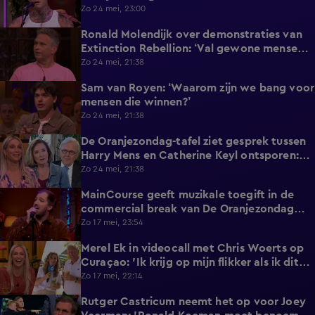
Zo 24 mei, 23:00
Ronald Molendijk over demonstraties van
1:10
Extinction Rebellion: ‘Val gewone mensen
er niet mee lastig!’
Zo 24 mei, 21:38
Sam van Royen: ‘Waarom zijn we bang voor
0:57
mensen die winnen?’
Zo 24 mei, 21:38
De Oranjezondag-tafel ziet gesprek tussen
2:04
Harry Mens en Catherine Keyl ontsporen:
‘Culttelevisie!’
Zo 24 mei, 21:38
MainCourse geeft muzikale toegift in de
3:24
commercial break van De Oranjezondag
met 'Juliet'
Zo 17 mei, 23:54
Merel Ek in videocall met Chris Woerts op
3:19
Curaçao: 'Ik krijg op mijn flikker als ik dit
laat zien!'
Zo 17 mei, 22:14
Rutger Castricum neemt het op voor Joey
1:51