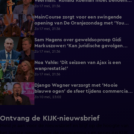
Veerman: 'Ronald Koeman moet benoemen
wat het is!'
Zo 17 mei, 21:36
MainCourse zorgt voor een swingende
1:48
opening van De Oranjezondag met 'You
Win Again'
Zo 17 mei, 21:36
Sam Hagens over geweldsoproep Gidi
8:40
Markuszower: 'Kan juridische gevolgen
hebben'
Zo 17 mei, 21:36
Noa Vahle: 'Dit seizoen van Ajax is een
1:37
wanprestatie!'
Zo 17 mei, 21:36
Django Wagner verzorgt met 'Mooie
3:22
blauwe ogen' de sfeer tijdens commercial
break van De Oranjezondag
Zo 10 mei, 23:02
Ontvang de KIJK-nieuwsbrief
Meld je aan voor de nieuwsbrief en blijf op de hoogte van
het laatste nieuws over de programma’s en series op KIJK.