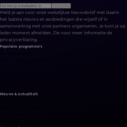
Aanmelden
Meld je aan voor onze wekelijkse nieuwsbrief met daarin
het laatste nieuws en aanbiedingen die wijzelf of in
samenwerking met onze partners organiseren. Je kunt je op
ieder moment afmelden. Zie voor meer informatie de
privacyverklaring
.
Populaire programma's
De Bondgenoten
A.S.S. - Anti Survival Show
De Oranjezomer
Mi Dushi: wat is dan liefde?
Lang Leve de Liefde
Het Blok
Nieuws & Actualiteit
Hart van Nederland
Nieuws van de Dag
Shownieuws
Vandaag Inside