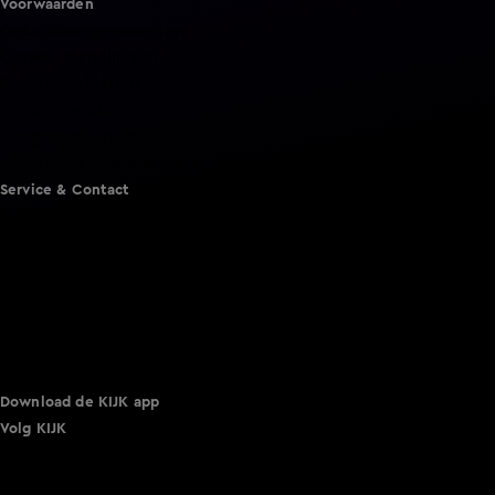
Voorwaarden
Gebruiksvoorwaarden
Cookie instellingen
Cookieverklaring
Privacyverklaring
Toegankelijkheid
Algemene voorwaarden KIJK
Service & Contact
Aanmelden voor een programma
Acties
Adverteren
Smart TV inlog
Over KIJK
Vacatures
Klantenservice
Download de KIJK app
Volg KIJK
©
2026 Talpa Network. Alle rechten voorbehouden. Geen
tekst- en datamining.