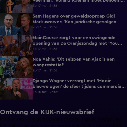
Veerman: 'Ronald Koeman moet benoemen
wat het is!'
Zo 17 mei, 21:36
Sam Hagens over geweldsoproep Gidi
8:40
Markuszower: 'Kan juridische gevolgen
hebben'
Zo 17 mei, 21:36
MainCourse zorgt voor een swingende
1:48
opening van De Oranjezondag met 'You
Win Again'
Zo 17 mei, 21:36
Noa Vahle: 'Dit seizoen van Ajax is een
1:37
wanprestatie!'
Zo 17 mei, 21:36
Django Wagner verzorgt met 'Mooie
3:22
blauwe ogen' de sfeer tijdens commercial
break van De Oranjezondag
Zo 10 mei, 23:02
Ontvang de KIJK-nieuwsbrief
Meld je aan voor de nieuwsbrief en blijf op de hoogte van
het laatste nieuws over de programma’s en series op KIJK.