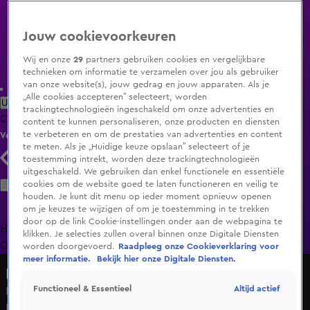
Jouw cookievoorkeuren
Wij en onze
29
partners gebruiken cookies en vergelijkbare
technieken om informatie te verzamelen over jou als gebruiker
van onze website(s), jouw gedrag en jouw apparaten. Als je
„Alle cookies accepteren” selecteert, worden
Uitzending Gemist
Populaire programma's
Zenders
Genres
trackingtechnologieën ingeschakeld om onze advertenties en
Clips
Films
Radio
Smart TV inlog
Shop
content te kunnen personaliseren, onze producten en diensten
te verbeteren en om de prestaties van advertenties en content
Volg KIJK
te meten. Als je „Huidige keuze opslaan” selecteert of je
toestemming intrekt, worden deze trackingtechnologieën
uitgeschakeld. We gebruiken dan enkel functionele en essentiële
Zoeken
cookies om de website goed te laten functioneren en veilig te
houden. Je kunt dit menu op ieder moment opnieuw openen
om je keuzes te wijzigen of om je toestemming in te trekken
door op de link Cookie-instellingen onder aan de webpagina te
Home
Uitzending Gemist
Programma's
De Bondgenoten
De
klikken. Je selecties zullen overal binnen onze Digitale Diensten
Oranjezomer
Livestreams
Shop
worden doorgevoerd.
Raadpleeg onze Cookieverklaring voor
meer informatie.
Bekijk hier onze Digitale Diensten.
De Oranjezondag
Altijd actief
Functioneel & Essentieel
Ronald Molendijk over demonstraties van Extinction
Rebellion: ‘Val gewone mensen er niet mee lastig!’