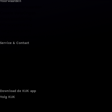
Voorwaarden
Gebruiksvoorwaarden
Cookie instellingen
Cookieverklaring
Privacyverklaring
Toegankelijkheid
Algemene voorwaarden KIJK
Service & Contact
Aanmelden voor een programma
Acties
Adverteren
Smart TV inlog
Over KIJK
Vacatures
Klantenservice
Download de KIJK app
Volg KIJK
©
2026 Talpa Network. Alle rechten voorbehouden. Geen
tekst- en datamining.