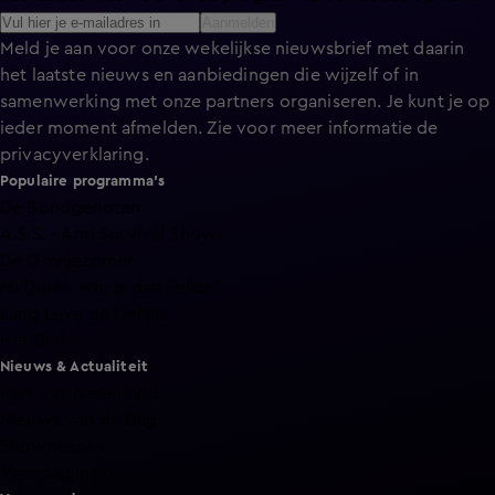
Aanmelden
Meld je aan voor onze wekelijkse nieuwsbrief met daarin
het laatste nieuws en aanbiedingen die wijzelf of in
samenwerking met onze partners organiseren. Je kunt je op
ieder moment afmelden. Zie voor meer informatie de
privacyverklaring
.
Populaire programma's
De Bondgenoten
A.S.S. - Anti Survival Show
De Oranjezomer
Mi Dushi: wat is dan liefde?
Lang Leve de Liefde
Het Blok
Nieuws & Actualiteit
Hart van Nederland
Nieuws van de Dag
Shownieuws
Vandaag Inside