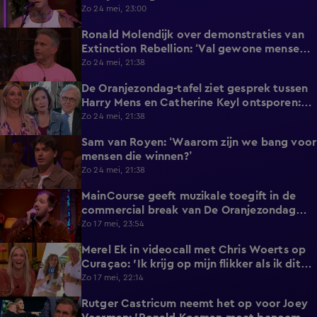
Zo 24 mei, 23:00
Ronald Molendijk over demonstraties van
1:10
Extinction Rebellion: ‘Val gewone mensen
er niet mee lastig!’
Zo 24 mei, 21:38
De Oranjezondag-tafel ziet gesprek tussen
2:04
Harry Mens en Catherine Keyl ontsporen:
‘Culttelevisie!’
Zo 24 mei, 21:38
Sam van Royen: ‘Waarom zijn we bang voor
0:57
mensen die winnen?’
Zo 24 mei, 21:38
MainCourse geeft muzikale toegift in de
3:24
commercial break van De Oranjezondag
met 'Juliet'
Zo 17 mei, 23:54
Merel Ek in videocall met Chris Woerts op
3:19
Curaçao: 'Ik krijg op mijn flikker als ik dit
laat zien!'
Zo 17 mei, 22:14
Rutger Castricum neemt het op voor Joey
1:51