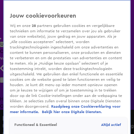
Jouw cookievoorkeuren
Wij en onze
28
partners gebruiken cookies en vergelijkbare
technieken om informatie te verzamelen over jou als gebruiker
van onze website(s), jouw gedrag en jouw apparaten. Als je
„Alle cookies accepteren” selecteert, worden
Uitzending Gemist
Populaire programma's
Zenders
Genres
trackingtechnologieën ingeschakeld om onze advertenties en
Clips
Films
Radio
Smart TV inlog
Shop
content te kunnen personaliseren, onze producten en diensten
te verbeteren en om de prestaties van advertenties en content
Volg KIJK
te meten. Als je „Huidige keuze opslaan” selecteert of je
toestemming intrekt, worden deze trackingtechnologieën
uitgeschakeld. We gebruiken dan enkel functionele en essentiële
Zoeken
cookies om de website goed te laten functioneren en veilig te
houden. Je kunt dit menu op ieder moment opnieuw openen
om je keuzes te wijzigen of om je toestemming in te trekken
door op de link Cookie-instellingen onder aan de webpagina te
Home
Uitzending Gemist
Programma's
De Bondgenoten
De
klikken. Je selecties zullen overal binnen onze Digitale Diensten
Oranjezomer
Livestreams
Shop
worden doorgevoerd.
Raadpleeg onze Cookieverklaring voor
meer informatie.
Bekijk hier onze Digitale Diensten.
De Oranjezondag
Altijd actief
Functioneel & Essentieel
Merel Ek in videocall met Chris Woerts op Curaçao: 'Ik krijg
op mijn flikker als ik dit laat zien!'