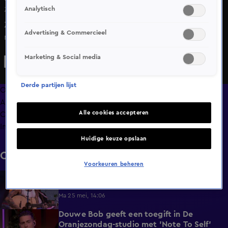
Analytisch
Zo 17 mei, 22:14
Zondagavond werd in De Oranjezondag live geschakeld
Advertising & Commercieel
met Merel Ek en Chris Woerts vanuit Curaçao, waar
maandag de eerste uitzending van Vandaag Inside
Marketing & Social media
plaatsvindt.
Derde partijen lijst
Overzicht
Afleveringen
Alle cookies accepteren
Clips
Info
Huidige keuze opslaan
Clips
Voorkeuren beheren
Douwe Bob opent De Oranjezondag met
1:44
'All 4 One'
Ma 25 mei, 14:06
Douwe Bob geeft een toegift in De
3:24
Oranjezondag-studio met 'Note To Self'