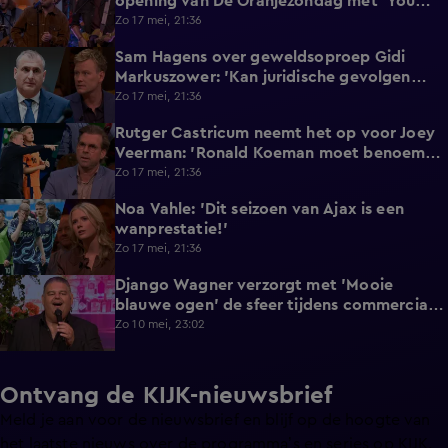
opening van De Oranjezondag met 'You
Win Again'
Zo 17 mei, 21:36
Sam Hagens over geweldsoproep Gidi
8:40
Markuszower: 'Kan juridische gevolgen
hebben'
Zo 17 mei, 21:36
Rutger Castricum neemt het op voor Joey
1:51
Veerman: 'Ronald Koeman moet benoemen
wat het is!'
Zo 17 mei, 21:36
Noa Vahle: 'Dit seizoen van Ajax is een
1:37
wanprestatie!'
Zo 17 mei, 21:36
Django Wagner verzorgt met 'Mooie
3:22
blauwe ogen' de sfeer tijdens commercial
break van De Oranjezondag
Zo 10 mei, 23:02
Ontvang de KIJK-nieuwsbrief
Meld je aan voor de nieuwsbrief en blijf op de hoogte van
het laatste nieuws over de programma’s en series op KIJK.