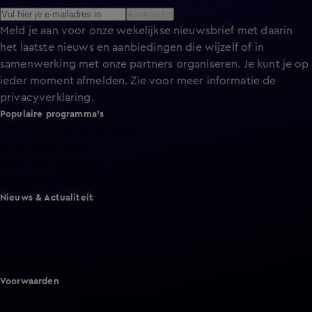
Aanmelden
Meld je aan voor onze wekelijkse nieuwsbrief met daarin
het laatste nieuws en aanbiedingen die wijzelf of in
samenwerking met onze partners organiseren. Je kunt je op
ieder moment afmelden. Zie voor meer informatie de
privacyverklaring
.
Populaire programma's
A.S.S. - Anti Survival Show
De Bondgenoten
Lang Leve de Liefde
Het Blok
Nieuws & Actualiteit
Hart van Nederland
Nieuws van de Dag
Shownieuws
Vandaag Inside
Voorwaarden
Gebruiksvoorwaarden