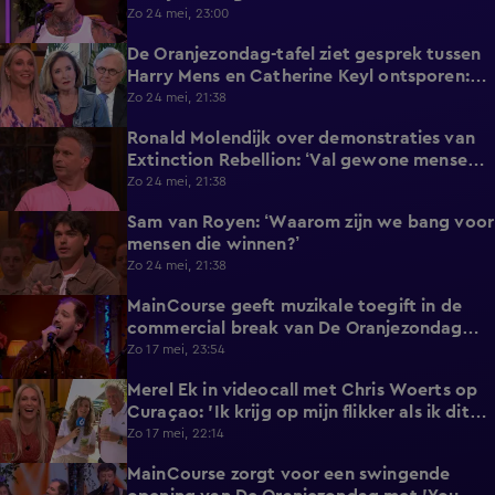
Zo 24 mei, 23:00
De Oranjezondag-tafel ziet gesprek tussen
2:04
Harry Mens en Catherine Keyl ontsporen:
‘Culttelevisie!’
Zo 24 mei, 21:38
Ronald Molendijk over demonstraties van
1:10
Extinction Rebellion: ‘Val gewone mensen
er niet mee lastig!’
Zo 24 mei, 21:38
Sam van Royen: ‘Waarom zijn we bang voor
0:57
mensen die winnen?’
Zo 24 mei, 21:38
MainCourse geeft muzikale toegift in de
3:24
commercial break van De Oranjezondag
met 'Juliet'
Zo 17 mei, 23:54
Merel Ek in videocall met Chris Woerts op
3:19
Curaçao: 'Ik krijg op mijn flikker als ik dit
laat zien!'
Zo 17 mei, 22:14
MainCourse zorgt voor een swingende
1:48