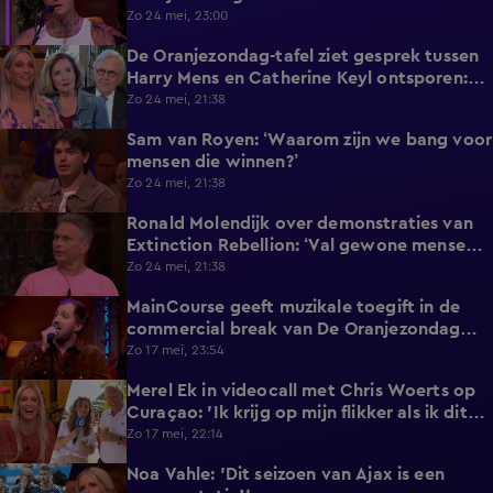
Zo 24 mei, 23:00
De Oranjezondag-tafel ziet gesprek tussen
2:04
Harry Mens en Catherine Keyl ontsporen:
‘Culttelevisie!’
Zo 24 mei, 21:38
Sam van Royen: ‘Waarom zijn we bang voor
0:57
mensen die winnen?’
Zo 24 mei, 21:38
Ronald Molendijk over demonstraties van
1:10
Extinction Rebellion: ‘Val gewone mensen
er niet mee lastig!’
Zo 24 mei, 21:38
MainCourse geeft muzikale toegift in de
3:24
commercial break van De Oranjezondag
met 'Juliet'
Zo 17 mei, 23:54
Merel Ek in videocall met Chris Woerts op
3:19
Curaçao: 'Ik krijg op mijn flikker als ik dit
laat zien!'
Zo 17 mei, 22:14
Noa Vahle: 'Dit seizoen van Ajax is een
1:37