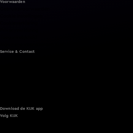
Voorwaarden
Gebruiksvoorwaarden
Cookie instellingen
Cookieverklaring
Privacyverklaring
Toegankelijkheid
Algemene voorwaarden KIJK
Service & Contact
Aanmelden voor een programma
Acties
Adverteren
Smart TV inlog
Over KIJK
Vacatures
Klantenservice
Download de KIJK app
Volg KIJK
©
2026 Talpa Network. Alle rechten voorbehouden. Geen
tekst- en datamining.