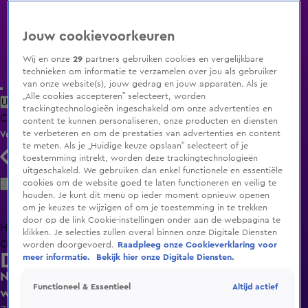
Jouw cookievoorkeuren
Wij en onze
29
partners gebruiken cookies en vergelijkbare
technieken om informatie te verzamelen over jou als gebruiker
van onze website(s), jouw gedrag en jouw apparaten. Als je
„Alle cookies accepteren” selecteert, worden
Uitzending Gemist
Populaire programma's
Zenders
Genres
trackingtechnologieën ingeschakeld om onze advertenties en
Clips
Films
Radio
Smart TV inlog
Shop
content te kunnen personaliseren, onze producten en diensten
te verbeteren en om de prestaties van advertenties en content
Volg KIJK
te meten. Als je „Huidige keuze opslaan” selecteert of je
toestemming intrekt, worden deze trackingtechnologieën
uitgeschakeld. We gebruiken dan enkel functionele en essentiële
Zoeken
cookies om de website goed te laten functioneren en veilig te
houden. Je kunt dit menu op ieder moment opnieuw openen
om je keuzes te wijzigen of om je toestemming in te trekken
door op de link Cookie-instellingen onder aan de webpagina te
Home
Uitzending Gemist
Programma's
De Bondgenoten
De
klikken. Je selecties zullen overal binnen onze Digitale Diensten
Oranjezomer
Livestreams
Shop
worden doorgevoerd.
Raadpleeg onze Cookieverklaring voor
De Oranjezondag
meer informatie.
Bekijk hier onze Digitale Diensten.
Noa Vahle: 'Dit seizoen van Ajax is een
Altijd actief
Functioneel & Essentieel
wanprestatie!'