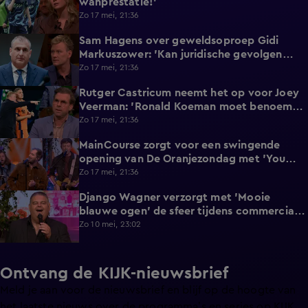
wanprestatie!'
Zo 17 mei, 21:36
Sam Hagens over geweldsoproep Gidi
8:40
Markuszower: 'Kan juridische gevolgen
hebben'
Zo 17 mei, 21:36
Rutger Castricum neemt het op voor Joey
1:51
Veerman: 'Ronald Koeman moet benoemen
wat het is!'
Zo 17 mei, 21:36
MainCourse zorgt voor een swingende
1:48
opening van De Oranjezondag met 'You
Win Again'
Zo 17 mei, 21:36
Django Wagner verzorgt met 'Mooie
3:22
blauwe ogen' de sfeer tijdens commercial
break van De Oranjezondag
Zo 10 mei, 23:02
Ontvang de KIJK-nieuwsbrief
Meld je aan voor de nieuwsbrief en blijf op de hoogte van
het laatste nieuws over de programma’s en series op KIJK.