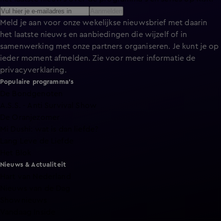
Aanmelden
Meld je aan voor onze wekelijkse nieuwsbrief met daarin
het laatste nieuws en aanbiedingen die wijzelf of in
samenwerking met onze partners organiseren. Je kunt je op
ieder moment afmelden. Zie voor meer informatie de
privacyverklaring
.
Populaire programma's
De Bondgenoten
A.S.S. - Anti Survival Show
De Oranjezomer
Mi Dushi: wat is dan liefde?
Lang Leve de Liefde
Het Blok
Nieuws & Actualiteit
Hart van Nederland
Nieuws van de Dag
Shownieuws
Vandaag Inside