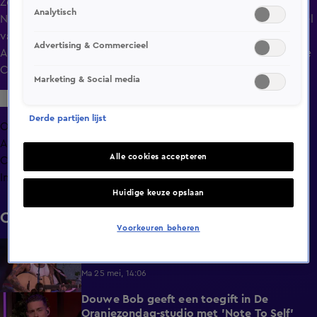
Zo 17 mei, 21:36
Analytisch
Noa Vahle bespreekt bij De Oranjezondag het 0-0 gelijkspel
van Ajax tegen sc Heerenveen, waardoor de
Advertising & Commercieel
Amsterdammers als vijfde eindigen en de play-offs voor de
Conference League in moeten.
Marketing & Social media
Derde partijen lijst
Overzicht
Afleveringen
Alle cookies accepteren
Clips
Info
Huidige keuze opslaan
Clips
Voorkeuren beheren
Douwe Bob opent De Oranjezondag met
1:44
'All 4 One'
Ma 25 mei, 14:06
Douwe Bob geeft een toegift in De
3:24
Oranjezondag-studio met 'Note To Self'