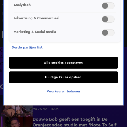
Analytisch
16 mrt 2025, 21:39
Lars van Bokhoven, binnenkort te zien in de nieuwe SBS6-
Advertising & Commercieel
talentenshow Talent Unplugged, opent De Oranjezondag
met een cover van 'Lose Control' van Teddy Swims.
Marketing & Social media
Derde partijen lijst
Overzicht
Afleveringen
Alle cookies accepteren
Clips
Info
Huidige keuze opslaan
Clips
Voorkeuren beheren
Douwe Bob opent De Oranjezondag met
1:44
'All 4 One'
Ma 25 mei, 14:06
Douwe Bob geeft een toegift in De
3:24
Oranjezondag-studio met 'Note To Self'