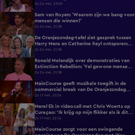
Zo 24 mei, 23:00
Sam van Royen: ‘Waarom zijn we bang voor
0:57
mensen die winnen?’
Zo 24 mei, 21:38
De Oranjezondag-tafel ziet gesprek tussen
2:04
Harry Mens en Catherine Keyl ontsporen:
‘Culttelevisie!’
Zo 24 mei, 21:38
Ronald Molendijk over demonstraties van
1:10
Extinction Rebellion: ‘Val gewone mensen
er niet mee lastig!’
Zo 24 mei, 21:38
MainCourse geeft muzikale toegift in de
3:24
commercial break van De Oranjezondag
met 'Juliet'
Zo 17 mei, 23:54
Merel Ek in videocall met Chris Woerts op
3:19
Curaçao: 'Ik krijg op mijn flikker als ik dit
laat zien!'
Zo 17 mei, 22:14
MainCourse zorgt voor een swingende
1:48