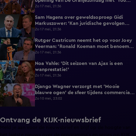
opening van De Oranjezondag met 'You
Win Again'
Zo 17 mei, 21:36
Sam Hagens over geweldsoproep Gidi
8:40
Markuszower: 'Kan juridische gevolgen
hebben'
Zo 17 mei, 21:36
Rutger Castricum neemt het op voor Joey
1:51
Veerman: 'Ronald Koeman moet benoemen
wat het is!'
Zo 17 mei, 21:36
Noa Vahle: 'Dit seizoen van Ajax is een
1:37
wanprestatie!'
Zo 17 mei, 21:36
Django Wagner verzorgt met 'Mooie
3:22
blauwe ogen' de sfeer tijdens commercial
break van De Oranjezondag
Zo 10 mei, 23:02
Ontvang de KIJK-nieuwsbrief
Meld je aan voor de nieuwsbrief en blijf op de hoogte van
het laatste nieuws over de programma’s en series op KIJK.