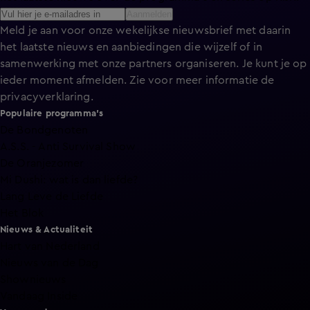
Aanmelden
Meld je aan voor onze wekelijkse nieuwsbrief met daarin
het laatste nieuws en aanbiedingen die wijzelf of in
samenwerking met onze partners organiseren. Je kunt je op
ieder moment afmelden. Zie voor meer informatie de
privacyverklaring
.
Populaire programma's
De Bondgenoten
A.S.S. - Anti Survival Show
De Oranjezomer
Mi Dushi: wat is dan liefde?
Lang Leve de Liefde
Het Blok
Nieuws & Actualiteit
Hart van Nederland
Nieuws van de Dag
Shownieuws
Vandaag Inside