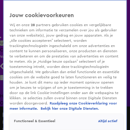
Jouw cookievoorkeuren
Wij en onze
28
partners gebruiken cookies en vergelijkbare
technieken om informatie te verzamelen over jou als gebruiker
van onze website(s), jouw gedrag en jouw apparaten. Als je
„Alle cookies accepteren” selecteert, worden
Uitzending Gemist
Populaire programma's
Zenders
Genres
trackingtechnologieën ingeschakeld om onze advertenties en
Clips
Films
Radio
Smart TV inlog
Shop
content te kunnen personaliseren, onze producten en diensten
te verbeteren en om de prestaties van advertenties en content
Volg KIJK
te meten. Als je „Huidige keuze opslaan” selecteert of je
toestemming intrekt, worden deze trackingtechnologieën
uitgeschakeld. We gebruiken dan enkel functionele en essentiële
Zoeken
cookies om de website goed te laten functioneren en veilig te
houden. Je kunt dit menu op ieder moment opnieuw openen
om je keuzes te wijzigen of om je toestemming in te trekken
door op de link Cookie-instellingen onder aan de webpagina te
Home
Uitzending Gemist
Programma's
De Bondgenoten
De
klikken. Je selecties zullen overal binnen onze Digitale Diensten
Oranjezomer
Livestreams
Shop
worden doorgevoerd.
Raadpleeg onze Cookieverklaring voor
meer informatie.
Bekijk hier onze Digitale Diensten.
De Oranjezondag
Altijd actief
Functioneel & Essentieel
Lars van Bokhoven uit Talent Unplugged opent De
Oranjezondag met 'Lose Control'