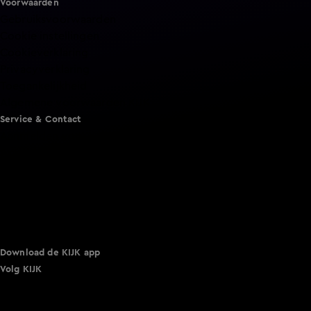
Voorwaarden
Gebruiksvoorwaarden
Cookie instellingen
Cookieverklaring
Privacyverklaring
Toegankelijkheid
Algemene voorwaarden KIJK
Service & Contact
Aanmelden voor een programma
Acties
Adverteren
Smart TV inlog
Over KIJK
Vacatures
Klantenservice
Download de KIJK app
Volg KIJK
©
2026 Talpa Network. Alle rechten voorbehouden. Geen
tekst- en datamining.