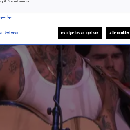
ng & Social media
jen lijst
en beheren
Huidige keuze opslaan
Alle cookie