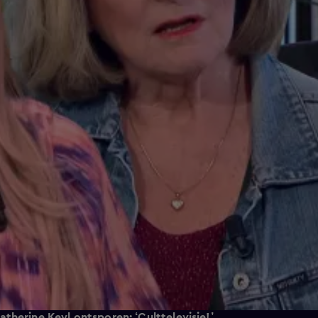
therine Keyl ontsporen: ‘Culttelevisie!’