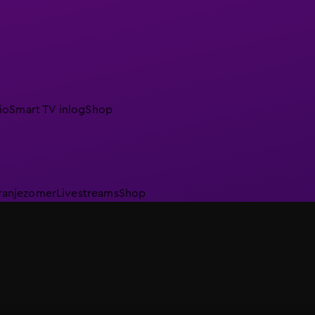
io
Smart TV inlog
Shop
ranjezomer
Livestreams
Shop