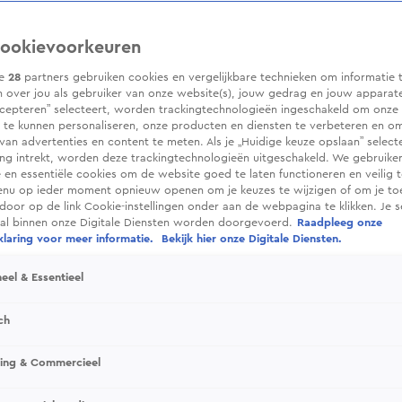
ookievoorkeuren
ze
28
partners gebruiken cookies en vergelijkbare technieken om informatie 
 over jou als gebruiker van onze website(s), jouw gedrag en jouw apparaten.
cepteren” selecteert, worden trackingtechnologieën ingeschakeld om onze 
 te kunnen personaliseren, onze producten en diensten te verbeteren en o
 van advertenties en content te meten. Als je „Huidige keuze opslaan” selecte
g intrekt, worden deze trackingtechnologieën uitgeschakeld. We gebruike
e en essentiële cookies om de website goed te laten functioneren en veilig 
enu op ieder moment opnieuw openen om je keuzes te wijzigen of om je t
 door op de link Cookie-instellingen onder aan de webpagina te klikken. Je s
ral binnen onze Digitale Diensten worden doorgevoerd.
Raadpleeg onze
laring voor meer informatie.
Bekijk hier onze Digitale Diensten.
eel & Essentieel
ch
sing & Commercieel