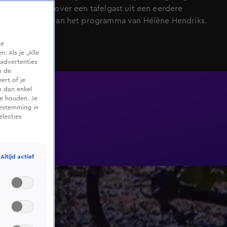
zijn mening over een tafelgast uit een eerdere
uitzending van het programma van Hélène Hendriks.
te
 Als je „Alle
advertenties
m de
ert of je
n dan enkel
te houden. Je
oestemming in
electies
Altijd actief