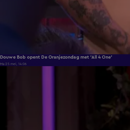
Douwe Bob opent De Oranjezondag met 'All 4 One'
Ma 25 mei, 14:06
3:24