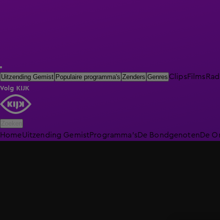
Clips
Films
Rad
Uitzending Gemist
Populaire programma's
Zenders
Genres
Volg KIJK
Zoeken
Home
Uitzending Gemist
Programma's
De Bondgenoten
De O