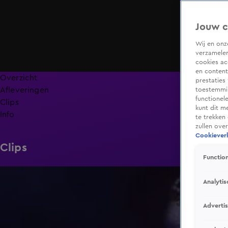
Jouw c
Wij en on
verzamelen
cookies ac
en content
Overzicht
prestaties
Afleveringen
toestemmin
functionel
Clips
kunt dit m
Info
te trekken
zullen ove
Cookieverk
Clips
Function
1:44
Analytis
Adverti