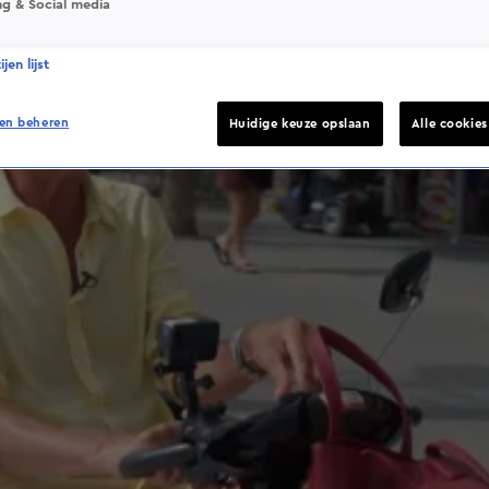
ng & Social media
jen lijst
en beheren
Huidige keuze opslaan
Alle cookie