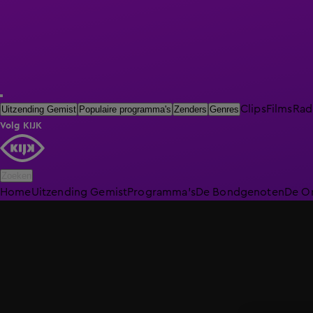
Clips
Films
Rad
Uitzending Gemist
Populaire programma's
Zenders
Genres
Volg KIJK
Zoeken
Home
Uitzending Gemist
Programma's
De Bondgenoten
De O