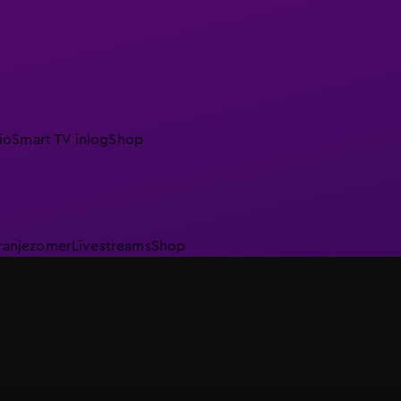
io
Smart TV inlog
Shop
ranjezomer
Livestreams
Shop