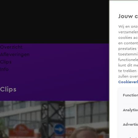
Jouw c
Wij en on
verzamelen
cookies ac
en content
Overzicht
prestaties
Afleveringen
toestemmin
functionel
Clips
kunt dit m
Info
te trekken
zullen ove
Cookieverk
Clips
Function
2:16
Analytis
Adverti