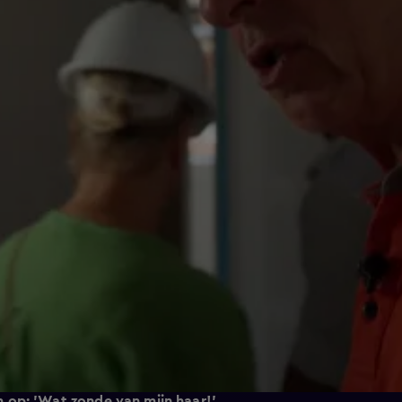
 op: 'Wat zonde van mijn haar!'