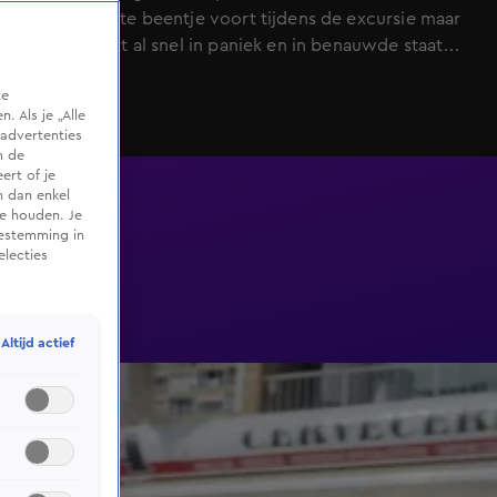
wel hun beste beentje voort tijdens de excursie maar
Martien raakt al snel in paniek en in benauwde staat
haakt hij af. De zusjes Meiland maken de excursie wel
te
af, compleet met moddersporen.
 Als je „Alle
advertenties
m de
ert of je
n dan enkel
te houden. Je
oestemming in
electies
Altijd actief