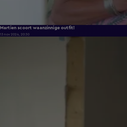
Martien scoort waanzinnige outfit!
13 nov 2024, 20:30
4:27