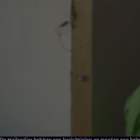
De Meilandjes hebben een bezichtiging en moeten een helm