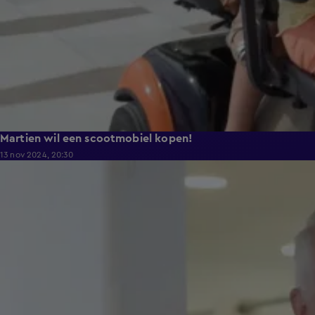
Martien wil een scootmobiel kopen!
13 nov 2024, 20:30
2:58