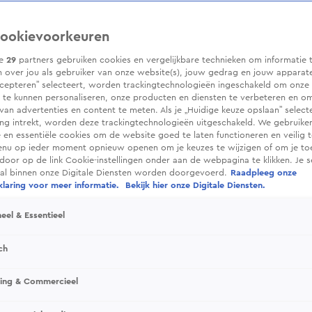
ookievoorkeuren
ze
29
partners gebruiken cookies en vergelijkbare technieken om informatie 
 over jou als gebruiker van onze website(s), jouw gedrag en jouw apparaten.
cepteren” selecteert, worden trackingtechnologieën ingeschakeld om onze 
 te kunnen personaliseren, onze producten en diensten te verbeteren en o
 van advertenties en content te meten. Als je „Huidige keuze opslaan” selecte
g intrekt, worden deze trackingtechnologieën uitgeschakeld. We gebruike
e en essentiële cookies om de website goed te laten functioneren en veilig 
enu op ieder moment opnieuw openen om je keuzes te wijzigen of om je t
 door op de link Cookie-instellingen onder aan de webpagina te klikken. Je s
ral binnen onze Digitale Diensten worden doorgevoerd.
Raadpleeg onze
laring voor meer informatie.
Bekijk hier onze Digitale Diensten.
eel & Essentieel
ch
sing & Commercieel