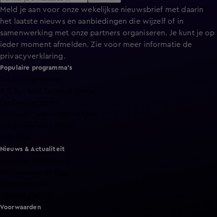
Meld je aan voor onze wekelijkse nieuwsbrief met daarin
het laatste nieuws en aanbiedingen die wijzelf of in
samenwerking met onze partners organiseren. Je kunt je op
ieder moment afmelden. Zie voor meer informatie de
privacyverklaring
.
Populaire programma's
De Bondgenoten
A.S.S. - Anti Survival Show
De Oranjezomer
Mi Dushi: wat is dan liefde?
Lang Leve de Liefde
Het Blok
Nieuws & Actualiteit
Hart van Nederland
Nieuws van de Dag
Shownieuws
Vandaag Inside
Voorwaarden