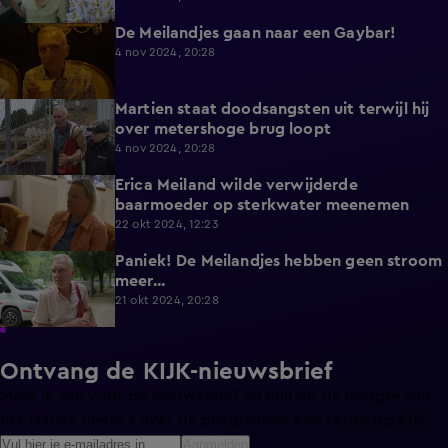
De Meilandjes gaan naar een Gaybar!
4:40
4 nov 2024, 20:28
Martien staat doodsangsten uit terwijl hij
3:21
over metershoge brug loopt
4 nov 2024, 20:28
Erica Meiland wilde verwijderde
0:35
baarmoeder op sterkwater meenemen
22 okt 2024, 12:23
Paniek! De Meilandjes hebben geen stroom
4:14
meer...
21 okt 2024, 20:28
Ontvang de KIJK-nieuwsbrief
Meld je aan voor de nieuwsbrief en blijf op de hoogte van
het laatste nieuws over de programma’s en series op KIJK.
Aanmelden