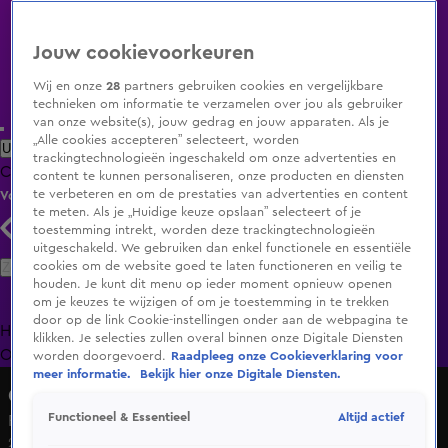
Jouw cookievoorkeuren
Wij en onze
28
partners gebruiken cookies en vergelijkbare
technieken om informatie te verzamelen over jou als gebruiker
van onze website(s), jouw gedrag en jouw apparaten. Als je
„Alle cookies accepteren” selecteert, worden
Uitzending Gemist
Populaire programma's
Zenders
Genres
trackingtechnologieën ingeschakeld om onze advertenties en
Clips
Films
Radio
Smart TV inlog
Shop
content te kunnen personaliseren, onze producten en diensten
te verbeteren en om de prestaties van advertenties en content
Volg KIJK
te meten. Als je „Huidige keuze opslaan” selecteert of je
toestemming intrekt, worden deze trackingtechnologieën
uitgeschakeld. We gebruiken dan enkel functionele en essentiële
Zoeken
cookies om de website goed te laten functioneren en veilig te
houden. Je kunt dit menu op ieder moment opnieuw openen
om je keuzes te wijzigen of om je toestemming in te trekken
door op de link Cookie-instellingen onder aan de webpagina te
Home
Uitzending Gemist
Programma's
De Bondgenoten
De
klikken. Je selecties zullen overal binnen onze Digitale Diensten
Oranjezomer
Livestreams
Shop
worden doorgevoerd.
Raadpleeg onze Cookieverklaring voor
meer informatie.
Bekijk hier onze Digitale Diensten.
Chateau Meiland En Route
Altijd actief
Functioneel & Essentieel
Paniek! De Meilandjes hebben geen stroom meer...
21 okt 2024, 20:28