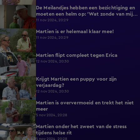
De Meilandjes hebben een bezichtiging en
4:27
moeten een helm op: 'Wat zonde van mijn
haar!'
11 nov 2024, 20:29
Martien is er helemaal klaar mee!
3:03
11 nov 2024, 20:29
Martien flipt compleet tegen Erica
2:21
12 nov 2024, 20:30
Krijgt Martien een puppy voor zijn
2:11
verjaardag?
12 nov 2024, 20:30
Martien is oververmoeid en trekt het niet
4:24
meer
5 nov 2024, 20:28
Martien onder het zweet van de stress
5:41
tijdens helse rit
5 nov 2024, 20:28