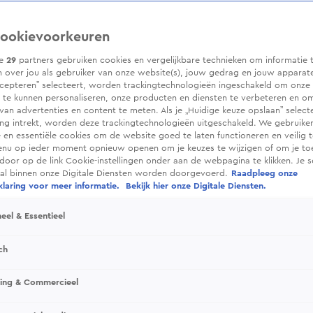
ookievoorkeuren
ze
29
partners gebruiken cookies en vergelijkbare technieken om informatie 
 over jou als gebruiker van onze website(s), jouw gedrag en jouw apparaten.
cepteren” selecteert, worden trackingtechnologieën ingeschakeld om onze 
 te kunnen personaliseren, onze producten en diensten te verbeteren en o
 van advertenties en content te meten. Als je „Huidige keuze opslaan” selecte
g intrekt, worden deze trackingtechnologieën uitgeschakeld. We gebruike
e en essentiële cookies om de website goed te laten functioneren en veilig 
enu op ieder moment opnieuw openen om je keuzes te wijzigen of om je t
 door op de link Cookie-instellingen onder aan de webpagina te klikken. Je s
ral binnen onze Digitale Diensten worden doorgevoerd.
Raadpleeg onze
laring voor meer informatie.
Bekijk hier onze Digitale Diensten.
eel & Essentieel
ch
sing & Commercieel