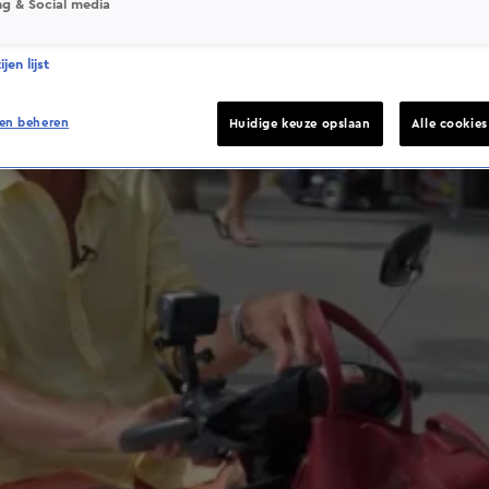
ng & Social media
jen lijst
en beheren
Huidige keuze opslaan
Alle cookie