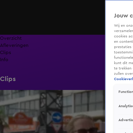
Jouw c
Wij en on
verzamelen
cookies ac
Overzicht
en content
Afleveringen
prestaties
Clips
toestemmin
functionel
Info
kunt dit m
te trekken
zullen ove
Clips
Cookieverk
Function
2:16
Analytis
Adverti