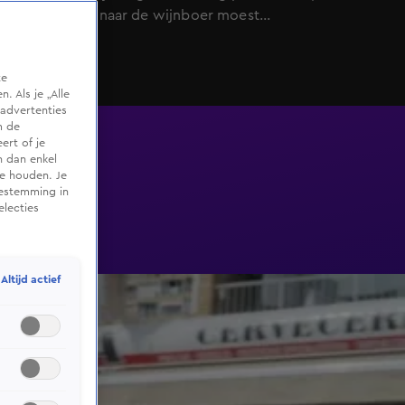
Erica per se naar de wijnboer moest...
te
 Als je „Alle
advertenties
m de
ert of je
n dan enkel
te houden. Je
oestemming in
electies
Altijd actief