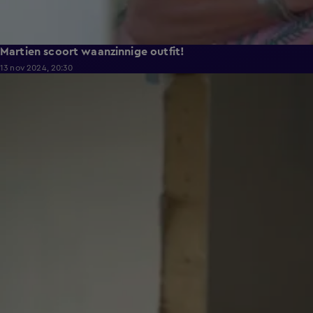
Martien scoort waanzinnige outfit!
13 nov 2024, 20:30
4:27