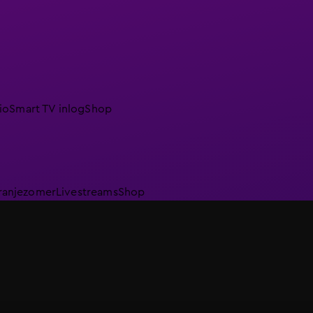
io
Smart TV inlog
Shop
ranjezomer
Livestreams
Shop