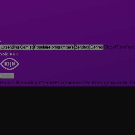
Clips
Films
Rad
Uitzending Gemist
Populaire programma's
Zenders
Genres
Volg KIJK
Zoeken
Home
Uitzending Gemist
Programma's
De Bondgenoten
De O