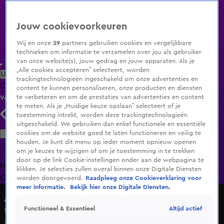
Jouw cookievoorkeuren
Wij en onze
29
partners gebruiken cookies en vergelijkbare
technieken om informatie te verzamelen over jou als gebruiker
van onze website(s), jouw gedrag en jouw apparaten. Als je
„Alle cookies accepteren” selecteert, worden
Uitzending Gemist
Populaire programma's
Zenders
Genres
trackingtechnologieën ingeschakeld om onze advertenties en
Clips
Films
Radio
Smart TV inlog
Shop
content te kunnen personaliseren, onze producten en diensten
te verbeteren en om de prestaties van advertenties en content
Volg KIJK
te meten. Als je „Huidige keuze opslaan” selecteert of je
toestemming intrekt, worden deze trackingtechnologieën
uitgeschakeld. We gebruiken dan enkel functionele en essentiële
Zoeken
cookies om de website goed te laten functioneren en veilig te
houden. Je kunt dit menu op ieder moment opnieuw openen
om je keuzes te wijzigen of om je toestemming in te trekken
door op de link Cookie-instellingen onder aan de webpagina te
Home
Uitzending Gemist
Programma's
De Bondgenoten
De
klikken. Je selecties zullen overal binnen onze Digitale Diensten
Oranjezomer
Livestreams
Shop
worden doorgevoerd.
Raadpleeg onze Cookieverklaring voor
meer informatie.
Bekijk hier onze Digitale Diensten.
A.S.S. - Anti Survival Show
Altijd actief
Functioneel & Essentieel
Melle niet blij met Ozempic-uitspraak Marc: "Schijnheilig"
Di 9 juni, 19:58