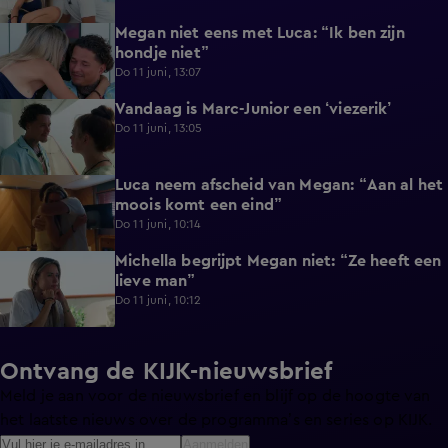
Megan niet eens met Luca: “Ik ben zijn
0:56
hondje niet”
Do 11 juni, 13:07
Vandaag is Marc-Junior een ‘viezerik’
1:06
Do 11 juni, 13:05
Luca neem afscheid van Megan: “Aan al het
0:38
moois komt een eind”
Do 11 juni, 10:14
Michella begrijpt Megan niet: “Ze heeft een
0:22
lieve man”
Do 11 juni, 10:12
Ontvang de KIJK-nieuwsbrief
Meld je aan voor de nieuwsbrief en blijf op de hoogte van
het laatste nieuws over de programma’s en series op KIJK.
Aanmelden