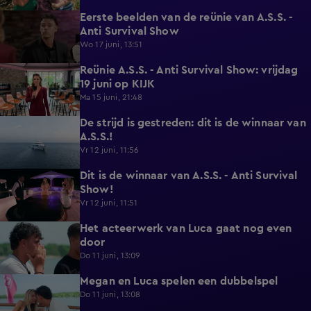
Eerste beelden van de reünie van A.S.S. -
0:20
Anti Survival Show
Wo 17 juni, 13:51
Reünie A.S.S. - Anti Survival Show: vrijdag
0:16
19 juni op KIJK
Ma 15 juni, 21:48
De strijd is gestreden: dit is de winnaar van
0:46
A.S.S.!
Vr 12 juni, 11:56
Dit is de winnaar van A.S.S. - Anti Survival
1:18
Show!
Vr 12 juni, 11:51
Het acteerwerk van Luca gaat nog even
1:04
door
Do 11 juni, 13:09
Megan en Luca spelen een dubbelspel
1:06
Do 11 juni, 13:08