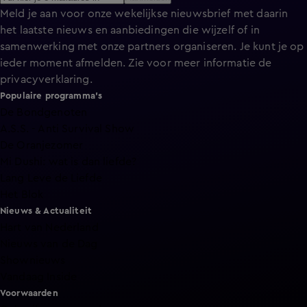
Meld je aan voor onze wekelijkse nieuwsbrief met daarin
het laatste nieuws en aanbiedingen die wijzelf of in
samenwerking met onze partners organiseren. Je kunt je op
ieder moment afmelden. Zie voor meer informatie de
privacyverklaring
.
Populaire programma's
De Bondgenoten
A.S.S. - Anti Survival Show
De Oranjezomer
Mi Dushi: wat is dan liefde?
Lang Leve de Liefde
Het Blok
Nieuws & Actualiteit
Hart van Nederland
Nieuws van de Dag
Shownieuws
Vandaag Inside
Voorwaarden