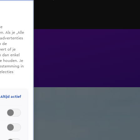
te
 Als je „Alle
advertenties
m de
ert of je
n dan enkel
te houden. Je
oestemming in
electies
Altijd actief