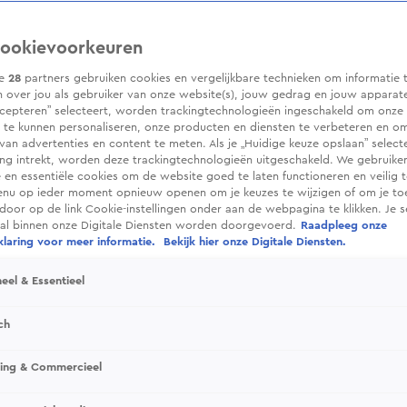
ookievoorkeuren
ze
28
partners gebruiken cookies en vergelijkbare technieken om informatie 
 over jou als gebruiker van onze website(s), jouw gedrag en jouw apparaten.
cepteren” selecteert, worden trackingtechnologieën ingeschakeld om onze 
 te kunnen personaliseren, onze producten en diensten te verbeteren en o
 van advertenties en content te meten. Als je „Huidige keuze opslaan” selecte
g intrekt, worden deze trackingtechnologieën uitgeschakeld. We gebruike
e en essentiële cookies om de website goed te laten functioneren en veilig 
enu op ieder moment opnieuw openen om je keuzes te wijzigen of om je t
 door op de link Cookie-instellingen onder aan de webpagina te klikken. Je s
ral binnen onze Digitale Diensten worden doorgevoerd.
Raadpleeg onze
laring voor meer informatie.
Bekijk hier onze Digitale Diensten.
eel & Essentieel
ch
sing & Commercieel