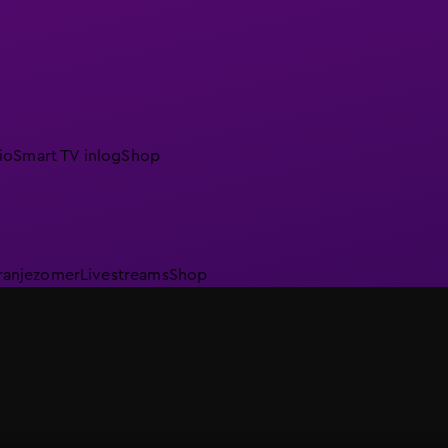
io
Smart TV inlog
Shop
ranjezomer
Livestreams
Shop