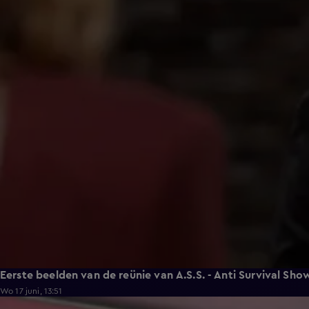
Eerste beelden van de reünie van A.S.S. - Anti Survival Sho
Wo 17 juni, 13:51
0:16