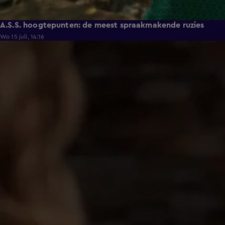
A.S.S. hoogtepunten: de meest spraakmakende ruzies
Wo 15 juli, 14:16
0:20