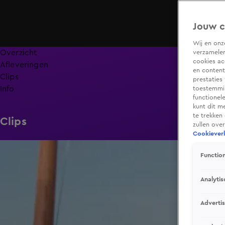
Jouw c
Wij en on
Overzicht
verzamelen
cookies ac
Afleveringen
en content
Clips
prestaties
Info
toestemmin
functionel
kunt dit m
te trekken
Clips
zullen ove
Cookieverk
22:58
Function
Analytis
Adverti