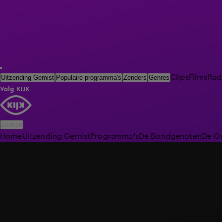
Clips
Films
Rad
Uitzending Gemist
Populaire programma's
Zenders
Genres
Volg KIJK
Zoeken
Home
Uitzending Gemist
Programma's
De Bondgenoten
De O