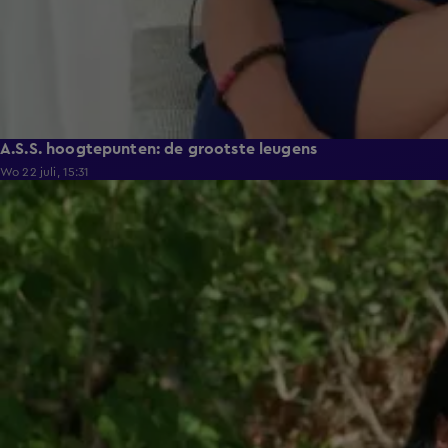
A.S.S. hoogtepunten: de grootste leugens
Wo 22 juli, 15:31
30:27