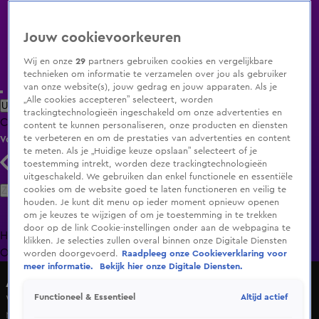
Jouw cookievoorkeuren
Wij en onze
29
partners gebruiken cookies en vergelijkbare
technieken om informatie te verzamelen over jou als gebruiker
van onze website(s), jouw gedrag en jouw apparaten. Als je
„Alle cookies accepteren” selecteert, worden
Uitzending Gemist
Populaire programma's
Zenders
Genres
trackingtechnologieën ingeschakeld om onze advertenties en
Clips
Films
Radio
Smart TV inlog
Shop
content te kunnen personaliseren, onze producten en diensten
te verbeteren en om de prestaties van advertenties en content
Volg KIJK
te meten. Als je „Huidige keuze opslaan” selecteert of je
toestemming intrekt, worden deze trackingtechnologieën
uitgeschakeld. We gebruiken dan enkel functionele en essentiële
Zoeken
cookies om de website goed te laten functioneren en veilig te
houden. Je kunt dit menu op ieder moment opnieuw openen
om je keuzes te wijzigen of om je toestemming in te trekken
door op de link Cookie-instellingen onder aan de webpagina te
Home
Uitzending Gemist
Programma's
De Bondgenoten
De
klikken. Je selecties zullen overal binnen onze Digitale Diensten
Oranjezomer
Livestreams
Shop
worden doorgevoerd.
Raadpleeg onze Cookieverklaring voor
meer informatie.
Bekijk hier onze Digitale Diensten.
A.S.S. - Anti Survival Show
Altijd actief
Functioneel & Essentieel
Wie stuurt Melle terug naar het strand?
Ma 8 juni, 14:13