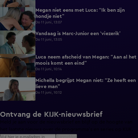
Megan niet eens met Luca: “Ik ben zijn
0:56
hondje niet”
Do 11 juni, 13:07
Vandaag is Marc-Junior een ‘viezerik’
1:06
Do 11 juni, 13:05
Luca neem afscheid van Megan: “Aan al het
0:38
moois komt een eind”
Do 11 juni, 10:14
Michella begrijpt Megan niet: “Ze heeft een
0:22
lieve man”
Do 11 juni, 10:12
Ontvang de KIJK-nieuwsbrief
Meld je aan voor de nieuwsbrief en blijf op de hoogte van
het laatste nieuws over de programma’s en series op KIJK.
Aanmelden