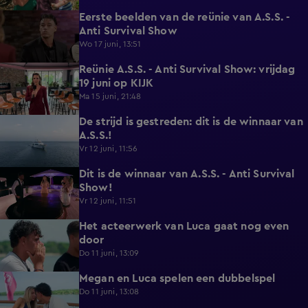
Eerste beelden van de reünie van A.S.S. -
0:20
Anti Survival Show
Wo 17 juni, 13:51
Reünie A.S.S. - Anti Survival Show: vrijdag
0:16
19 juni op KIJK
Ma 15 juni, 21:48
De strijd is gestreden: dit is de winnaar van
0:46
A.S.S.!
Vr 12 juni, 11:56
Dit is de winnaar van A.S.S. - Anti Survival
1:18
Show!
Vr 12 juni, 11:51
Het acteerwerk van Luca gaat nog even
1:04
door
Do 11 juni, 13:09
Megan en Luca spelen een dubbelspel
1:06
Do 11 juni, 13:08