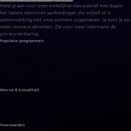
Meld je aan voor onze wekelijkse nieuwsbrief met daarin
het laatste nieuws en aanbiedingen die wijzelf of in
samenwerking met onze partners organiseren. Je kunt je op
ieder moment afmelden. Zie voor meer informatie de
privacyverklaring
.
Populaire programma's
De Bondgenoten
A.S.S. - Anti Survival Show
De Oranjezomer
Mi Dushi: wat is dan liefde?
Lang Leve de Liefde
Het Blok
Nieuws & Actualiteit
Hart van Nederland
Nieuws van de Dag
Shownieuws
Vandaag Inside
Voorwaarden