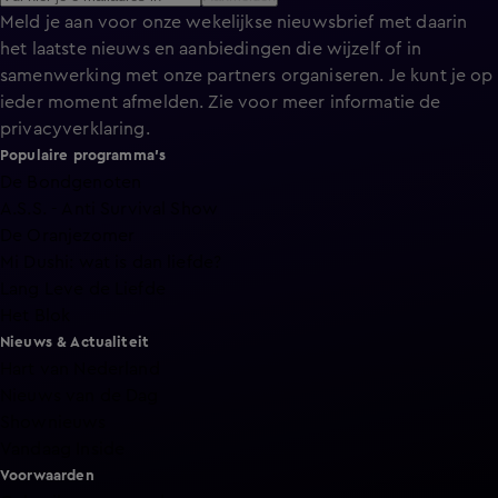
Meld je aan voor onze wekelijkse nieuwsbrief met daarin
het laatste nieuws en aanbiedingen die wijzelf of in
samenwerking met onze partners organiseren. Je kunt je op
ieder moment afmelden. Zie voor meer informatie de
privacyverklaring
.
Populaire programma's
De Bondgenoten
A.S.S. - Anti Survival Show
De Oranjezomer
Mi Dushi: wat is dan liefde?
Lang Leve de Liefde
Het Blok
Nieuws & Actualiteit
Hart van Nederland
Nieuws van de Dag
Shownieuws
Vandaag Inside
Voorwaarden