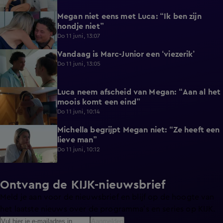
Megan niet eens met Luca: “Ik ben zijn
0:56
hondje niet”
Do 11 juni, 13:07
Vandaag is Marc-Junior een ‘viezerik’
1:06
Do 11 juni, 13:05
Luca neem afscheid van Megan: “Aan al het
0:38
moois komt een eind”
Do 11 juni, 10:14
Michella begrijpt Megan niet: “Ze heeft een
0:22
lieve man”
Do 11 juni, 10:12
Ontvang de KIJK-nieuwsbrief
Meld je aan voor de nieuwsbrief en blijf op de hoogte van
het laatste nieuws over de programma’s en series op KIJK.
Aanmelden