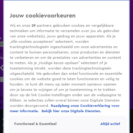
Jouw cookievoorkeuren
Wij en onze
29
partners gebruiken cookies en vergelijkbare
technieken om informatie te verzamelen over jou als gebruiker
van onze website(s), jouw gedrag en jouw apparaten. Als je
„Alle cookies accepteren” selecteert, worden
Uitzending Gemist
Populaire programma's
Zenders
Genres
trackingtechnologieën ingeschakeld om onze advertenties en
Clips
Films
Radio
Smart TV inlog
Shop
content te kunnen personaliseren, onze producten en diensten
te verbeteren en om de prestaties van advertenties en content
Volg KIJK
te meten. Als je „Huidige keuze opslaan” selecteert of je
toestemming intrekt, worden deze trackingtechnologieën
uitgeschakeld. We gebruiken dan enkel functionele en essentiële
Zoeken
cookies om de website goed te laten functioneren en veilig te
houden. Je kunt dit menu op ieder moment opnieuw openen
om je keuzes te wijzigen of om je toestemming in te trekken
door op de link Cookie-instellingen onder aan de webpagina te
Home
Uitzending Gemist
Programma's
De Bondgenoten
De
klikken. Je selecties zullen overal binnen onze Digitale Diensten
Oranjezomer
Livestreams
Shop
worden doorgevoerd.
Raadpleeg onze Cookieverklaring voor
meer informatie.
Bekijk hier onze Digitale Diensten.
A.S.S. - Anti Survival Show
Altijd actief
Functioneel & Essentieel
Melle over Luca en Megan: "Ik vind er zeker wat van!"
Di 9 juni, 19:39