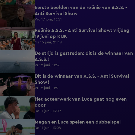
Eerste beelden van de reünie van A.S.S. -
0:20
Anti Survival Show
Wo 17 juni, 13:51
Reünie A.S.S. - Anti Survival Show: vrijdag
0:16
19 juni op KIJK
Ma 15 juni, 21:48
De strijd is gestreden: dit is de winnaar van
0:46
A.S.S.!
Vr 12 juni, 11:56
Dit is de winnaar van A.S.S. - Anti Survival
1:18
Show!
Vr 12 juni, 11:51
Het acteerwerk van Luca gaat nog even
1:04
door
Do 11 juni, 13:09
Megan en Luca spelen een dubbelspel
1:06
Do 11 juni, 13:08