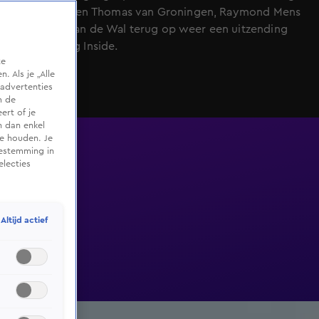
Inside, blikken Thomas van Groningen, Raymond Mens
en Mandy van de Wal terug op weer een uitzending
van Vandaag Inside.
te
 Als je „Alle
advertenties
m de
ert of je
n dan enkel
te houden. Je
oestemming in
electies
Altijd actief