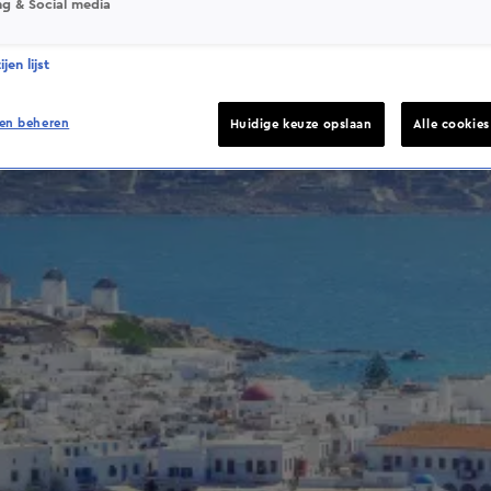
ng & Social media
jen lijst
en beheren
Huidige keuze opslaan
Alle cookie