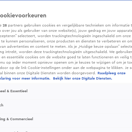
ookievoorkeuren
ze
28
partners gebruiken cookies en vergelijkbare technieken om informatie 
 over jou als gebruiker van onze website(s), jouw gedrag en jouw apparaten.
cepteren” selecteert, worden trackingtechnologieën ingeschakeld om onze 
 te kunnen personaliseren, onze producten en diensten te verbeteren en o
 van advertenties en content te meten. Als je „Huidige keuze opslaan” selecte
g intrekt, worden deze trackingtechnologieën uitgeschakeld. We gebruike
e en essentiële cookies om de website goed te laten functioneren en veilig 
enu op ieder moment opnieuw openen om je keuzes te wijzigen of om je t
 door op de link Cookie-instellingen onder aan de webpagina te klikken. Je s
ral binnen onze Digitale Diensten worden doorgevoerd.
Raadpleeg onze
laring voor meer informatie.
Bekijk hier onze Digitale Diensten.
eel & Essentieel
ch
sing & Commercieel