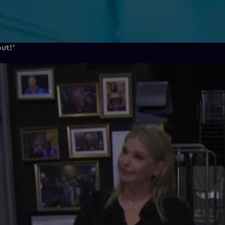
out!'