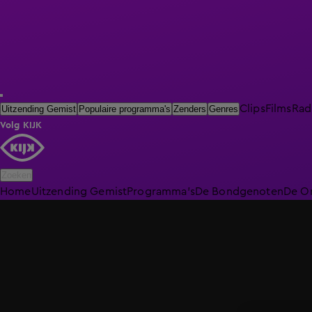
Clips
Films
Rad
Uitzending Gemist
Populaire programma's
Zenders
Genres
Volg KIJK
Zoeken
Home
Uitzending Gemist
Programma's
De Bondgenoten
De O