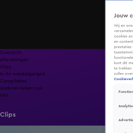
Jouw c
Wij en on
verzamelen
cookies ac
en content
prestaties
Overzicht
toestemmin
functionel
Afleveringen
kunt dit m
Clips
te trekken
In de wandelgangen
zullen ove
Cookieverk
Compilaties
Anderen keken ook
Function
Info
Analytis
Clips
Adverti
1:00