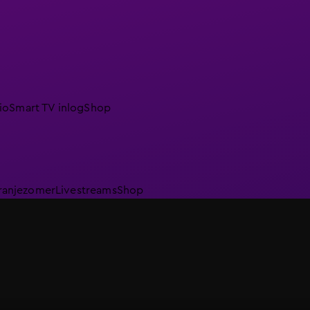
io
Smart TV inlog
Shop
ranjezomer
Livestreams
Shop