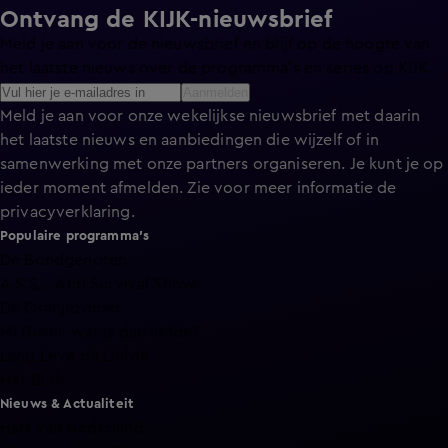
Ontvang de KIJK-nieuwsbrief
Meld je aan voor de nieuwsbrief en blijf op de hoogte van
het laatste nieuws over de programma’s en series op KIJK.
Aanmelden
Meld je aan voor onze wekelijkse nieuwsbrief met daarin
het laatste nieuws en aanbiedingen die wijzelf of in
samenwerking met onze partners organiseren. Je kunt je op
ieder moment afmelden. Zie voor meer informatie de
privacyverklaring
.
Populaire programma's
De Bondgenoten
A.S.S. - Anti Survival Show
De Oranjezomer
Mi Dushi: wat is dan liefde?
Lang Leve de Liefde
Het Blok
Nieuws & Actualiteit
Hart van Nederland