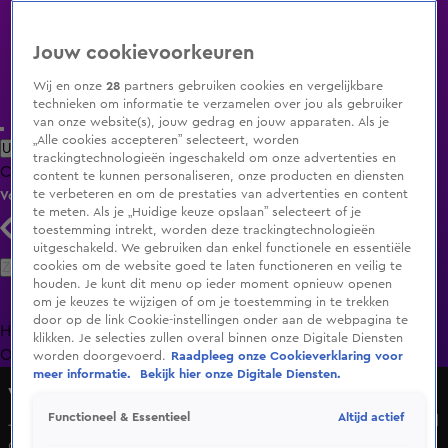
Jouw cookievoorkeuren
Wij en onze
28
partners gebruiken cookies en vergelijkbare
technieken om informatie te verzamelen over jou als gebruiker
van onze website(s), jouw gedrag en jouw apparaten. Als je
„Alle cookies accepteren” selecteert, worden
Uitzending Gemist
Populaire programma's
Zenders
Genres
trackingtechnologieën ingeschakeld om onze advertenties en
Clips
Films
Radio
Smart TV inlog
Shop
content te kunnen personaliseren, onze producten en diensten
te verbeteren en om de prestaties van advertenties en content
Volg KIJK
te meten. Als je „Huidige keuze opslaan” selecteert of je
toestemming intrekt, worden deze trackingtechnologieën
uitgeschakeld. We gebruiken dan enkel functionele en essentiële
Zoeken
cookies om de website goed te laten functioneren en veilig te
houden. Je kunt dit menu op ieder moment opnieuw openen
om je keuzes te wijzigen of om je toestemming in te trekken
door op de link Cookie-instellingen onder aan de webpagina te
Home
Uitzending Gemist
Programma's
De Bondgenoten
De
klikken. Je selecties zullen overal binnen onze Digitale Diensten
Oranjezomer
Livestreams
Shop
worden doorgevoerd.
Raadpleeg onze Cookieverklaring voor
meer informatie.
Bekijk hier onze Digitale Diensten.
Vandaag Inside
Altijd actief
Functioneel & Essentieel
Johan over kindermishandeling in Stadskanaal: ‘Schrijnend
dat zes instanties ervan wisten!’