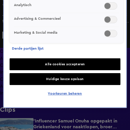
Analytisch
Vr 15 mei, 21:35
Johan Derksen reageerde vrijdagavond op het nieuws dat
Advertising & Commercieel
twee kinderen uit Stadskanaal ernstig zijn mishandeld door
hun moeders. "Ik ben van twee dingen geschrokken: dat
Marketing & Social media
moeders hun kinderen dit kunnen aandoen, al zijn die
vrouwen kennelijk niet goed bij hun verstand, maar
Derde partijen lijst
misschien nog schrijnender vind ik dat zes officiële
Overzicht
instanties hiervan op de hoogte waren en niets hebben
Afleveringen
ondernomen”, begint Johan.
Alle cookies accepteren
Clips
In de wandelgangen
Compilaties
Huidige keuze opslaan
Anderen keken ook
Info
Voorkeuren beheren
Clips
'Influencer Samuel Onuha opgepakt in
1:00
Griekenland voor naaktlopen, broer