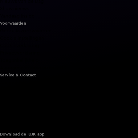
Nieuws van de Dag
Shownieuws
Vandaag Inside
Voorwaarden
Gebruiksvoorwaarden
Cookie instellingen
Cookieverklaring
Privacyverklaring
Toegankelijkheid
Algemene voorwaarden KIJK
Service & Contact
Aanmelden voor een programma
Acties
Adverteren
Smart TV inlog
Over KIJK
Vacatures
Klantenservice
Download de KIJK app