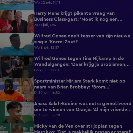
reageert met statement'
Wo 22 juli, 11:41
Harry Mens krijgt pikante vraag van
0:17
Business Class-gast: 'Moet ik nog een
knoopje losdoen?'
Za 11 juli, 13:41
Wilfred Genee deelt teaser van zijn nieuwe
0:37
single 'Korrel Zout!'
Wo 8 juli, 12:57
Wilfred Genee tegen Tina Nijkamp In de
6:55
Wandelgangen: 'Daar krijg je problemen
mee!'
Do 2 juli, 08:20
Sportminister Mirjam Sterk komt niet op
1:18
naam van Brian Brobbey: 'Brom...'
Di 30 juni, 16:52
Anass Salah-Eddine was extra gemotiveerd
3:02
om te winnen van Oranje: 'Al mijn vrienden
zijn Nederlands!'
Di 30 juni, 08:10
Micky van de Ven over strijdplan tegen
1:44
Marokko: 'Dat is makkelijk praten achteraf'