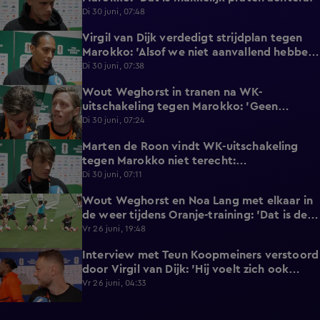
Di 30 juni, 07:48
Virgil van Dijk verdedigt strijdplan tegen
2:35
Marokko: 'Alsof we niet aanvallend hebben
gedacht?'
Di 30 juni, 07:38
Wout Weghorst in tranen na WK-
3:49
uitschakeling tegen Marokko: 'Geen
moment rekening mee gehouden'
Di 30 juni, 07:24
Marten de Roon vindt WK-uitschakeling
3:26
tegen Marokko niet terecht:
'Gelijkwaardige pot'
Di 30 juni, 07:11
Wout Weghorst en Noa Lang met elkaar in
2:58
de weer tijdens Oranje-training: 'Dat is de
tweede keer!'
Vr 26 juni, 19:48
Interview met Teun Koopmeiners verstoord
2:43
door Virgil van Dijk: 'Hij voelt zich ook
lekker!'
Vr 26 juni, 04:33