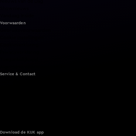
Nieuws van de Dag
Shownieuws
Vandaag Inside
Voorwaarden
Gebruiksvoorwaarden
Cookie instellingen
Cookieverklaring
Privacyverklaring
Toegankelijkheid
Algemene voorwaarden KIJK
Service & Contact
Aanmelden voor een programma
Acties
Adverteren
Smart TV inlog
Over KIJK
Vacatures
Klantenservice
Download de KIJK app