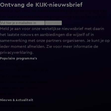
Ontvang de KIJK-nieuwsbrief
Meld je aan voor de nieuwsbrief en blijf op de hoogte van
het laatste nieuws over de programma’s en series op KIJK.
Aanmelden
Meld je aan voor onze wekelijkse nieuwsbrief met daarin
het laatste nieuws en aanbiedingen die wijzelf of in
samenwerking met onze partners organiseren. Je kunt je op
ieder moment afmelden. Zie voor meer informatie de
privacyverklaring
.
Populaire programma's
De Bondgenoten
A.S.S. - Anti Survival Show
De Oranjezomer
Mi Dushi: wat is dan liefde?
Lang Leve de Liefde
Het Blok
Nieuws & Actualiteit
Hart van Nederland