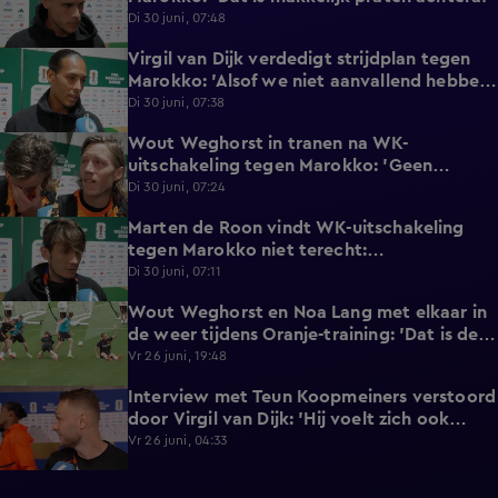
Di 30 juni, 07:48
Virgil van Dijk verdedigt strijdplan tegen
2:35
Marokko: 'Alsof we niet aanvallend hebben
gedacht?'
Di 30 juni, 07:38
Wout Weghorst in tranen na WK-
3:49
uitschakeling tegen Marokko: 'Geen
moment rekening mee gehouden'
Di 30 juni, 07:24
Marten de Roon vindt WK-uitschakeling
3:26
tegen Marokko niet terecht:
'Gelijkwaardige pot'
Di 30 juni, 07:11
Wout Weghorst en Noa Lang met elkaar in
2:58
de weer tijdens Oranje-training: 'Dat is de
tweede keer!'
Vr 26 juni, 19:48
Interview met Teun Koopmeiners verstoord
2:43
door Virgil van Dijk: 'Hij voelt zich ook
lekker!'
Vr 26 juni, 04:33