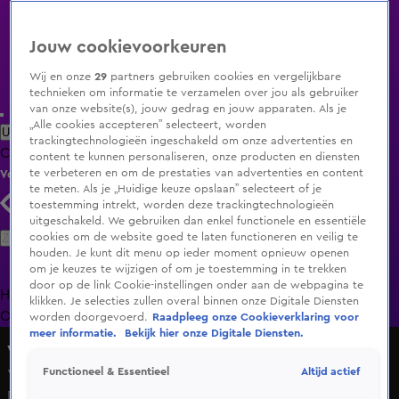
Jouw cookievoorkeuren
Wij en onze
29
partners gebruiken cookies en vergelijkbare
technieken om informatie te verzamelen over jou als gebruiker
van onze website(s), jouw gedrag en jouw apparaten. Als je
„Alle cookies accepteren” selecteert, worden
Uitzending Gemist
Populaire programma's
Zenders
Genres
trackingtechnologieën ingeschakeld om onze advertenties en
Clips
Films
Radio
Smart TV inlog
Shop
content te kunnen personaliseren, onze producten en diensten
te verbeteren en om de prestaties van advertenties en content
Volg KIJK
te meten. Als je „Huidige keuze opslaan” selecteert of je
toestemming intrekt, worden deze trackingtechnologieën
uitgeschakeld. We gebruiken dan enkel functionele en essentiële
Zoeken
cookies om de website goed te laten functioneren en veilig te
houden. Je kunt dit menu op ieder moment opnieuw openen
om je keuzes te wijzigen of om je toestemming in te trekken
door op de link Cookie-instellingen onder aan de webpagina te
Home
Uitzending Gemist
Programma's
De Bondgenoten
De
klikken. Je selecties zullen overal binnen onze Digitale Diensten
Oranjezomer
Livestreams
Shop
worden doorgevoerd.
Raadpleeg onze Cookieverklaring voor
meer informatie.
Bekijk hier onze Digitale Diensten.
Vandaag Inside
Altijd actief
Functioneel & Essentieel
Yves Berendse geconfronteerd met kritiek van Johan
Derksen: 'Zal ik je eens wat grappigs vertellen…'