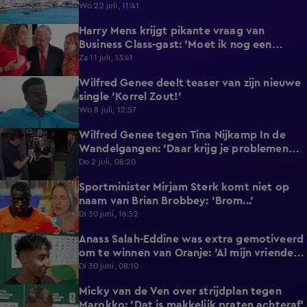
reageert met statement'
Wo 22 juli, 11:41
Harry Mens krijgt pikante vraag van
0:17
Business Class-gast: 'Moet ik nog een
knoopje losdoen?'
Za 11 juli, 13:41
Wilfred Genee deelt teaser van zijn nieuwe
0:37
single 'Korrel Zout!'
Wo 8 juli, 12:57
Wilfred Genee tegen Tina Nijkamp In de
6:55
Wandelgangen: 'Daar krijg je problemen
mee!'
Do 2 juli, 08:20
Sportminister Mirjam Sterk komt niet op
1:18
naam van Brian Brobbey: 'Brom...'
Di 30 juni, 16:52
Anass Salah-Eddine was extra gemotiveerd
3:02
om te winnen van Oranje: 'Al mijn vrienden
zijn Nederlands!'
Di 30 juni, 08:10
Micky van de Ven over strijdplan tegen
1:44
Marokko: 'Dat is makkelijk praten achteraf'