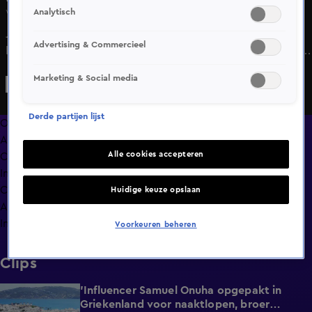
Analytisch
Vr 15 mei, 19:20
Johan Derksen is bij Vandaag Inside meerdere keren
Advertising & Commercieel
kritisch geweest op Yves Berendse, tot verbazing van de
zanger. Bij de Mokum Magazine podcast 'Bij Ons' wordt
Marketing & Social media
Yves geconfronteerd met de uitspraken van de besnorde
analist.
Derde partijen lijst
Overzicht
Afleveringen
Alle cookies accepteren
Clips
In de wandelgangen
Compilaties
Huidige keuze opslaan
Anderen keken ook
Info
Voorkeuren beheren
Clips
'Influencer Samuel Onuha opgepakt in
1:00
Griekenland voor naaktlopen, broer