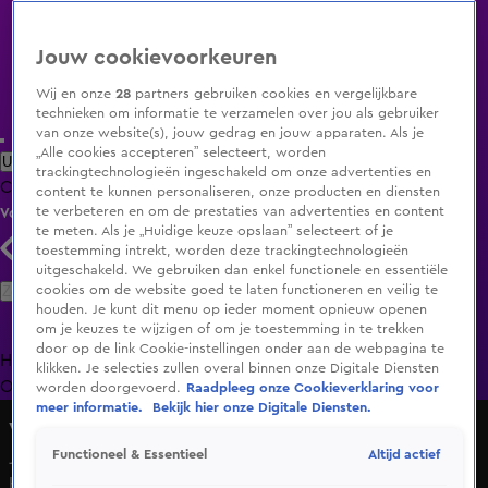
Jouw cookievoorkeuren
Wij en onze
28
partners gebruiken cookies en vergelijkbare
technieken om informatie te verzamelen over jou als gebruiker
van onze website(s), jouw gedrag en jouw apparaten. Als je
„Alle cookies accepteren” selecteert, worden
Uitzending Gemist
Populaire programma's
Zenders
Genres
trackingtechnologieën ingeschakeld om onze advertenties en
Clips
Films
Radio
Smart TV inlog
Shop
content te kunnen personaliseren, onze producten en diensten
te verbeteren en om de prestaties van advertenties en content
Volg KIJK
te meten. Als je „Huidige keuze opslaan” selecteert of je
toestemming intrekt, worden deze trackingtechnologieën
uitgeschakeld. We gebruiken dan enkel functionele en essentiële
Zoeken
cookies om de website goed te laten functioneren en veilig te
houden. Je kunt dit menu op ieder moment opnieuw openen
om je keuzes te wijzigen of om je toestemming in te trekken
door op de link Cookie-instellingen onder aan de webpagina te
Home
Uitzending Gemist
Programma's
De Bondgenoten
De
klikken. Je selecties zullen overal binnen onze Digitale Diensten
Oranjezomer
Livestreams
Shop
worden doorgevoerd.
Raadpleeg onze Cookieverklaring voor
meer informatie.
Bekijk hier onze Digitale Diensten.
Vandaag Inside
Altijd actief
Functioneel & Essentieel
Johan Derksen verrast door videocall Wilfred Genee: ‘Ik
heb hem echt gemist!’