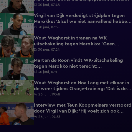
Di 30 juni, 07:48
Virgil van Dijk verdedigt strijdplan tegen
2:35
Marokko: 'Alsof we niet aanvallend hebben
gedacht?'
Di 30 juni, 07:38
Wout Weghorst in tranen na WK-
3:49
uitschakeling tegen Marokko: 'Geen
moment rekening mee gehouden'
Di 30 juni, 07:24
Marten de Roon vindt WK-uitschakeling
3:26
tegen Marokko niet terecht:
'Gelijkwaardige pot'
Di 30 juni, 07:11
Wout Weghorst en Noa Lang met elkaar in
2:58
de weer tijdens Oranje-training: 'Dat is de
tweede keer!'
Vr 26 juni, 19:48
Interview met Teun Koopmeiners verstoord
2:43
door Virgil van Dijk: 'Hij voelt zich ook
lekker!'
Vr 26 juni, 04:33