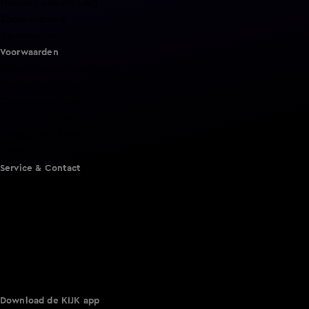
Nieuws van de Dag
Shownieuws
Vandaag Inside
Voorwaarden
Gebruiksvoorwaarden
Cookie instellingen
Cookieverklaring
Privacyverklaring
Toegankelijkheid
Algemene voorwaarden KIJK
Service & Contact
Aanmelden voor een programma
Acties
Adverteren
Smart TV inlog
Over KIJK
Vacatures
Klantenservice
Download de KIJK app