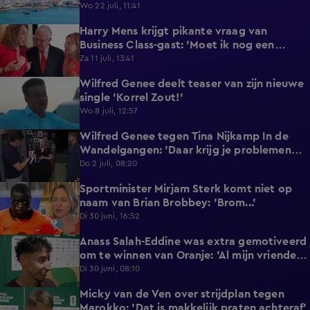
reageert met statement'
Wo 22 juli, 11:41
Harry Mens krijgt pikante vraag van
0:17
Business Class-gast: 'Moet ik nog een
knoopje losdoen?'
Za 11 juli, 13:41
Wilfred Genee deelt teaser van zijn nieuwe
0:37
single 'Korrel Zout!'
Wo 8 juli, 12:57
Wilfred Genee tegen Tina Nijkamp In de
6:55
Wandelgangen: 'Daar krijg je problemen
mee!'
Do 2 juli, 08:20
Sportminister Mirjam Sterk komt niet op
1:18
naam van Brian Brobbey: 'Brom...'
Di 30 juni, 16:52
Anass Salah-Eddine was extra gemotiveerd
3:02
om te winnen van Oranje: 'Al mijn vrienden
zijn Nederlands!'
Di 30 juni, 08:10
Micky van de Ven over strijdplan tegen
1:44
Marokko: 'Dat is makkelijk praten achteraf'