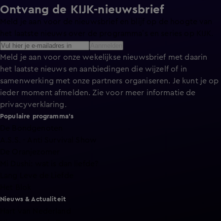
Ontvang de KIJK-nieuwsbrief
Meld je aan voor de nieuwsbrief en blijf op de hoogte van
het laatste nieuws over de programma’s en series op KIJK.
Aanmelden
Meld je aan voor onze wekelijkse nieuwsbrief met daarin
het laatste nieuws en aanbiedingen die wijzelf of in
samenwerking met onze partners organiseren. Je kunt je op
ieder moment afmelden. Zie voor meer informatie de
privacyverklaring
.
Populaire programma's
De Bondgenoten
A.S.S. - Anti Survival Show
De Oranjezomer
Mi Dushi: wat is dan liefde?
Lang Leve de Liefde
Het Blok
Nieuws & Actualiteit
Hart van Nederland