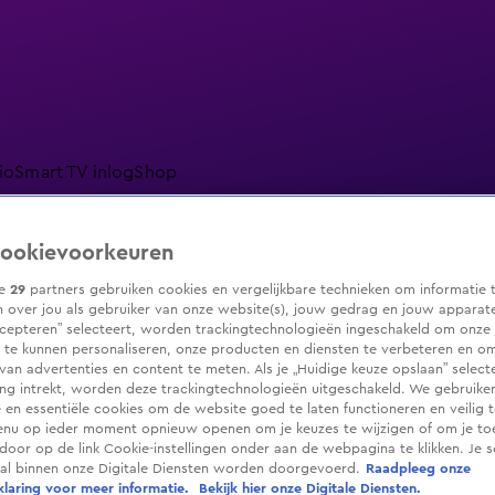
io
Smart TV inlog
Shop
ookievoorkeuren
ze
29
partners gebruiken cookies en vergelijkbare technieken om informatie 
ranjezomer
Livestreams
Shop
 over jou als gebruiker van onze website(s), jouw gedrag en jouw apparaten.
cepteren” selecteert, worden trackingtechnologieën ingeschakeld om onze 
 te kunnen personaliseren, onze producten en diensten te verbeteren en o
 van advertenties en content te meten. Als je „Huidige keuze opslaan” selecte
g intrekt, worden deze trackingtechnologieën uitgeschakeld. We gebruike
e en essentiële cookies om de website goed te laten functioneren en veilig 
enu op ieder moment opnieuw openen om je keuzes te wijzigen of om je t
 door op de link Cookie-instellingen onder aan de webpagina te klikken. Je s
ral binnen onze Digitale Diensten worden doorgevoerd.
Raadpleeg onze
laring voor meer informatie.
Bekijk hier onze Digitale Diensten.