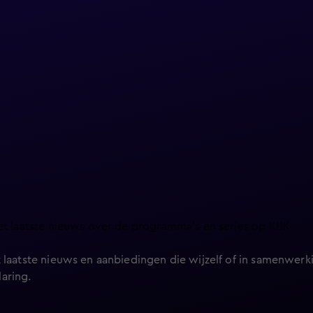
et laatste nieuws over de programma’s en series op KIJK.
 laatste nieuws en aanbiedingen die wijzelf of in samenwerki
laring
.