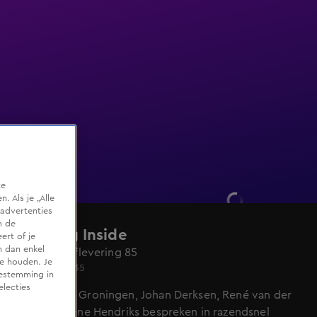
te
 Als je „Alle
advertenties
m de
Vandaag Inside
ert of je
n dan enkel
Seizoen 9, aflevering 85
te houden. Je
Vr 15 mei, 21:35
oestemming in
electies
Thomas van Groningen, Johan Derksen, René van der
Gijp en Hélène Hendriks bespreken in razendsnel