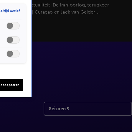
tempo de actualiteit: De Iran-oorlog, terugkeer
Altijd actief
Advocaat bij Curaçao en Jack van Gelder
teleurgesteld.
s accepteren
Seizoen 9