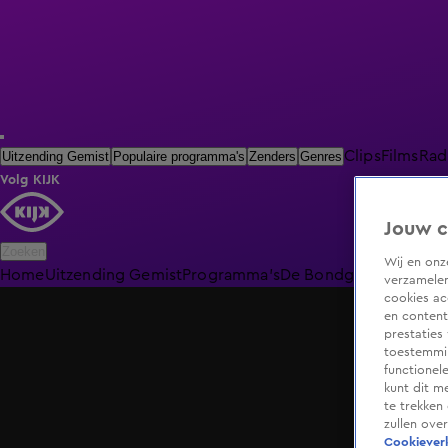
Clips
Films
Rad
Uitzending Gemist
Populaire programma's
Zenders
Genres
Volg KIJK
Jouw c
Zoeken
Wij en on
Home
Uitzending Gemist
Programma's
De Bondgenoten
De O
verzamelen
cookies ac
en content
prestaties
toestemmin
functionel
kunt dit m
te trekken
zullen ove
Cookieverk