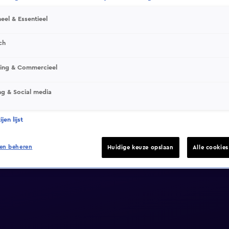
eel & Essentieel
ch
sing & Commercieel
ng & Social media
jen lijst
en beheren
Huidige keuze opslaan
Alle cookie