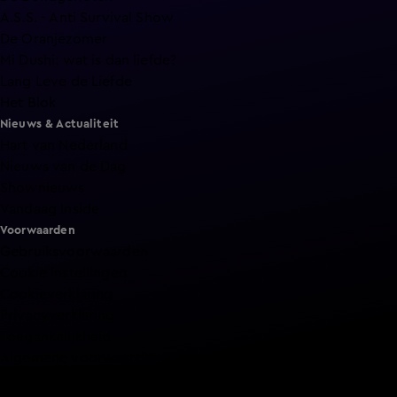
A.S.S. - Anti Survival Show
De Oranjezomer
Mi Dushi: wat is dan liefde?
Lang Leve de Liefde
Het Blok
Nieuws & Actualiteit
Hart van Nederland
Nieuws van de Dag
Shownieuws
Vandaag Inside
Voorwaarden
Gebruiksvoorwaarden
Cookie instellingen
Cookieverklaring
Privacyverklaring
Toegankelijkheid
Algemene voorwaarden KIJK
Service & Contact