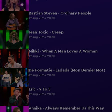
Bastian Steven - Ordinary People
2:08
19 aug 2023, 20:30
Jean Toxic - Creep
2:05
19 aug 2023, 20:30
Mikki - When A Man Loves A Woman
2:08
19 aug 2023, 20:30
De Formatie - Ladada (Mon Dernier Mot)
2:02
19 aug 2023, 20:30
Eric - 9 To 5
2:24
19 aug 2023, 20:30
Annika - Always Remember Us This Way
1:59