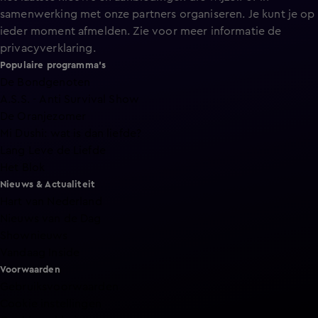
samenwerking met onze partners organiseren. Je kunt je op
ieder moment afmelden. Zie voor meer informatie de
privacyverklaring
.
Populaire programma's
De Bondgenoten
A.S.S. - Anti Survival Show
De Oranjezomer
Mi Dushi: wat is dan liefde?
Lang Leve de Liefde
Het Blok
Nieuws & Actualiteit
Hart van Nederland
Nieuws van de Dag
Shownieuws
Vandaag Inside
Voorwaarden
Gebruiksvoorwaarden
Cookie instellingen