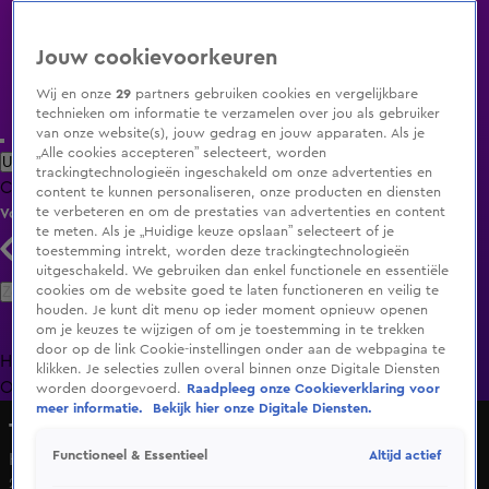
Jouw cookievoorkeuren
Wij en onze
29
partners gebruiken cookies en vergelijkbare
technieken om informatie te verzamelen over jou als gebruiker
van onze website(s), jouw gedrag en jouw apparaten. Als je
„Alle cookies accepteren” selecteert, worden
Uitzending Gemist
Populaire programma's
Zenders
Genres
trackingtechnologieën ingeschakeld om onze advertenties en
Clips
Films
Radio
Smart TV inlog
Shop
content te kunnen personaliseren, onze producten en diensten
te verbeteren en om de prestaties van advertenties en content
Volg KIJK
te meten. Als je „Huidige keuze opslaan” selecteert of je
toestemming intrekt, worden deze trackingtechnologieën
uitgeschakeld. We gebruiken dan enkel functionele en essentiële
Zoeken
cookies om de website goed te laten functioneren en veilig te
houden. Je kunt dit menu op ieder moment opnieuw openen
om je keuzes te wijzigen of om je toestemming in te trekken
door op de link Cookie-instellingen onder aan de webpagina te
Home
Uitzending Gemist
Programma's
De Bondgenoten
De
klikken. Je selecties zullen overal binnen onze Digitale Diensten
Oranjezomer
Livestreams
Shop
worden doorgevoerd.
Raadpleeg onze Cookieverklaring voor
meer informatie.
Bekijk hier onze Digitale Diensten.
The Talent Scouts
Altijd actief
Functioneel & Essentieel
Hard2Get - Iris
29 juli 2023, 20:30