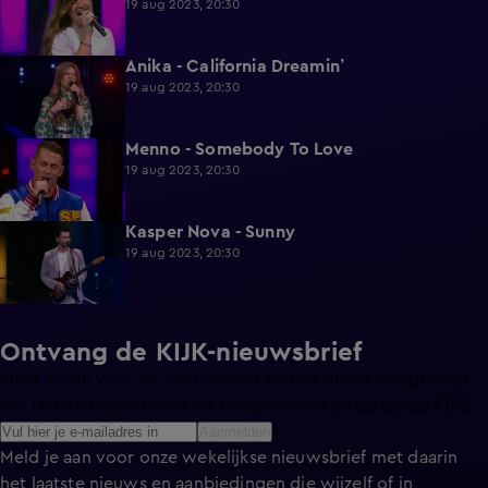
19 aug 2023, 20:30
Anika - California Dreamin’
2:00
19 aug 2023, 20:30
Menno - Somebody To Love
2:00
19 aug 2023, 20:30
Kasper Nova - Sunny
2:04
19 aug 2023, 20:30
Ontvang de KIJK-nieuwsbrief
Meld je aan voor de nieuwsbrief en blijf op de hoogte van
het laatste nieuws over de programma’s en series op KIJK.
Aanmelden
Meld je aan voor onze wekelijkse nieuwsbrief met daarin
het laatste nieuws en aanbiedingen die wijzelf of in