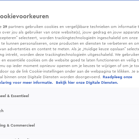
ookievoorkeuren
ze
29
partners gebruiken cookies en vergelijkbare technieken om informatie 
 over jou als gebruiker van onze website(s), jouw gedrag en jouw apparaten.
cepteren” selecteert, worden trackingtechnologieën ingeschakeld om onze 
 te kunnen personaliseren, onze producten en diensten te verbeteren en o
 van advertenties en content te meten. Als je „Huidige keuze opslaan” selecte
g intrekt, worden deze trackingtechnologieën uitgeschakeld. We gebruike
e en essentiële cookies om de website goed te laten functioneren en veilig 
enu op ieder moment opnieuw openen om je keuzes te wijzigen of om je t
 door op de link Cookie-instellingen onder aan de webpagina te klikken. Je s
ral binnen onze Digitale Diensten worden doorgevoerd.
Raadpleeg onze
laring voor meer informatie.
Bekijk hier onze Digitale Diensten.
eel & Essentieel
ch
sing & Commercieel