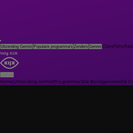
Clips
Films
Rad
Uitzending Gemist
Populaire programma's
Zenders
Genres
Volg KIJK
Zoeken
Home
Uitzending Gemist
Programma's
De Bondgenoten
De O