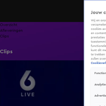
Jouw c
Wij en on
Overzicht
verzamelen
cookies ac
Afleveringen
en content
Clips
prestaties
toestemmin
functionel
kunt dit m
Clips
te trekken
zullen ove
2:20
Cookieverk
Function
Analytis
Adverti