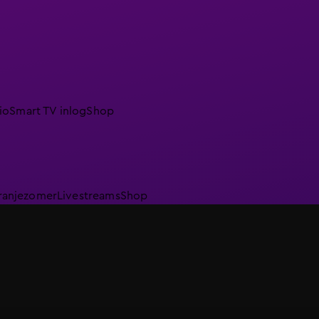
io
Smart TV inlog
Shop
ranjezomer
Livestreams
Shop