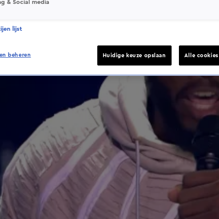
ng & Social media
jen lijst
en beheren
Huidige keuze opslaan
Alle cookie