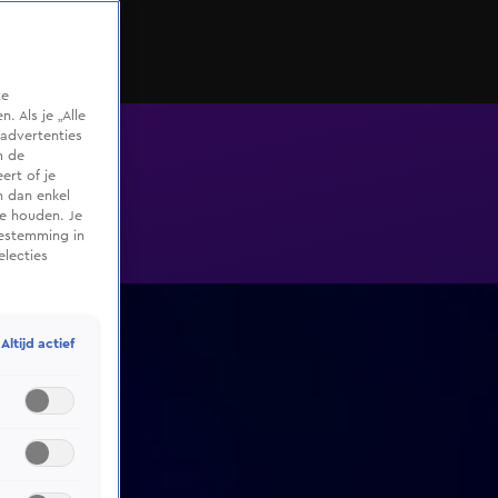
te
 Als je „Alle
advertenties
m de
ert of je
n dan enkel
te houden. Je
oestemming in
electies
Altijd actief