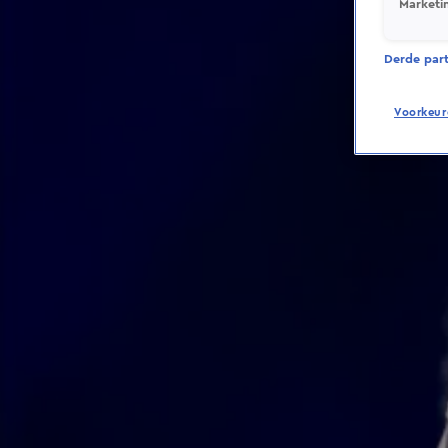
Marketi
Derde parti
Voorkeur