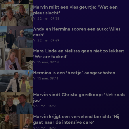
Marvin ruikt een vies geurtje: 'Wat een
0:43
pleurislucht'
Vr 22 mei, 09:58
Andy en Hermina scoren een auto: 'Alles
0:43
cash'
Vr 22 mei, 09:49
Mara Linde en Melissa gaan niet zo lekker:
0:33
'We are fucked'
Vr 15 mei, 09:48
Hermina is een 'beetje' aangeschoten
0:19
Vr 15 mei, 09:41
Marvin vindt Christa goedkoop: 'Net zoals
0:09
jou'
Vr 8 mei, 14:36
Marvin krijgt een vervelend bericht: 'Hij
0:42
gaat naar de intensive care'
Vr 8 mei, 14:35