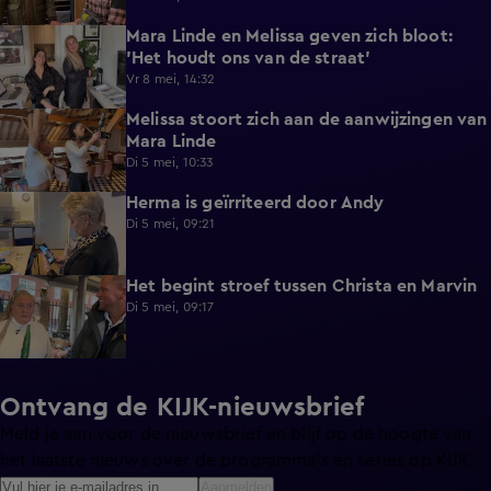
Mara Linde en Melissa geven zich bloot:
0:16
'Het houdt ons van de straat'
Vr 8 mei, 14:32
Melissa stoort zich aan de aanwijzingen van
0:53
Mara Linde
Di 5 mei, 10:33
Herma is geïrriteerd door Andy
1:00
Di 5 mei, 09:21
Het begint stroef tussen Christa en Marvin
0:25
Di 5 mei, 09:17
Ontvang de KIJK-nieuwsbrief
Meld je aan voor de nieuwsbrief en blijf op de hoogte van
het laatste nieuws over de programma’s en series op KIJK.
Aanmelden