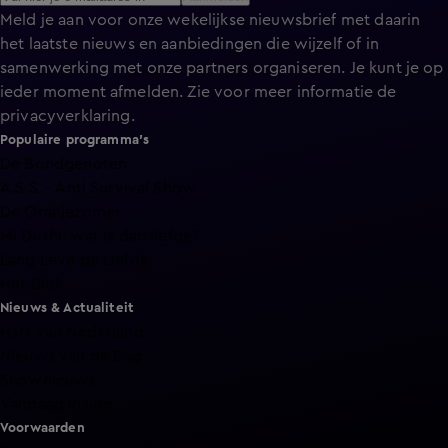
Meld je aan voor onze wekelijkse nieuwsbrief met daarin
het laatste nieuws en aanbiedingen die wijzelf of in
samenwerking met onze partners organiseren. Je kunt je op
ieder moment afmelden. Zie voor meer informatie de
privacyverklaring
.
Populaire programma's
De Bondgenoten
A.S.S. - Anti Survival Show
De Oranjezomer
Mi Dushi: wat is dan liefde?
Lang Leve de Liefde
Het Blok
Nieuws & Actualiteit
Hart van Nederland
Nieuws van de Dag
Shownieuws
Vandaag Inside
Voorwaarden