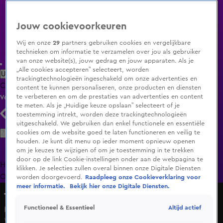
Jouw cookievoorkeuren
Wij en onze
29
partners gebruiken cookies en vergelijkbare
technieken om informatie te verzamelen over jou als gebruiker
van onze website(s), jouw gedrag en jouw apparaten. Als je
„Alle cookies accepteren” selecteert, worden
Uitzending Gemist
Populaire programma's
Zenders
Genres
trackingtechnologieën ingeschakeld om onze advertenties en
Clips
Films
Radio
Smart TV inlog
Shop
content te kunnen personaliseren, onze producten en diensten
te verbeteren en om de prestaties van advertenties en content
Volg KIJK
te meten. Als je „Huidige keuze opslaan” selecteert of je
toestemming intrekt, worden deze trackingtechnologieën
uitgeschakeld. We gebruiken dan enkel functionele en essentiële
Zoeken
cookies om de website goed te laten functioneren en veilig te
houden. Je kunt dit menu op ieder moment opnieuw openen
om je keuzes te wijzigen of om je toestemming in te trekken
door op de link Cookie-instellingen onder aan de webpagina te
Home
Uitzending Gemist
Programma's
De Bondgenoten
De
klikken. Je selecties zullen overal binnen onze Digitale Diensten
Oranjezomer
Livestreams
Shop
worden doorgevoerd.
Raadpleeg onze Cookieverklaring voor
meer informatie.
Bekijk hier onze Digitale Diensten.
The Moneymakers
Altijd actief
Functioneel & Essentieel
Hermina wil matras uitproberen met hotelmedewerker
Vr 29 mei, 13:52