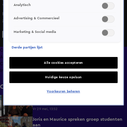
Analytisch
Vr 8 mei, 14:32
In Moneymakers laten Mara Linde en Melissa het magazine
Advertising & Commercieel
zien waarin ze allebei bloot staan.
Marketing & Social media
Derde partijen lijst
Overzicht
Afleveringen
Alle cookies accepteren
Clips
Info
Huidige keuze opslaan
Clips
Voorkeuren beheren
Hermina wil matras uitproberen met
0:23
hotelmedewerker
Vr 29 mei, 13:52
Joris en Maurice spreken groep studenten
0:22
aan