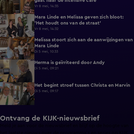
gaat naar de intensive care'
Vr 8 mei, 14:35
Mara Linde en Melissa geven zich bloot:
0:16
'Het houdt ons van de straat'
Vr 8 mei, 14:32
Melissa stoort zich aan de aanwijzingen van
0:53
Mara Linde
Di 5 mei, 10:33
Herma is geïrriteerd door Andy
1:00
Di 5 mei, 09:21
Het begint stroef tussen Christa en Marvin
0:25
Di 5 mei, 09:17
Ontvang de KIJK-nieuwsbrief
Meld je aan voor de nieuwsbrief en blijf op de hoogte van
het laatste nieuws over de programma’s en series op KIJK.