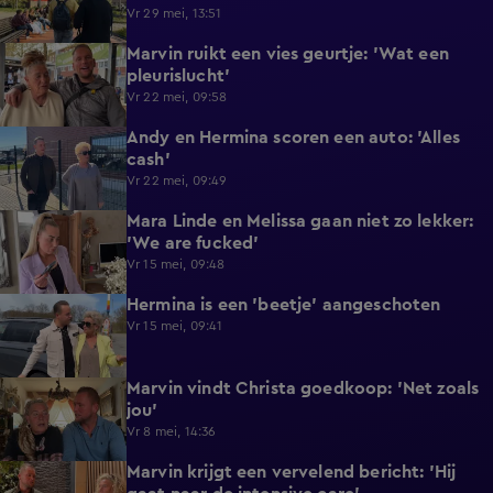
Vr 29 mei, 13:51
Marvin ruikt een vies geurtje: 'Wat een
0:43
pleurislucht'
Vr 22 mei, 09:58
Andy en Hermina scoren een auto: 'Alles
0:43
cash'
Vr 22 mei, 09:49
Mara Linde en Melissa gaan niet zo lekker:
0:33
'We are fucked'
Vr 15 mei, 09:48
Hermina is een 'beetje' aangeschoten
0:19
Vr 15 mei, 09:41
Marvin vindt Christa goedkoop: 'Net zoals
0:09
jou'
Vr 8 mei, 14:36
Marvin krijgt een vervelend bericht: 'Hij
0:42