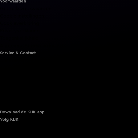
Voorwaarden
Gebruiksvoorwaarden
Cookie instellingen
Cookieverklaring
Privacyverklaring
Toegankelijkheid
Algemene voorwaarden KIJK
Service & Contact
Aanmelden voor een programma
Acties
Adverteren
Smart TV inlog
Over KIJK
Vacatures
Klantenservice
Download de KIJK app
Volg KIJK
©
2026 Talpa Network. Alle rechten voorbehouden. Geen
tekst- en datamining.