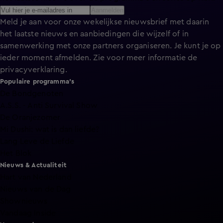
Aanmelden
Meld je aan voor onze wekelijkse nieuwsbrief met daarin
het laatste nieuws en aanbiedingen die wijzelf of in
samenwerking met onze partners organiseren. Je kunt je op
ieder moment afmelden. Zie voor meer informatie de
privacyverklaring
.
Populaire programma's
De Bondgenoten
A.S.S. - Anti Survival Show
De Oranjezomer
Mi Dushi: wat is dan liefde?
Lang Leve de Liefde
Het Blok
Nieuws & Actualiteit
Hart van Nederland
Nieuws van de Dag
Shownieuws
Vandaag Inside