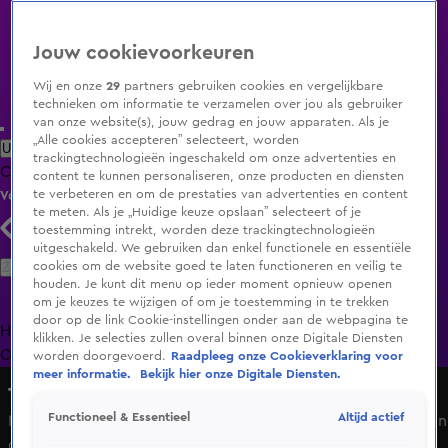
Jouw cookievoorkeuren
Wij en onze
29
partners gebruiken cookies en vergelijkbare
technieken om informatie te verzamelen over jou als gebruiker
van onze website(s), jouw gedrag en jouw apparaten. Als je
„Alle cookies accepteren” selecteert, worden
Uitzending Gemist
Populaire programma's
Zenders
Genres
trackingtechnologieën ingeschakeld om onze advertenties en
Clips
Films
Radio
Smart TV inlog
Shop
content te kunnen personaliseren, onze producten en diensten
te verbeteren en om de prestaties van advertenties en content
Volg KIJK
te meten. Als je „Huidige keuze opslaan” selecteert of je
toestemming intrekt, worden deze trackingtechnologieën
uitgeschakeld. We gebruiken dan enkel functionele en essentiële
Zoeken
cookies om de website goed te laten functioneren en veilig te
houden. Je kunt dit menu op ieder moment opnieuw openen
om je keuzes te wijzigen of om je toestemming in te trekken
door op de link Cookie-instellingen onder aan de webpagina te
Home
Uitzending Gemist
Programma's
De Bondgenoten
De
klikken. Je selecties zullen overal binnen onze Digitale Diensten
Oranjezomer
Livestreams
Shop
worden doorgevoerd.
Raadpleeg onze Cookieverklaring voor
meer informatie.
Bekijk hier onze Digitale Diensten.
The Moneymakers
Altijd actief
Functioneel & Essentieel
Mara Linde en Melissa geven zich bloot: 'Het houdt ons van
de straat'