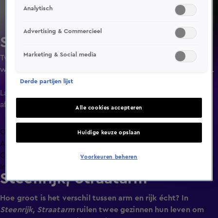
Analytisch
Advertising & Commercieel
Steenrijk, Straatarm
Marketing & Social media
Twee families met een volledig tegengesteld
welstandniveau ruilen een week lang van huis, budget en
dagelijks leven. Maakt geld werkelijk gelukkig?
Derde partijen lijst
Laatste
aflevering
Alle cookies accepteren
Overzicht
Huidige keuze opslaan
Afleveringen
Clips
Voorkeuren beheren
Info
Steenrijk, Straatarm
Hoe groot is het verschil tussen arm en rijk écht? In
Steenrijk, Straatarm
ruilen twee gezinnen hun leven om