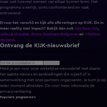
maar ook hoeveel mensen van elkaar kunnen leren. Het
programma is eerlijk, soms confronterend en vaak
ontroerend.
Ervaar het verschil en kijk alle afleveringen op KIJK. Zin in
meer reality met impact? Bekijk dan ook
Het Roer Om
,
Jelies & Gnodde: Grote Gezinnen Emigreren
en
Chateau
Meiland
.
Ontvang de KIJK-nieuwsbrief
Meld je aan voor de nieuwsbrief en blijf op de hoogte van
het laatste nieuws over de programma’s en series op KIJK.
Aanmelden
Meld je aan voor onze wekelijkse nieuwsbrief met daarin
het laatste nieuws en aanbiedingen die wijzelf of in
samenwerking met onze partners organiseren. Je kunt je op
ieder moment afmelden. Zie voor meer informatie de
privacyverklaring
.
Populaire programma's
De Bondgenoten