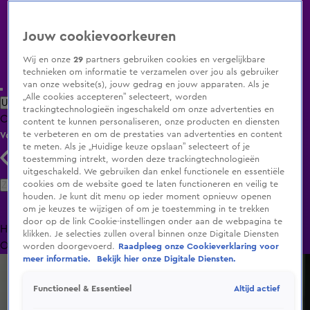
Jouw cookievoorkeuren
Wij en onze
29
partners gebruiken cookies en vergelijkbare
technieken om informatie te verzamelen over jou als gebruiker
van onze website(s), jouw gedrag en jouw apparaten. Als je
„Alle cookies accepteren” selecteert, worden
Uitzending Gemist
Populaire programma's
Zenders
Genres
trackingtechnologieën ingeschakeld om onze advertenties en
Clips
Films
Radio
Smart TV inlog
Shop
content te kunnen personaliseren, onze producten en diensten
te verbeteren en om de prestaties van advertenties en content
Volg KIJK
te meten. Als je „Huidige keuze opslaan” selecteert of je
toestemming intrekt, worden deze trackingtechnologieën
uitgeschakeld. We gebruiken dan enkel functionele en essentiële
Zoeken
cookies om de website goed te laten functioneren en veilig te
houden. Je kunt dit menu op ieder moment opnieuw openen
om je keuzes te wijzigen of om je toestemming in te trekken
door op de link Cookie-instellingen onder aan de webpagina te
Home
Uitzending Gemist
Programma's
De Bondgenoten
De
klikken. Je selecties zullen overal binnen onze Digitale Diensten
Oranjezomer
Livestreams
Shop
worden doorgevoerd.
Raadpleeg onze Cookieverklaring voor
meer informatie.
Bekijk hier onze Digitale Diensten.
Altijd actief
Functioneel & Essentieel