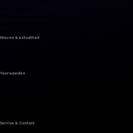
A.S.S. - Anti Survival Show
De Oranjezomer
Mi Dushi: wat is dan liefde?
Lang Leve de Liefde
Het Blok
Nieuws & Actualiteit
Hart van Nederland
Nieuws van de Dag
Shownieuws
Vandaag Inside
Voorwaarden
Gebruiksvoorwaarden
Cookie instellingen
Cookieverklaring
Privacyverklaring
Toegankelijkheid
Algemene voorwaarden KIJK
Service & Contact
Aanmelden voor een programma