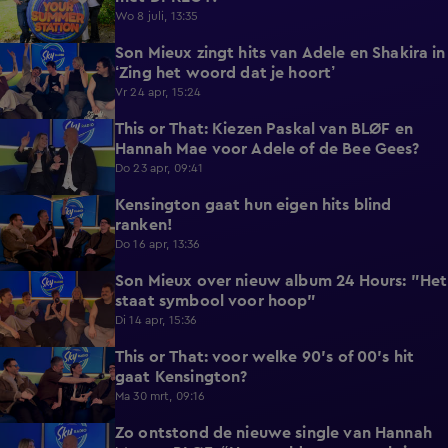
Wo 8 juli, 13:35
Son Mieux zingt hits van Adele en Shakira in
1:55
‘Zing het woord dat je hoort’
Vr 24 apr, 15:24
This or That: Kiezen Paskal van BLØF en
1:38
Hannah Mae voor Adele of de Bee Gees?
Do 23 apr, 09:41
Kensington gaat hun eigen hits blind
1:37
ranken!
Do 16 apr, 13:36
Son Mieux over nieuw album 24 Hours: "Het
2:21
staat symbool voor hoop"
Di 14 apr, 15:36
This or That: voor welke 90's of 00's hit
1:27
gaat Kensington?
Ma 30 mrt, 09:16
Zo ontstond de nieuwe single van Hannah
3:17