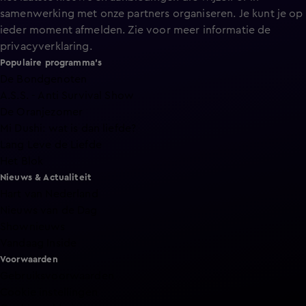
samenwerking met onze partners organiseren. Je kunt je op
ieder moment afmelden. Zie voor meer informatie de
privacyverklaring
.
Populaire programma's
De Bondgenoten
A.S.S. - Anti Survival Show
De Oranjezomer
Mi Dushi: wat is dan liefde?
Lang Leve de Liefde
Het Blok
Nieuws & Actualiteit
Hart van Nederland
Nieuws van de Dag
Shownieuws
Vandaag Inside
Voorwaarden
Gebruiksvoorwaarden
Cookie instellingen