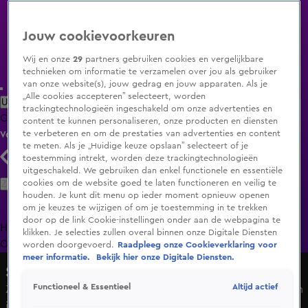
Jouw cookievoorkeuren
Wij en onze
29
partners gebruiken cookies en vergelijkbare
technieken om informatie te verzamelen over jou als gebruiker
van onze website(s), jouw gedrag en jouw apparaten. Als je
„Alle cookies accepteren” selecteert, worden
Uitzending Gemist
Populaire programma's
Zenders
Genres
trackingtechnologieën ingeschakeld om onze advertenties en
Clips
Films
Radio
Smart TV inlog
Shop
content te kunnen personaliseren, onze producten en diensten
te verbeteren en om de prestaties van advertenties en content
Volg KIJK
te meten. Als je „Huidige keuze opslaan” selecteert of je
toestemming intrekt, worden deze trackingtechnologieën
uitgeschakeld. We gebruiken dan enkel functionele en essentiële
Zoeken
cookies om de website goed te laten functioneren en veilig te
houden. Je kunt dit menu op ieder moment opnieuw openen
om je keuzes te wijzigen of om je toestemming in te trekken
door op de link Cookie-instellingen onder aan de webpagina te
Home
Uitzending Gemist
Programma's
De Bondgenoten
De
klikken. Je selecties zullen overal binnen onze Digitale Diensten
Oranjezomer
Livestreams
Shop
worden doorgevoerd.
Raadpleeg onze Cookieverklaring voor
meer informatie.
Bekijk hier onze Digitale Diensten.
Sky Radio
Altijd actief
Functioneel & Essentieel
Zo ontstond de nieuwe single van Kensington: “Het begon
in de garage van mijn vader”