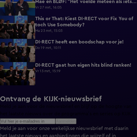
Mae en BLØF: “Het voelde meteen als iets
dat we samen moesten doen”
Vr 27 mrt, 16:05
This or That: Kiest DI-RECT voor Fix You of
1:08
toch Use Somebody?
Ma 23 mrt, 15:03
DI-RECT heeft een boodschap voor je!
0:43
Do 19 mrt, 10:11
DI-RECT gaat hun eigen hits blind ranken!
1:37
Vr 13 mrt, 15:19
Ontvang de KIJK-nieuwsbrief
Meld je aan voor de nieuwsbrief en blijf op de hoogte van
het laatste nieuws over de programma’s en series op KIJK.
Aanmelden
Meld je aan voor onze wekelijkse nieuwsbrief met daarin
het laatste nieuws en aanbiedingen die wijzelf of in