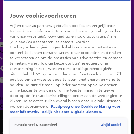
Jouw cookievoorkeuren
Wij en onze
28
partners gebruiken cookies en vergelijkbare
technieken om informatie te verzamelen over jou als gebruiker
van onze website(s), jouw gedrag en jouw apparaten. Als je
„Alle cookies accepteren” selecteert, worden
Uitzending Gemist
Populaire programma's
Zenders
Genres
trackingtechnologieën ingeschakeld om onze advertenties en
Clips
Films
Radio
Smart TV inlog
Shop
content te kunnen personaliseren, onze producten en diensten
te verbeteren en om de prestaties van advertenties en content
Volg KIJK
te meten. Als je „Huidige keuze opslaan” selecteert of je
toestemming intrekt, worden deze trackingtechnologieën
uitgeschakeld. We gebruiken dan enkel functionele en essentiële
Zoeken
cookies om de website goed te laten functioneren en veilig te
houden. Je kunt dit menu op ieder moment opnieuw openen
om je keuzes te wijzigen of om je toestemming in te trekken
door op de link Cookie-instellingen onder aan de webpagina te
Home
Uitzending Gemist
Programma's
De Bondgenoten
De
klikken. Je selecties zullen overal binnen onze Digitale Diensten
Oranjezomer
Livestreams
Shop
worden doorgevoerd.
Raadpleeg onze Cookieverklaring voor
meer informatie.
Bekijk hier onze Digitale Diensten.
Sky Radio
Altijd actief
Functioneel & Essentieel
Son Mieux zingt hits van Adele en Shakira in ‘Zing het
woord dat je hoort’