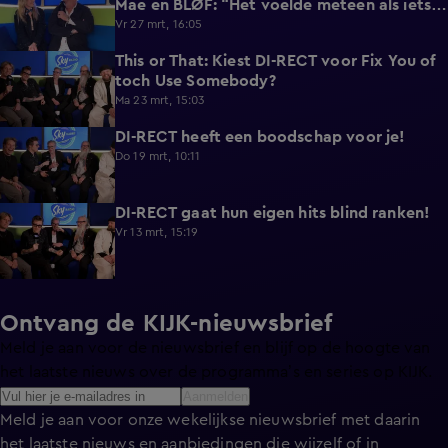
Mae en BLØF: “Het voelde meteen als iets
dat we samen moesten doen”
Vr 27 mrt, 16:05
This or That: Kiest DI-RECT voor Fix You of
1:08
toch Use Somebody?
Ma 23 mrt, 15:03
DI-RECT heeft een boodschap voor je!
0:43
Do 19 mrt, 10:11
DI-RECT gaat hun eigen hits blind ranken!
1:37
Vr 13 mrt, 15:19
Ontvang de KIJK-nieuwsbrief
Meld je aan voor de nieuwsbrief en blijf op de hoogte van
het laatste nieuws over de programma’s en series op KIJK.
Aanmelden
Meld je aan voor onze wekelijkse nieuwsbrief met daarin
het laatste nieuws en aanbiedingen die wijzelf of in