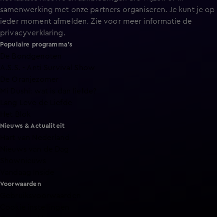
samenwerking met onze partners organiseren. Je kunt je op
ieder moment afmelden. Zie voor meer informatie de
privacyverklaring
.
Populaire programma's
De Bondgenoten
A.S.S. - Anti Survival Show
De Oranjezomer
Mi Dushi: wat is dan liefde?
Lang Leve de Liefde
Het Blok
Nieuws & Actualiteit
Hart van Nederland
Nieuws van de Dag
Shownieuws
Vandaag Inside
Voorwaarden
Gebruiksvoorwaarden
Cookie instellingen