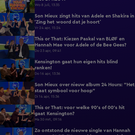
Wo 8 juli, 13:35
Son Mieux zingt hits van Adele en Shakira in
1:55
‘Zing het woord dat je hoort’
Vr 24 apr, 15:24
This or That: Kiezen Paskal van BLØF en
1:38
Hannah Mae voor Adele of de Bee Gees?
Do 23 apr, 09:41
Kensington gaat hun eigen hits blind
1:37
ranken!
Do 16 apr, 13:36
Son Mieux over nieuw album 24 Hours: "Het
2:21
staat symbool voor hoop"
Di 14 apr, 15:36
This or That: voor welke 90's of 00's hit
1:27
gaat Kensington?
Ma 30 mrt, 09:16
Zo ontstond de nieuwe single van Hannah
3:17