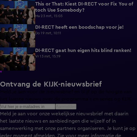
This or That: Kiest DI-RECT voor Fix You of
1:08
toch Use Somebody?
Ma 23 mrt, 15:03
DI-RECT heeft een boodschap voor je!
0:43
Do 19 mrt, 10:11
DI-RECT gaat hun eigen hits blind ranken!
1:37
Vr 13 mrt, 15:19
Ontvang de KIJK-nieuwsbrief
Meld je aan voor de nieuwsbrief en blijf op de hoogte van
het laatste nieuws over de programma’s en series op KIJK.
Aanmelden
Meld je aan voor onze wekelijkse nieuwsbrief met daarin
het laatste nieuws en aanbiedingen die wijzelf of in
samenwerking met onze partners organiseren. Je kunt je op
ieder moment afmelden. Zie voor meer informatie de