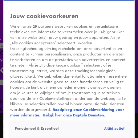
Jouw cookievoorkeuren
Wij en onze
29
partners gebruiken cookies en vergelijkbare
technieken om informatie te verzamelen over jou als gebruiker
van onze website(s), jouw gedrag en jouw apparaten. Als je
„Alle cookies accepteren” selecteert, worden
Uitzending Gemist
Populaire programma's
Zenders
Genres
trackingtechnologieën ingeschakeld om onze advertenties en
Clips
Films
Radio
Smart TV inlog
Shop
content te kunnen personaliseren, onze producten en diensten
te verbeteren en om de prestaties van advertenties en content
Volg KIJK
te meten. Als je „Huidige keuze opslaan” selecteert of je
toestemming intrekt, worden deze trackingtechnologieën
uitgeschakeld. We gebruiken dan enkel functionele en essentiële
Zoeken
cookies om de website goed te laten functioneren en veilig te
houden. Je kunt dit menu op ieder moment opnieuw openen
om je keuzes te wijzigen of om je toestemming in te trekken
door op de link Cookie-instellingen onder aan de webpagina te
Home
Uitzending Gemist
Programma's
De Bondgenoten
De
klikken. Je selecties zullen overal binnen onze Digitale Diensten
Oranjezomer
Livestreams
Shop
worden doorgevoerd.
Raadpleeg onze Cookieverklaring voor
meer informatie.
Bekijk hier onze Digitale Diensten.
Sky Radio
Altijd actief
Functioneel & Essentieel
DI-RECT gaat hun eigen hits blind ranken!
Vr 13 mrt, 15:19