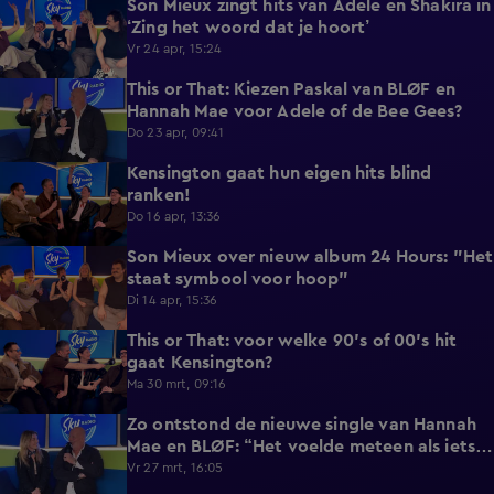
Son Mieux zingt hits van Adele en Shakira in
1:55
‘Zing het woord dat je hoort’
Vr 24 apr, 15:24
This or That: Kiezen Paskal van BLØF en
1:38
Hannah Mae voor Adele of de Bee Gees?
Do 23 apr, 09:41
Kensington gaat hun eigen hits blind
1:37
ranken!
Do 16 apr, 13:36
Son Mieux over nieuw album 24 Hours: "Het
2:21
staat symbool voor hoop"
Di 14 apr, 15:36
This or That: voor welke 90's of 00's hit
1:27
gaat Kensington?
Ma 30 mrt, 09:16
Zo ontstond de nieuwe single van Hannah
3:17
Mae en BLØF: “Het voelde meteen als iets
dat we samen moesten doen”
Vr 27 mrt, 16:05