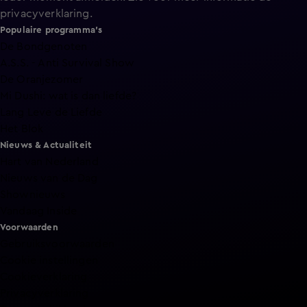
privacyverklaring
.
Populaire programma's
De Bondgenoten
A.S.S. - Anti Survival Show
De Oranjezomer
Mi Dushi: wat is dan liefde?
Lang Leve de Liefde
Het Blok
Nieuws & Actualiteit
Hart van Nederland
Nieuws van de Dag
Shownieuws
Vandaag Inside
Voorwaarden
Gebruiksvoorwaarden
Cookie instellingen
Cookieverklaring
Privacyverklaring