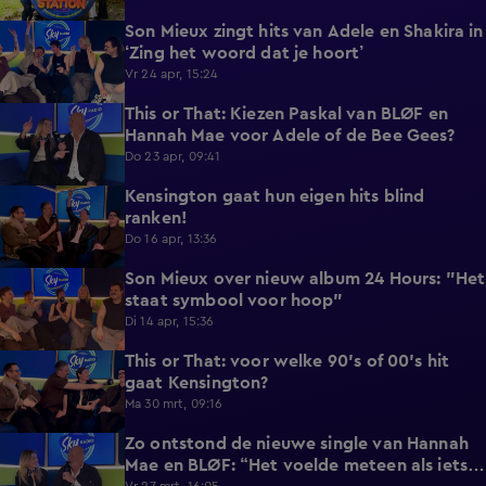
Son Mieux zingt hits van Adele en Shakira in
1:55
‘Zing het woord dat je hoort’
Vr 24 apr, 15:24
This or That: Kiezen Paskal van BLØF en
1:38
Hannah Mae voor Adele of de Bee Gees?
Do 23 apr, 09:41
Kensington gaat hun eigen hits blind
1:37
ranken!
Do 16 apr, 13:36
Son Mieux over nieuw album 24 Hours: "Het
2:21
staat symbool voor hoop"
Di 14 apr, 15:36
This or That: voor welke 90's of 00's hit
1:27
gaat Kensington?
Ma 30 mrt, 09:16
Zo ontstond de nieuwe single van Hannah
3:17
Mae en BLØF: “Het voelde meteen als iets