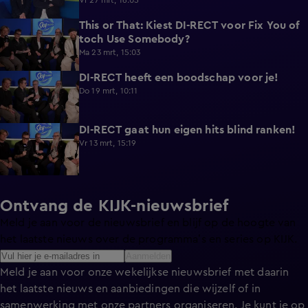
dat we samen moesten doen”
Vr 27 mrt, 16:05
This or That: Kiest DI-RECT voor Fix You of
1:08
toch Use Somebody?
Ma 23 mrt, 15:03
DI-RECT heeft een boodschap voor je!
0:43
Do 19 mrt, 10:11
DI-RECT gaat hun eigen hits blind ranken!
1:37
Vr 13 mrt, 15:19
Ontvang de KIJK-nieuwsbrief
Meld je aan voor de nieuwsbrief en blijf op de hoogte van
het laatste nieuws over de programma’s en series op KIJK.
Aanmelden
Meld je aan voor onze wekelijkse nieuwsbrief met daarin
het laatste nieuws en aanbiedingen die wijzelf of in
samenwerking met onze partners organiseren. Je kunt je op