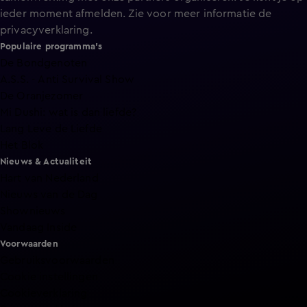
ieder moment afmelden. Zie voor meer informatie de
privacyverklaring
.
Populaire programma's
De Bondgenoten
A.S.S. - Anti Survival Show
De Oranjezomer
Mi Dushi: wat is dan liefde?
Lang Leve de Liefde
Het Blok
Nieuws & Actualiteit
Hart van Nederland
Nieuws van de Dag
Shownieuws
Vandaag Inside
Voorwaarden
Gebruiksvoorwaarden
Cookie instellingen
Cookieverklaring