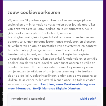
Jouw cookievoorkeuren
Wij en onze
29
partners gebruiken cookies en vergelijkbare
technieken om informatie te verzamelen over jou als gebruiker
van onze website(s), jouw gedrag en jouw apparaten. Als je
„Alle cookies accepteren” selecteert, worden
Uitzending Gemist
Populaire programma's
Zenders
Genres
trackingtechnologieën ingeschakeld om onze advertenties en
Clips
Films
Radio
Smart TV inlog
Shop
content te kunnen personaliseren, onze producten en diensten
te verbeteren en om de prestaties van advertenties en content
Volg KIJK
te meten. Als je „Huidige keuze opslaan” selecteert of je
toestemming intrekt, worden deze trackingtechnologieën
uitgeschakeld. We gebruiken dan enkel functionele en essentiële
Zoeken
cookies om de website goed te laten functioneren en veilig te
houden. Je kunt dit menu op ieder moment opnieuw openen
om je keuzes te wijzigen of om je toestemming in te trekken
door op de link Cookie-instellingen onder aan de webpagina te
Home
Uitzending Gemist
Programma's
De Bondgenoten
De
klikken. Je selecties zullen overal binnen onze Digitale Diensten
Oranjezomer
Livestreams
Shop
worden doorgevoerd.
Raadpleeg onze Cookieverklaring voor
meer informatie.
Bekijk hier onze Digitale Diensten.
Sky Radio
Altijd actief
Functioneel & Essentieel
Dit zou Snelle doen als hij geen artiest kon zijn!
2 apr 2025, 16:18