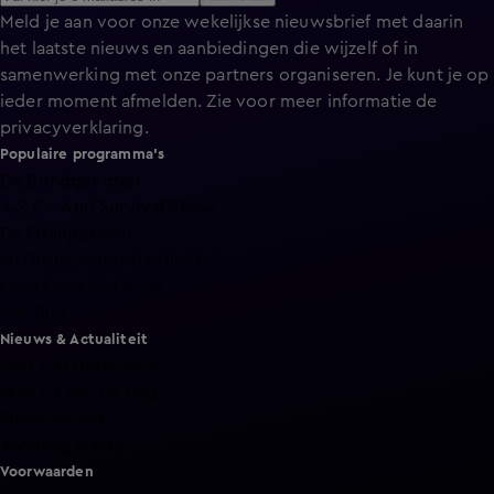
Meld je aan voor onze wekelijkse nieuwsbrief met daarin
het laatste nieuws en aanbiedingen die wijzelf of in
samenwerking met onze partners organiseren. Je kunt je op
ieder moment afmelden. Zie voor meer informatie de
privacyverklaring
.
Populaire programma's
De Bondgenoten
A.S.S. - Anti Survival Show
De Oranjezomer
Mi Dushi: wat is dan liefde?
Lang Leve de Liefde
Het Blok
Nieuws & Actualiteit
Hart van Nederland
Nieuws van de Dag
Shownieuws
Vandaag Inside
Voorwaarden