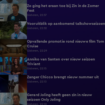
Zo ging het eraan toe bij Zin in de Zomer
1:39
Fest
Gisteren, 22:37
Vooruitblik op aankomend talkshowseizoen
1:46
Gisteren, 22:32
Opvallende promotie rond nieuwe film Tom
1:37
Cruise
Gisteren, 22:29
Anniko van Santen over nieuw seizoen
1:07
Triviant
Gisteren, 22:15
Zanger Chicco brengt nieuw nummer uit
0:22
Gisteren, 22:13
Gerard Joling heeft geen zin in nieuw
0:43
seizoen Only Joling
Gisteren, 22:10