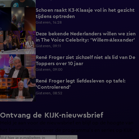
Schoen raakt K3-Klaasje vol in het gezicht
0:30
tijdens optreden
Gisteren, 14:28
Deze bekende Nederlanders willen we zien
4:06
in The Voice Celebrity: 'Willem-Alexander'
Gisteren, 09:11
René Froger ziet zichzelf niet als lid van De
3:01
Toppers over 10 jaar
Gisteren, 09:00
René Froger legt liefdesleven op tafel:
6:43
'Controlerend'
Gisteren, 08:52
Ontvang de KIJK-nieuwsbrief
Meld je aan voor de nieuwsbrief en blijf op de hoogte van
het laatste nieuws over de programma’s en series op KIJK.
Aanmelden