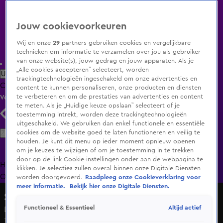
Jouw cookievoorkeuren
Wij en onze
29
partners gebruiken cookies en vergelijkbare
technieken om informatie te verzamelen over jou als gebruiker
van onze website(s), jouw gedrag en jouw apparaten. Als je
„Alle cookies accepteren” selecteert, worden
Uitzending Gemist
Populaire programma's
Zenders
Genres
trackingtechnologieën ingeschakeld om onze advertenties en
Clips
Films
Radio
Smart TV inlog
Shop
content te kunnen personaliseren, onze producten en diensten
te verbeteren en om de prestaties van advertenties en content
Volg KIJK
te meten. Als je „Huidige keuze opslaan” selecteert of je
toestemming intrekt, worden deze trackingtechnologieën
uitgeschakeld. We gebruiken dan enkel functionele en essentiële
Zoeken
cookies om de website goed te laten functioneren en veilig te
houden. Je kunt dit menu op ieder moment opnieuw openen
om je keuzes te wijzigen of om je toestemming in te trekken
door op de link Cookie-instellingen onder aan de webpagina te
Home
Uitzending Gemist
Programma's
De Bondgenoten
De
klikken. Je selecties zullen overal binnen onze Digitale Diensten
Oranjezomer
Livestreams
Shop
worden doorgevoerd.
Raadpleeg onze Cookieverklaring voor
meer informatie.
Bekijk hier onze Digitale Diensten.
Shownieuws
Altijd actief
Functioneel & Essentieel
Dromen komen uit voor Bankzitters
15 jan 2025, 16:53