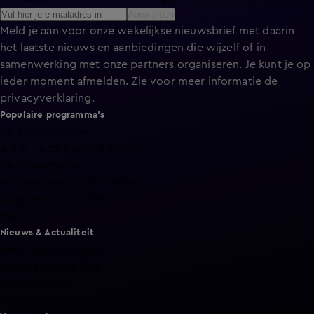
Aanmelden
Meld je aan voor onze wekelijkse nieuwsbrief met daarin
het laatste nieuws en aanbiedingen die wijzelf of in
samenwerking met onze partners organiseren. Je kunt je op
ieder moment afmelden. Zie voor meer informatie de
privacyverklaring
.
Populaire programma's
De Bondgenoten
A.S.S. - Anti Survival Show
De Oranjezomer
Mi Dushi: wat is dan liefde?
Lang Leve de Liefde
Het Blok
Nieuws & Actualiteit
Hart van Nederland
Nieuws van de Dag
Shownieuws
Vandaag Inside