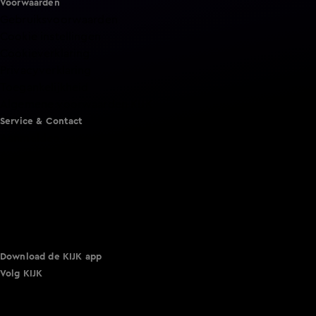
Voorwaarden
Gebruiksvoorwaarden
Cookie instellingen
Cookieverklaring
Privacyverklaring
Toegankelijkheid
Algemene voorwaarden KIJK
Service & Contact
Aanmelden voor een programma
Acties
Adverteren
Smart TV inlog
Over KIJK
Vacatures
Klantenservice
Download de KIJK app
Volg KIJK
©
2026 Talpa Network. Alle rechten voorbehouden. Geen
tekst- en datamining.