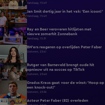
Vandaag, 15:49
Jan Smit dertig jaar in het vak: 'Een icoon!'
7:33
Vandaag, 15:49
Ray en Beer veroveren hitlijsten met
4:47
nieuwe zomerhit Zonnebank
Vandaag, 15:31
BN'ers reageren op overlijden Peter Faber
1:48
Gisteren, 23:41
Rutger van Barneveld brengt oude hit
1:29
opnieuw uit na succes op TikTok
Gisteren, 23:40
Gradus Kraus gaat voor de winst: 'Hoop op
1:11
een knock-out!'
Gisteren, 23:36
Acteur Peter Faber (82) overleden
2:11