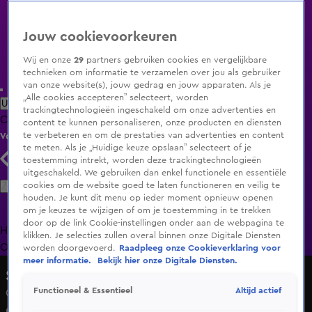
Jouw cookievoorkeuren
Wij en onze
29
partners gebruiken cookies en vergelijkbare
technieken om informatie te verzamelen over jou als gebruiker
van onze website(s), jouw gedrag en jouw apparaten. Als je
„Alle cookies accepteren” selecteert, worden
Uitzending Gemist
Populaire programma's
Zenders
Genres
trackingtechnologieën ingeschakeld om onze advertenties en
Clips
Films
Radio
Smart TV inlog
Shop
content te kunnen personaliseren, onze producten en diensten
te verbeteren en om de prestaties van advertenties en content
Volg KIJK
te meten. Als je „Huidige keuze opslaan” selecteert of je
toestemming intrekt, worden deze trackingtechnologieën
uitgeschakeld. We gebruiken dan enkel functionele en essentiële
Zoeken
cookies om de website goed te laten functioneren en veilig te
houden. Je kunt dit menu op ieder moment opnieuw openen
om je keuzes te wijzigen of om je toestemming in te trekken
door op de link Cookie-instellingen onder aan de webpagina te
Home
Uitzending Gemist
Programma's
De Bondgenoten
De
klikken. Je selecties zullen overal binnen onze Digitale Diensten
Oranjezomer
Livestreams
Shop
worden doorgevoerd.
Raadpleeg onze Cookieverklaring voor
meer informatie.
Bekijk hier onze Digitale Diensten.
Shownieuws
Altijd actief
Functioneel & Essentieel
Guido den Aantrekker over Albert Verlinde: 'Loyaliteit van
een heroïnehoertje'