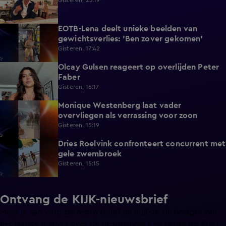
Gisteren, 23:19
EOTB-Lena deelt unieke beelden van
0:13
gewichtsverlies: 'Ben zover gekomen'
Gisteren, 17:42
Olcay Gulsen reageert op overlijden Peter
1:29
Faber
Gisteren, 16:17
Monique Westenberg laat vader
0:43
overvliegen als verrassing voor zoon
Gisteren, 15:19
Dries Roelvink confronteert concurrent met
0:17
gele zwembroek
Gisteren, 15:15
Ontvang de KIJK-nieuwsbrief
Meld je aan voor de nieuwsbrief en blijf op de hoogte van
het laatste nieuws over de programma’s en series op KIJK.