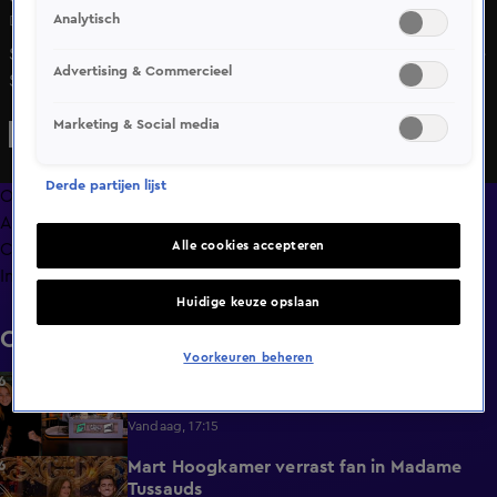
Analytisch
Di 16 juni, 19:54
Story-hoofdredacteur Guido den Aantrekker geeft aan de
Advertising & Commercieel
Shownieuws-tafel zijn ongezouten mening over de
overstappen van Albert Verlinde en Welmoed Sijtsma.
Marketing & Social media
Derde partijen lijst
Overzicht
Afleveringen
Alle cookies accepteren
Clips
Info
Huidige keuze opslaan
Clips
Voorkeuren beheren
Ray en Beer over De Bondgenoten: 'Ik zou
1:45
het niet durven'
Vandaag, 17:15
Mart Hoogkamer verrast fan in Madame
1:59
Tussauds