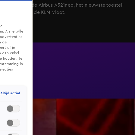
gemaakt in de Airbus A321neo, het nieuwste toestel-
type binnen de KLM-vloot.
te
 Als je „Alle
advertenties
m de
ert of je
n dan enkel
te houden. Je
oestemming in
electies
Altijd actief