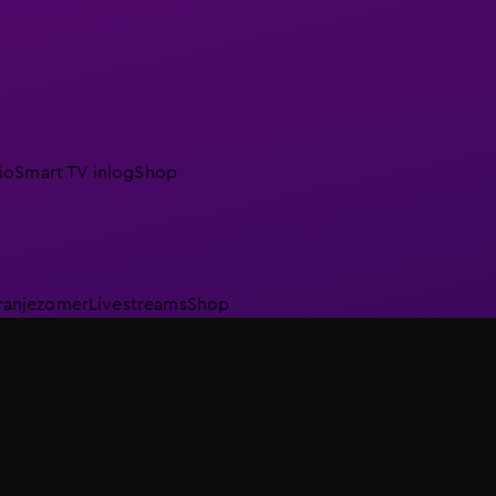
io
Smart TV inlog
Shop
ranjezomer
Livestreams
Shop