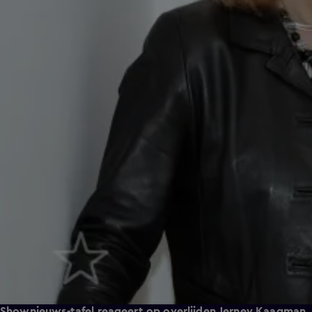
Shownieuws-tafel reageert op overlijden Jerney Kaagman