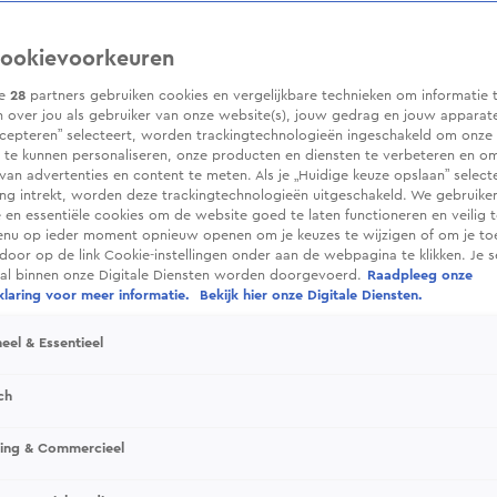
ookievoorkeuren
ze
28
partners gebruiken cookies en vergelijkbare technieken om informatie 
 over jou als gebruiker van onze website(s), jouw gedrag en jouw apparaten.
cepteren” selecteert, worden trackingtechnologieën ingeschakeld om onze 
 te kunnen personaliseren, onze producten en diensten te verbeteren en o
 van advertenties en content te meten. Als je „Huidige keuze opslaan” selecte
g intrekt, worden deze trackingtechnologieën uitgeschakeld. We gebruike
e en essentiële cookies om de website goed te laten functioneren en veilig 
enu op ieder moment opnieuw openen om je keuzes te wijzigen of om je t
 door op de link Cookie-instellingen onder aan de webpagina te klikken. Je s
ral binnen onze Digitale Diensten worden doorgevoerd.
Raadpleeg onze
laring voor meer informatie.
Bekijk hier onze Digitale Diensten.
eel & Essentieel
ch
sing & Commercieel