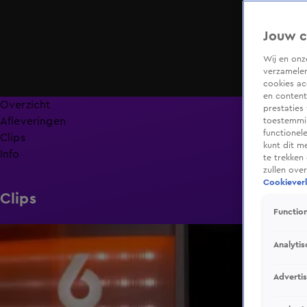
Jouw c
Wij en on
verzamelen
cookies ac
en content
Overzicht
prestaties
Afleveringen
toestemmin
functionel
Clips
kunt dit m
Info
te trekken
zullen ove
Cookieverk
Clips
Function
0:39
Analytis
Adverti