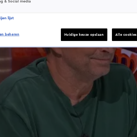
ng & Social media
jen lijst
en beheren
Huidige keuze opslaan
Alle cookie