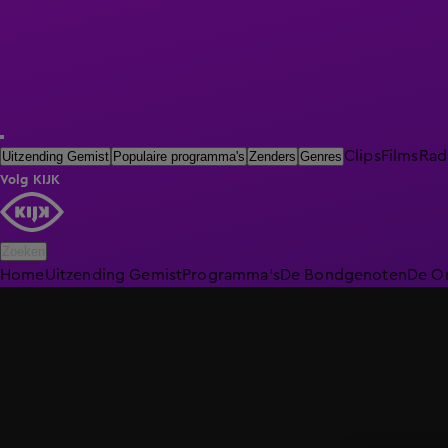
Clips
Films
Rad
Uitzending Gemist
Populaire programma's
Zenders
Genres
Volg KIJK
Zoeken
Home
Uitzending Gemist
Programma's
De Bondgenoten
De O