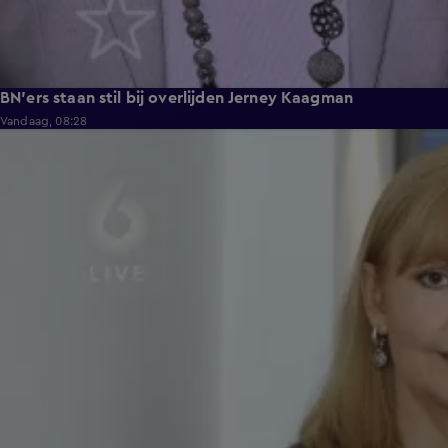
BN'ers staan stil bij overlijden Jerney Kaagman
Vandaag, 08:28
5:12