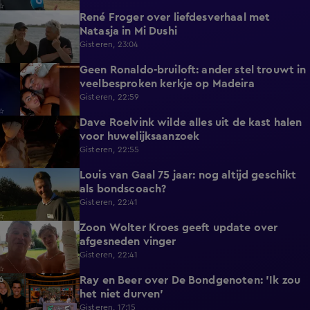
René Froger over liefdesverhaal met
1:43
Natasja in Mi Dushi
Gisteren, 23:04
Geen Ronaldo-bruiloft: ander stel trouwt in
1:01
veelbesproken kerkje op Madeira
Gisteren, 22:59
Dave Roelvink wilde alles uit de kast halen
1:37
voor huwelijksaanzoek
Gisteren, 22:55
Louis van Gaal 75 jaar: nog altijd geschikt
1:16
als bondscoach?
Gisteren, 22:41
Zoon Wolter Kroes geeft update over
0:59
afgesneden vinger
Gisteren, 22:41
Ray en Beer over De Bondgenoten: 'Ik zou
1:45
het niet durven'
Gisteren, 17:15