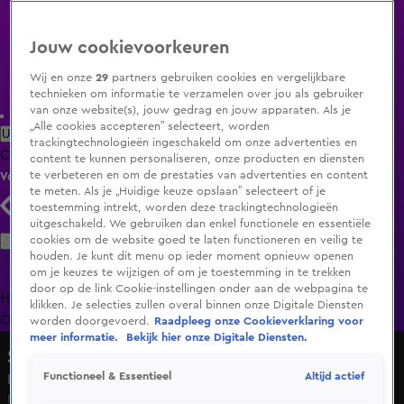
Jouw cookievoorkeuren
Wij en onze
29
partners gebruiken cookies en vergelijkbare
technieken om informatie te verzamelen over jou als gebruiker
van onze website(s), jouw gedrag en jouw apparaten. Als je
„Alle cookies accepteren” selecteert, worden
Uitzending Gemist
Populaire programma's
Zenders
Genres
trackingtechnologieën ingeschakeld om onze advertenties en
Clips
Films
Radio
Smart TV inlog
Shop
content te kunnen personaliseren, onze producten en diensten
te verbeteren en om de prestaties van advertenties en content
Volg KIJK
te meten. Als je „Huidige keuze opslaan” selecteert of je
toestemming intrekt, worden deze trackingtechnologieën
uitgeschakeld. We gebruiken dan enkel functionele en essentiële
Zoeken
cookies om de website goed te laten functioneren en veilig te
houden. Je kunt dit menu op ieder moment opnieuw openen
om je keuzes te wijzigen of om je toestemming in te trekken
door op de link Cookie-instellingen onder aan de webpagina te
Home
Uitzending Gemist
Programma's
De Bondgenoten
De
klikken. Je selecties zullen overal binnen onze Digitale Diensten
Oranjezomer
Livestreams
Shop
worden doorgevoerd.
Raadpleeg onze Cookieverklaring voor
meer informatie.
Bekijk hier onze Digitale Diensten.
Shownieuws
Altijd actief
Functioneel & Essentieel
Rechtbank wijst vrijlatingsverzoek Marius Borg Høiby af
Di 16 juni, 11:12