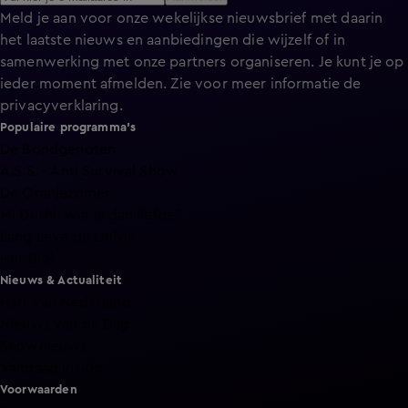
Meld je aan voor onze wekelijkse nieuwsbrief met daarin
het laatste nieuws en aanbiedingen die wijzelf of in
samenwerking met onze partners organiseren. Je kunt je op
ieder moment afmelden. Zie voor meer informatie de
privacyverklaring
.
Populaire programma's
De Bondgenoten
A.S.S. - Anti Survival Show
De Oranjezomer
Mi Dushi: wat is dan liefde?
Lang Leve de Liefde
Het Blok
Nieuws & Actualiteit
Hart van Nederland
Nieuws van de Dag
Shownieuws
Vandaag Inside
Voorwaarden