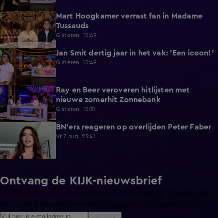
Mart Hoogkamer verrast fan in Madame
1:59
Tussauds
Gisteren, 15:49
Jan Smit dertig jaar in het vak: 'Een icoon!'
7:33
Gisteren, 15:49
Ray en Beer veroveren hitlijsten met
4:47
nieuwe zomerhit Zonnebank
Gisteren, 15:31
BN'ers reageren op overlijden Peter Faber
1:48
Vr 7 aug, 23:41
Ontvang de KIJK-nieuwsbrief
Meld je aan voor de nieuwsbrief en blijf op de hoogte van
het laatste nieuws over de programma’s en series op KIJK.
Aanmelden